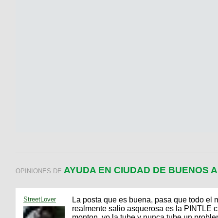
AYUDA EN CIUDAD DE BUENOS A
OPINIONES DE
StreetLover
La posta que es buena, pasa que todo el 
realmente salio asquerosa es la PINTLE c
monton, yo la tube y nunca tube un proble