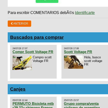
Para escribir COMENTARIOS debÃ©s
Identificarte
ANTERIOR
Buscados para comprar
24/07/26 17:07
24/07/26 17:06
Compr Scott Voltage FR
Scott Voltage FR
Compro scott
Hola, busco
Voltage FR
scott voltage
FR
Canjes
05/07/26 12:44
25/07/25 15:57
PERMUTO Bicicleta mtb
Grupo compra/venta
r29 27v shimano Frenos
ciclismo de argentina