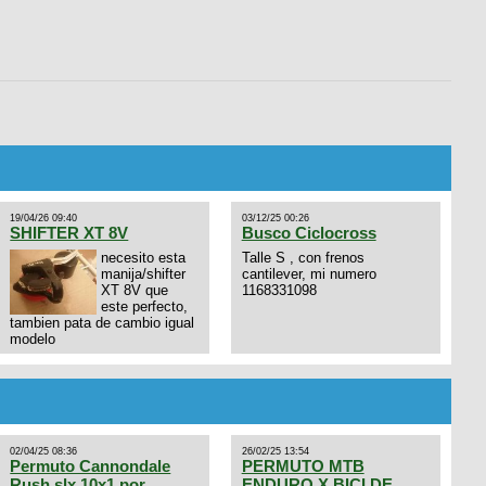
19/04/26 09:40
03/12/25 00:26
SHIFTER XT 8V
Busco Ciclocross
necesito esta
Talle S , con frenos
manija/shifter
cantilever, mi numero
XT 8V que
1168331098
este perfecto,
tambien pata de cambio igual
modelo
02/04/25 08:36
26/02/25 13:54
Permuto Cannondale
PERMUTO MTB
Rush slx 10x1 por
ENDURO X BICI DE