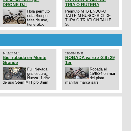
DRONE DJI
TRIA O RUTERA
Hola permuto
Permuto MTB ENDURO
esta Bici por
TALLE M BUSCO BICI DE
falta de uso,
TURA O TRIATLON TALLE
tiene SLX
S.
10x1, llantas y frenos LX,
Horquilla Axon tope de gama
con bloqueo al manubrio y
amortiguador FOX permuto
por drone de la marca Dji, les
dejo mi numero al que le
24/12/24 08:41
28/10/24 20:39
interesa 3434568861 saludos
Bici robada en Monte
ROBADA vairo xr3.8 r29
Grande
1er
Fuji Nevada
Robada el
gris oscuro.
15/9/24 en mar
Nueva. 1 dÃ­a
del plata
de uso Stem MTI pro 8mm
manillar marca sars