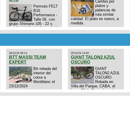
Cambio por
platos y
Permuto FELT
palancas de
B16
ruta similar
Performance -
calidad. El plato es nuevo, a
Talle 56. con
medida.
grupo Shimano 105 - 22 v,
cuadro: triatlon carbono dual
E4N9zhVk9wHFFzK7T345Kn?
aero TT/TRI UHC. Talle L.
Excelente estado. Permuta
por MTB.
26/12/24 08:13
25/12/24 13:04
BTT MASSI TEAM
GIANT TALON2 AZUL
EXPERT
OSCURO
Btt robada del
GIANT
interior del
TALON2 AZUL
cotxe a
OSCURO
Montblanc el
Robada en
23/12/2024
Villa del Parque, CABA, el
lunes 23 de Diciembre a las
11:38 am, hay video del
ladrÃ³n. Denuncia policial
realizada.