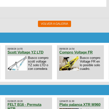
VOLVER A GALERIA
09/06/26 14:55
09/06/26 14:54
Scott Voltage YZ LTD
Compro Voltage FR
Busco compro
Busco compro
scott voltage
Voltage FR en
YZ solo LTD o
lo posible solo
con corredera
cuadro.
01/06/25 18:20
12/04/25 11:30
FELT B16 - Permuta
Plato palanca XTR M960
MTB