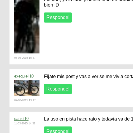
bien :D
06-03-2015 15:47
exequiell10
Fijate mis post y vas a ver se me vivia co
09-03-2015 13:17
daniel10
La uso en pista hace rato y todavia va de 
11-03-2015 14:32