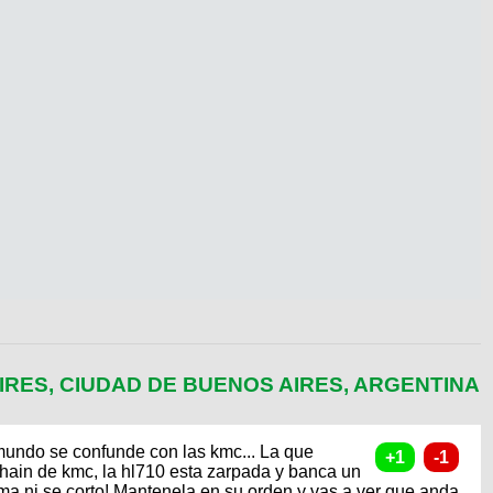
IRES, CIUDAD DE BUENOS AIRES, ARGENTINA
mundo se confunde con las kmc... La que
hain de kmc, la hl710 esta zarpada y banca un
ma ni se corto! Mantenela en su orden y vas a ver que anda