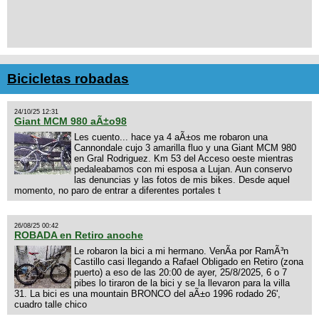
Bicicletas robadas
24/10/25 12:31
Giant MCM 980 aÃ±o98
Les cuento... hace ya 4 aÃ±os me robaron una
Cannondale cujo 3 amarilla fluo y una Giant MCM 980
en Gral Rodriguez. Km 53 del Acceso oeste mientras
pedaleabamos con mi esposa a Lujan. Aun conservo
las denuncias y las fotos de mis bikes. Desde aquel
momento, no paro de entrar a diferentes portales t
26/08/25 00:42
ROBADA en Retiro anoche
Le robaron la bici a mi hermano. VenÃ­a por RamÃ³n
Castillo casi llegando a Rafael Obligado en Retiro (zona
puerto) a eso de las 20:00 de ayer, 25/8/2025, 6 o 7
pibes lo tiraron de la bici y se la llevaron para la villa
31. La bici es una mountain BRONCO del aÃ±o 1996 rodado 26',
cuadro talle chico