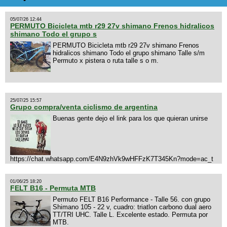
05/07/26 12:44
PERMUTO Bicicleta mtb r29 27v shimano Frenos hidralicos
shimano Todo el grupo s
PERMUTO Bicicleta mtb r29 27v shimano Frenos
hidralicos shimano Todo el grupo shimano Talle s/m
Permuto x pistera o ruta talle s o m.
25/07/25 15:57
Grupo compra/venta ciclismo de argentina
Buenas gente dejo el link para los que quieran unirse
https://chat.whatsapp.com/E4N9zhVk9wHFFzK7T345Kn?mode=ac_t
01/06/25 18:20
FELT B16 - Permuta MTB
Permuto FELT B16 Performance - Talle 56. con grupo
Shimano 105 - 22 v, cuadro: triatlon carbono dual aero
TT/TRI UHC. Talle L. Excelente estado. Permuta por
MTB.