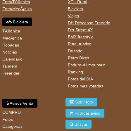
Foro/TÃ©cnica
XC - Rural
Foro/MecÃ¡nica
Bicicleta
Viajes
Bicicleta
DH Descenso Freeride
Dirt Street 4X
TÃ©cnica
BMX freestyle
MecÃ¡nica
Ruta, triatlon
Robadas
De todo
Noticias
Retro Bikes
Calendario
Enduro-All mountain
Tandem
Ranking
Freerider
Fotos del DIA
Fotos mas votadas
Subir foto
Avisos Venta
COMPRO
Publicar aviso
Fotos
Buscar
Categorias