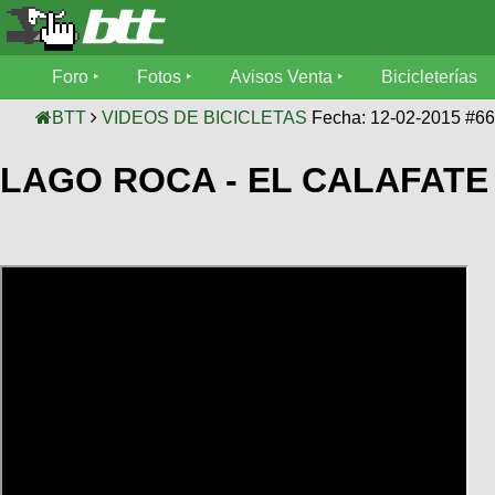
Foro
Foro
Fotos
Avisos Venta
Bicicleterías
Foro
Fotos
BTT
VIDEOS DE BICICLETAS
Fecha: 12-02-2015 #6
Técnica
LAGO ROCA - EL CALAFATE
Avisos
Mecánica
SUBÍ
Ventas
tu
foto
Bicicleterías
SUBÍ
Galeria
tu
Bicicletas
aviso
XC
Bicicletas
Videos
Buscar
Bicicletas
Viajes
Ultimos
Cicloturismo
Tandem
Descenso
Fotos
Freerider
Dirt
Salidas
Usuarios
Categorias