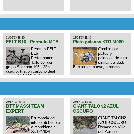
01/06/25 18:20
12/04/25 11:30
FELT B16 - Permuta MTB
Plato palanca XTR M960
Permuto FELT
Cambio por
B16
platos y
Performance -
palancas de ruta
Talle 56. con
similar calidad.
grupo Shimano 105 - 22 v,
El plato es nuevo, a medida.
cuadro: triatlon carbono dual
aero TT/TRI UHC. Talle L.
9zhVk9wHFFzK7T345Kn?
Excelente estado. Permuta por
MTB.
26/12/24 08:13
25/12/24 13:04
BTT MASSI TEAM
GIANT TALON2 AZUL
EXPERT
OSCURO
Btt robada del
GIANT TALON2
interior del cotxe
AZUL OSCURO
a Montblanc el
Robada en Villa
23/12/2024
del Parque,