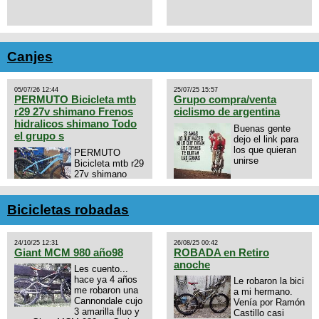
Canjes
05/07/26 12:44
25/07/25 15:57
PERMUTO Bicicleta mtb
Grupo compra/venta
r29 27v shimano Frenos
ciclismo de argentina
hidralicos shimano Todo
Buenas gente
el grupo s
dejo el link para
los que quieran
PERMUTO
unirse
Bicicleta mtb r29
27v shimano
Frenos hidralicos
https://chat.whatsapp.com/E4N
shimano Todo el grupo shimano
mode=ac_t
Talle s/m Permuto x pistera o
Bicicletas robadas
ruta talle s o m.
24/10/25 12:31
26/08/25 00:42
Giant MCM 980 año98
ROBADA en Retiro
anoche
Les cuento...
hace ya 4 años
Le robaron la bici
me robaron una
a mi hermano.
Cannondale cujo
Venía por Ramón
3 amarilla fluo y
Castillo casi