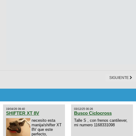
SIGUIENTE
19/04/26 09:40
03/12/25 00:26
SHIFTER XT 8V
Busco Ciclocross
necesito esta
Talle S , con frenos cantilever,
manija/shifter XT
mi numero 1168331098
8V que este
perfecto,