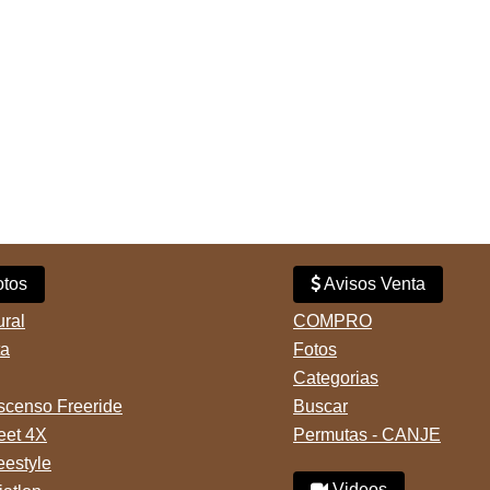
tos
Avisos Venta
ural
COMPRO
ta
Fotos
Categorias
censo Freeride
Buscar
reet 4X
Permutas - CANJE
eestyle
Videos