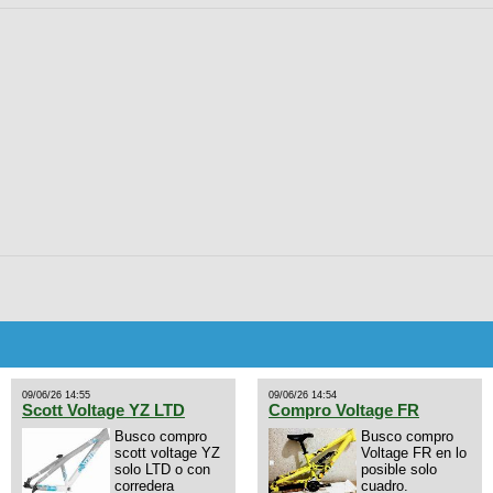
09/06/26 14:55
09/06/26 14:54
Scott Voltage YZ LTD
Compro Voltage FR
Busco compro
Busco compro
scott voltage YZ
Voltage FR en lo
solo LTD o con
posible solo
corredera
cuadro.