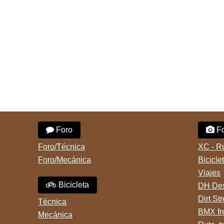
Foro
Fo
Foro/Técnica
XC - R
Foro/Mecánica
Bicicle
Viajes
Bicicleta
DH Des
Dirt St
Técnica
BMX fr
Mecánica