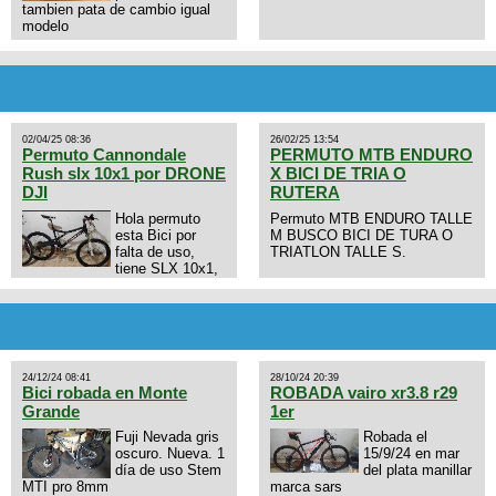
tambien pata de cambio igual
modelo
02/04/25 08:36
26/02/25 13:54
Permuto Cannondale
PERMUTO MTB ENDURO
Rush slx 10x1 por DRONE
X BICI DE TRIA O
DJI
RUTERA
Hola permuto
Permuto MTB ENDURO TALLE
esta Bici por
M BUSCO BICI DE TURA O
falta de uso,
TRIATLON TALLE S.
tiene SLX 10x1,
llantas y frenos LX, Horquilla
Axon tope de gama con
bloqueo al manubrio y
amortiguador FOX permuto por
drone de la marca Dji, les dejo
mi numero al que le interesa
24/12/24 08:41
28/10/24 20:39
3434568861 saludos
Bici robada en Monte
ROBADA vairo xr3.8 r29
Grande
1er
Fuji Nevada gris
Robada el
oscuro. Nueva. 1
15/9/24 en mar
día de uso Stem
del plata manillar
MTI pro 8mm
marca sars