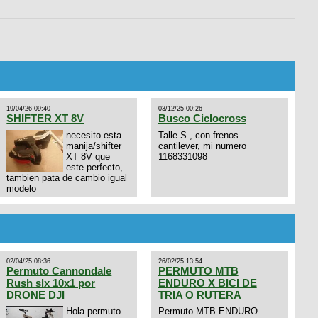
19/04/26 09:40
03/12/25 00:26
SHIFTER XT 8V
Busco Ciclocross
necesito esta
Talle S , con frenos
manija/shifter
cantilever, mi numero
XT 8V que
1168331098
este perfecto,
tambien pata de cambio igual
modelo
02/04/25 08:36
26/02/25 13:54
Permuto Cannondale
PERMUTO MTB
Rush slx 10x1 por
ENDURO X BICI DE
DRONE DJI
TRIA O RUTERA
Hola permuto
Permuto MTB ENDURO