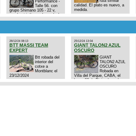
ruta similar
Performance -
calidad. El plato es nuevo, a
Talle 56. con
medida.
grupo Shimano 105 - 22 v,
cuadro: triatlon carbono dual
E4N9zhVk9wHFFzK7T345Kn?
aero TT/TRI UHC. Talle L.
Excelente estado. Permuta
por MTB.
26/12/24 08:13
25/12/24 13:04
BTT MASSI TEAM
GIANT TALON2 AZUL
EXPERT
OSCURO
Btt robada del
GIANT
interior del
TALON2 AZUL
cotxe a
OSCURO
Montblanc el
Robada en
23/12/2024
Villa del Parque, CABA, el
lunes 23 de Diciembre a las
11:38 am, hay video del
ladrÃ³n. Denuncia policial
realizada.