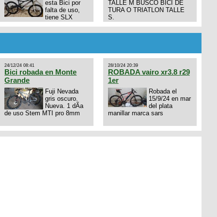
esta Bici por
TALLE M BUSCO BICI DE
falta de uso,
TURA O TRIATLON TALLE
tiene SLX
S.
10x1, llantas y frenos LX,
Horquilla Axon tope de gama
con bloqueo al manubrio y
amortiguador FOX permuto
por drone de la marca Dji, les
dejo mi numero al que le
24/12/24 08:41
28/10/24 20:39
interesa 3434568861 saludos
Bici robada en Monte
ROBADA vairo xr3.8 r29
Grande
1er
Fuji Nevada
Robada el
gris oscuro.
15/9/24 en mar
Nueva. 1 dÃ­a
del plata
de uso Stem MTI pro 8mm
manillar marca sars