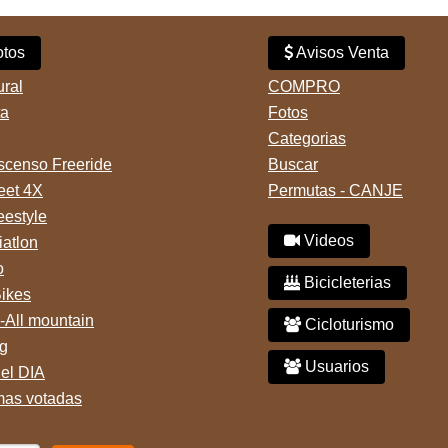
tos
Avisos Venta
ural
COMPRO
ta
Fotos
Categorias
censo Freeride
Buscar
reet 4X
Permutas - CANJE
eestyle
Videos
iatlon
o
Bicicleterias
Bikes
-All mountain
Cicloturismo
g
Usuarios
del DIA
mas votadas