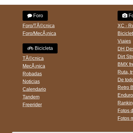
Foro
Fo
Foro/TÃ©cnica
XC - R
Foro/MecÃ¡nica
Bicicle
Viajes
Bicicleta
DH Des
Dirt St
TÃ©cnica
BMX fr
MecÃ¡nica
Ruta, tr
Robadas
De tod
Noticias
Retro 
Calendario
Enduro
Tandem
Rankin
Freerider
Fotos 
Fotos 