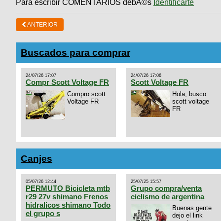
Para escribir COMENTARIOS debÃ©s
Identificarte
ANTERIOR
Buscados para comprar
24/07/26 17:07
24/07/26 17:06
Compr Scott Voltage FR
Scott Voltage FR
Compro scott
Hola, busco
Voltage FR
scott voltage
FR
Canjes
05/07/26 12:44
25/07/25 15:57
PERMUTO Bicicleta mtb
Grupo compra/venta
r29 27v shimano Frenos
ciclismo de argentina
hidralicos shimano Todo
Buenas gente
el grupo s
dejo el link