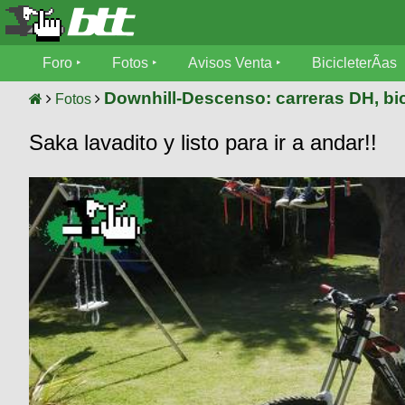
Foro
Foro
Fotos
Avisos Venta
BicicleterÃ­as
Foro
Fotos
Downhill-Descenso: carreras DH, bic
Fotos
TÃ©cnica
Saka lavadito y listo para ir a andar!!
Avisos
MecÃ¡nica
SUBÃ
Ventas
tu foto
BicicleterÃ­
Galeria
SUBÃ
as
tu
XC
aviso
Bicicletas
Bicicletas
Buscar
Viajes
Videos
Bicicletas
Ultimos
Descenso
Cicloturismo
Tandem
Fotos
Dirt
Freerider