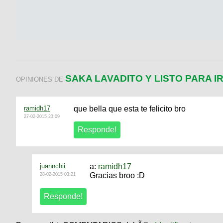
SAKA LAVADITO Y LISTO PARA IR
OPINIONES DE
ramidh17
que bella que esta te felicito bro
27-02-2015 23:09
juannchii
a:
ramidh17
Gracias broo :D
28-02-2015 03:21