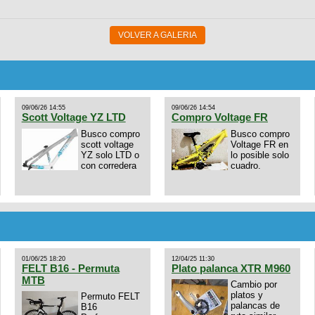
VOLVER A GALERIA
09/06/26 14:55
09/06/26 14:54
Scott Voltage YZ LTD
Compro Voltage FR
Busco compro
Busco compro
scott voltage
Voltage FR en
YZ solo LTD o
lo posible solo
con corredera
cuadro.
01/06/25 18:20
12/04/25 11:30
FELT B16 - Permuta
Plato palanca XTR M960
MTB
Cambio por
platos y
Permuto FELT
palancas de
B16