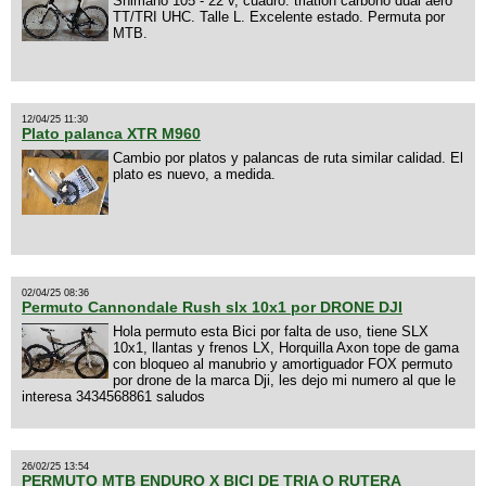
Shimano 105 - 22 v, cuadro: triatlon carbono dual aero
TT/TRI UHC. Talle L. Excelente estado. Permuta por
MTB.
12/04/25 11:30
Plato palanca XTR M960
Cambio por platos y palancas de ruta similar calidad. El
plato es nuevo, a medida.
02/04/25 08:36
Permuto Cannondale Rush slx 10x1 por DRONE DJI
Hola permuto esta Bici por falta de uso, tiene SLX
10x1, llantas y frenos LX, Horquilla Axon tope de gama
con bloqueo al manubrio y amortiguador FOX permuto
por drone de la marca Dji, les dejo mi numero al que le
interesa 3434568861 saludos
26/02/25 13:54
PERMUTO MTB ENDURO X BICI DE TRIA O RUTERA