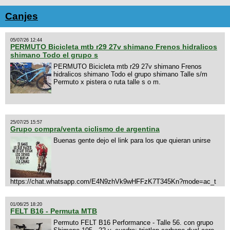
Canjes
05/07/26 12:44
PERMUTO Bicicleta mtb r29 27v shimano Frenos hidralicos
shimano Todo el grupo s
PERMUTO Bicicleta mtb r29 27v shimano Frenos
hidralicos shimano Todo el grupo shimano Talle s/m
Permuto x pistera o ruta talle s o m.
25/07/25 15:57
Grupo compra/venta ciclismo de argentina
Buenas gente dejo el link para los que quieran unirse
https://chat.whatsapp.com/E4N9zhVk9wHFFzK7T345Kn?mode=ac_t
01/06/25 18:20
FELT B16 - Permuta MTB
Permuto FELT B16 Performance - Talle 56. con grupo