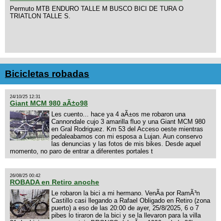
Permuto MTB ENDURO TALLE M BUSCO BICI DE TURA O
TRIATLON TALLE S.
Bicicletas robadas
24/10/25 12:31
Giant MCM 980 aÃ±o98
Les cuento... hace ya 4 aÃ±os me robaron una
Cannondale cujo 3 amarilla fluo y una Giant MCM 980
en Gral Rodriguez. Km 53 del Acceso oeste mientras
pedaleabamos con mi esposa a Lujan. Aun conservo
las denuncias y las fotos de mis bikes. Desde aquel
momento, no paro de entrar a diferentes portales t
26/08/25 00:42
ROBADA en Retiro anoche
Le robaron la bici a mi hermano. VenÃ­a por RamÃ³n
Castillo casi llegando a Rafael Obligado en Retiro (zona
puerto) a eso de las 20:00 de ayer, 25/8/2025, 6 o 7
pibes lo tiraron de la bici y se la llevaron para la villa