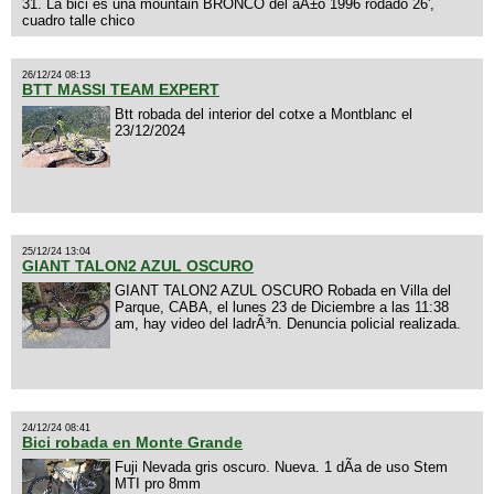
31. La bici es una mountain BRONCO del aÃ±o 1996 rodado 26',
cuadro talle chico
26/12/24 08:13
BTT MASSI TEAM EXPERT
Btt robada del interior del cotxe a Montblanc el
23/12/2024
25/12/24 13:04
GIANT TALON2 AZUL OSCURO
GIANT TALON2 AZUL OSCURO Robada en Villa del
Parque, CABA, el lunes 23 de Diciembre a las 11:38
am, hay video del ladrÃ³n. Denuncia policial realizada.
24/12/24 08:41
Bici robada en Monte Grande
Fuji Nevada gris oscuro. Nueva. 1 dÃ­a de uso Stem
MTI pro 8mm