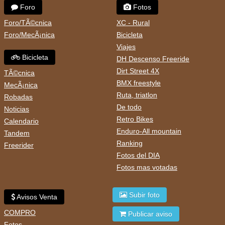
Foro
Fotos
Foro/TÃ©cnica
XC - Rural
Foro/MecÃ¡nica
Bicicleta
Viajes
Bicicleta
DH Descenso Freeride
Dirt Street 4X
TÃ©cnica
BMX freestyle
MecÃ¡nica
Ruta, triatlon
Robadas
De todo
Noticias
Retro Bikes
Calendario
Enduro-All mountain
Tandem
Ranking
Freerider
Fotos del DIA
Fotos mas votadas
Subir foto
Avisos Venta
COMPRO
Publicar aviso
Fotos