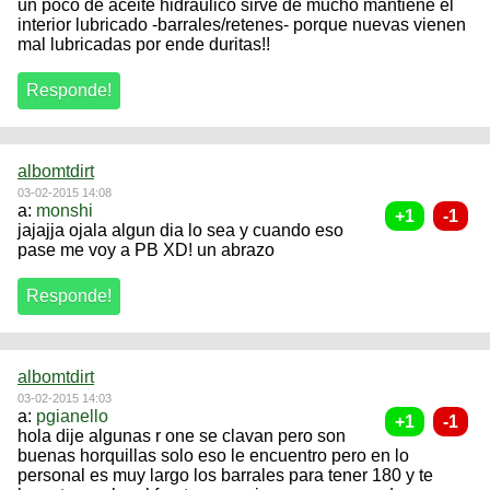
un poco de aceite hidraulico sirve de mucho mantiene el
interior lubricado -barrales/retenes- porque nuevas vienen
mal lubricadas por ende duritas!!
albomtdirt
03-02-2015 14:08
a:
monshi
jajajja ojala algun dia lo sea y cuando eso
pase me voy a PB XD! un abrazo
albomtdirt
03-02-2015 14:03
a:
pgianello
hola dije algunas r one se clavan pero son
buenas horquillas solo eso le encuentro pero en lo
personal es muy largo los barrales para tener 180 y te