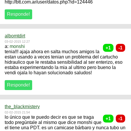
http://btt.com.ar/user/datos.php?id=124446
albomtdirt
03-02-2015 12:27
a:
monshi
tenia!!! ajaja ahora en salta muchos amigos la
estan usando a veces tenian un problema del cartucho
hidraulico que le restaba sensibilidad al ser enterizo, eso
estaba experimentando la mia al ultimo pero bueno la
vendi ojala lo hayan solucionado saludos!
the_blackmistery
02-02-2015 21:54
lo único que te puedo decir es que se traga
todo pregúntale al mismo que dice monshi que
el tiene una PDT. es un camicase bárbaro y nunca tubo un