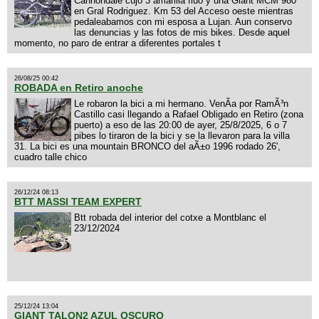
Cannondale cujo 3 amarilla fluo y una Giant MCM 980
en Gral Rodriguez. Km 53 del Acceso oeste mientras
pedaleabamos con mi esposa a Lujan. Aun conservo
las denuncias y las fotos de mis bikes. Desde aquel
momento, no paro de entrar a diferentes portales t
26/08/25 00:42
ROBADA en Retiro anoche
Le robaron la bici a mi hermano. VenÃ­a por RamÃ³n
Castillo casi llegando a Rafael Obligado en Retiro (zona
puerto) a eso de las 20:00 de ayer, 25/8/2025, 6 o 7
pibes lo tiraron de la bici y se la llevaron para la villa
31. La bici es una mountain BRONCO del aÃ±o 1996 rodado 26',
cuadro talle chico
26/12/24 08:13
BTT MASSI TEAM EXPERT
Btt robada del interior del cotxe a Montblanc el
23/12/2024
25/12/24 13:04
GIANT TALON2 AZUL OSCURO