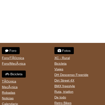
Foro
Fotos
Foro/TÃ©cnica
XC - Rural
Foro/MecÃ¡nica
Bicicleta
Viajes
Bicicleta
DH Descenso Freeride
Dirt Street 4X
TÃ©cnica
BMX freestyle
MecÃ¡nica
Ruta, triatlon
Robadas
De todo
Noticias
Retro Bikes
Calendario