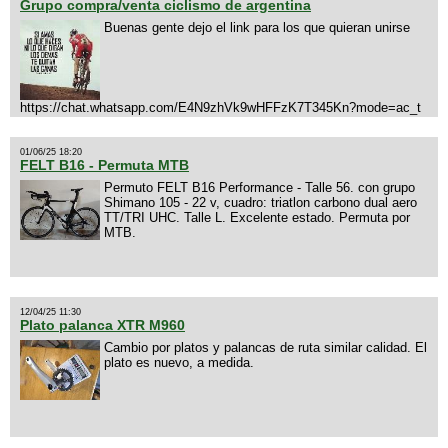
Grupo compra/venta ciclismo de argentina
Buenas gente dejo el link para los que quieran unirse
https://chat.whatsapp.com/E4N9zhVk9wHFFzK7T345Kn?mode=ac_t
01/06/25 18:20
FELT B16 - Permuta MTB
Permuto FELT B16 Performance - Talle 56. con grupo
Shimano 105 - 22 v, cuadro: triatlon carbono dual aero
TT/TRI UHC. Talle L. Excelente estado. Permuta por
MTB.
12/04/25 11:30
Plato palanca XTR M960
Cambio por platos y palancas de ruta similar calidad. El
plato es nuevo, a medida.