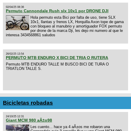
02/04/25 08:36
Permuto Cannondale Rush slx 10x1 por DRONE DJI
Hola permuto esta Bici por falta de uso, tiene SLX
10x1, llantas y frenos LX, Horquilla Axon tope de gama
con bloqueo al manubrio y amortiguador FOX permuto
por drone de la marca Dji, les dejo mi numero al que le
interesa 3434568861 saludos
26/02/25 13:54
PERMUTO MTB ENDURO X BICI DE TRIA O RUTERA
Permuto MTB ENDURO TALLE M BUSCO BICI DE TURA O
TRIATLON TALLE S.
Bicicletas robadas
24/10/25 12:31
Giant MCM 980 aÃ±o98
Les cuento... hace ya 4 aÃ±os me robaron una