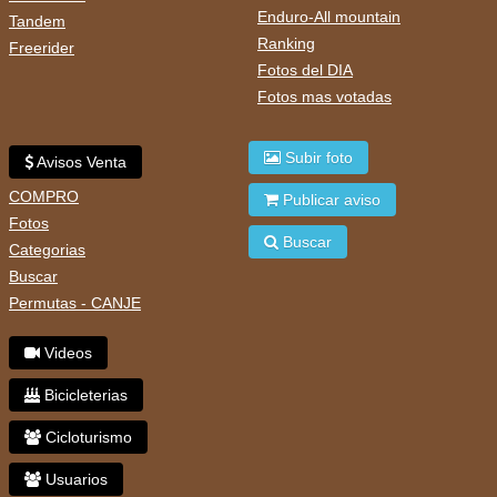
Enduro-All mountain
Tandem
Ranking
Freerider
Fotos del DIA
Fotos mas votadas
Subir foto
Avisos Venta
COMPRO
Publicar aviso
Fotos
Buscar
Categorias
Buscar
Permutas - CANJE
Videos
Bicicleterias
Cicloturismo
Usuarios