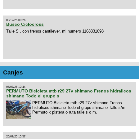
03/12/25 00:26
Busco Ciclocross
Talle S , con frenos cantilever, mi numero 1168331098
Canjes
05/07/26 12:44
PERMUTO Bicicleta mtb r29 27v shimano Frenos hidralicos
shimano Todo el grupo s
PERMUTO Bicicleta mtb r29 27v shimano Frenos
hidralicos shimano Todo el grupo shimano Talle s/m
Permuto x pistera o ruta talle s o m.
25/07/25 15:57