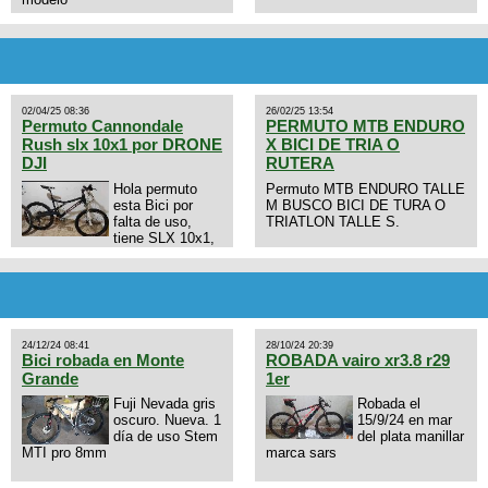
02/04/25 08:36
26/02/25 13:54
Permuto Cannondale
PERMUTO MTB ENDURO
Rush slx 10x1 por DRONE
X BICI DE TRIA O
DJI
RUTERA
Hola permuto
Permuto MTB ENDURO TALLE
esta Bici por
M BUSCO BICI DE TURA O
falta de uso,
TRIATLON TALLE S.
tiene SLX 10x1,
llantas y frenos LX, Horquilla
Axon tope de gama con
bloqueo al manubrio y
amortiguador FOX permuto por
drone de la marca Dji, les dejo
mi numero al que le interesa
24/12/24 08:41
28/10/24 20:39
3434568861 saludos
Bici robada en Monte
ROBADA vairo xr3.8 r29
Grande
1er
Fuji Nevada gris
Robada el
oscuro. Nueva. 1
15/9/24 en mar
día de uso Stem
del plata manillar
MTI pro 8mm
marca sars