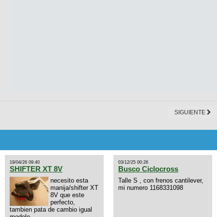
SIGUIENTE
19/04/26 09:40
03/12/25 00:26
SHIFTER XT 8V
Busco Ciclocross
necesito esta
Talle S , con frenos cantilever,
manija/shifter XT
mi numero 1168331098
8V que este
perfecto,
tambien pata de cambio igual
modelo