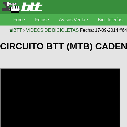
Foro
Foro
Fotos
Avisos Venta
Bicicleterías
Foro
Fotos
BTT
VIDEOS DE BICICLETAS
Fecha: 17-09-2014 #6
Técnica
CIRCUITO BTT (MTB) CADEN 
Avisos
Mecánica
SUBÍ
Ventas
tu
foto
Bicicleterías
SUBÍ
Galeria
tu
Bicicletas
aviso
XC
Bicicletas
Videos
Buscar
Bicicletas
Viajes
Ultimos
Cicloturismo
Tandem
Descenso
Fotos
Freerider
Dirt
Salidas
Usuarios
Categorias