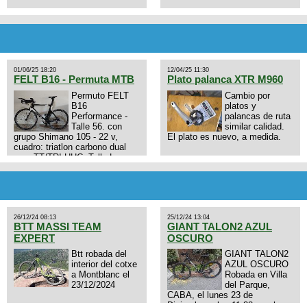
01/06/25 18:20
12/04/25 11:30
FELT B16 - Permuta MTB
Plato palanca XTR M960
Permuto FELT
Cambio por
B16
platos y
Performance -
palancas de ruta
Talle 56. con
similar calidad.
grupo Shimano 105 - 22 v,
El plato es nuevo, a medida.
cuadro: triatlon carbono dual
aero TT/TRI UHC. Talle L.
9zhVk9wHFFzK7T345Kn?
Excelente estado. Permuta por
MTB.
26/12/24 08:13
25/12/24 13:04
BTT MASSI TEAM
GIANT TALON2 AZUL
EXPERT
OSCURO
Btt robada del
GIANT TALON2
interior del cotxe
AZUL OSCURO
a Montblanc el
Robada en Villa
23/12/2024
del Parque,
CABA, el lunes 23 de
Diciembre a las 11:38 am, hay