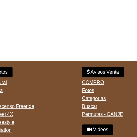
tos
Avisos Venta
ural
COMPRO
ta
Fotos
Categorias
censo Freeride
Buscar
reet 4X
Permutas - CANJE
eestyle
Videos
iatlon