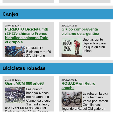
Canjes
05/07/26 12:44
25/07/25 15:57
PERMUTO Bicicleta mtb
Grupo compra/venta
r29 27v shimano Frenos
ciclismo de argentina
hidralicos shimano Todo
Buenas gente
el grupo s
dejo el link para
los que quieran
PERMUTO
unirse
Bicicleta mtb r29
27v shimano
Frenos hidralicos
https://chat.whatsapp.com/E4N
shimano Todo el grupo shimano
mode=ac_t
Talle s/m Permuto x pistera o
Bicicletas robadas
ruta talle s o m.
24/10/25 12:31
26/08/25 00:42
Giant MCM 980 año98
ROBADA en Retiro
anoche
Les cuento...
hace ya 4 años
Le robaron la bici
me robaron una
a mi hermano.
Cannondale cujo
Venía por Ramón
3 amarilla fluo y
Castillo casi
una Giant MCM 980 en Gral
llegando a Rafael Obligado en
Rodriguez. Km 53 del Acceso
Retiro (zona puerto) a eso de