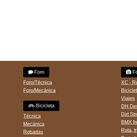
Foro
Fo
Foro/Técnica
XC - R
Foro/Mecánica
Bicicle
Viajes
Bicicleta
DH Des
Dirt St
Técnica
BMX fr
Mecánica
Ruta, tr
Robadas