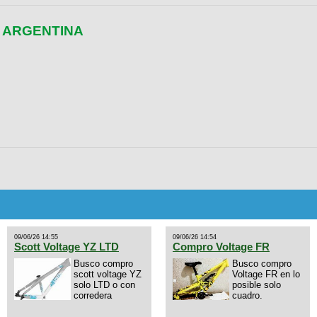
, ARGENTINA
09/06/26 14:55
09/06/26 14:54
Scott Voltage YZ LTD
Compro Voltage FR
Busco compro
Busco compro
scott voltage YZ
Voltage FR en lo
solo LTD o con
posible solo
corredera
cuadro.