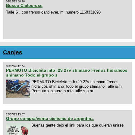
03/12/25 00:26
Busco Ciclocross
Talle S , con frenos cantilever, mi numero 1168331098
Canjes
05/07/26 12:44
PERMUTO Bicicleta mtb r29 27v shimano Frenos hidralicos
shimano Todo el grupo s
PERMUTO Bicicleta mtb r29 27v shimano Frenos
hidralicos shimano Todo el grupo shimano Talle s/m
Permuto x pistera o ruta talle s o m.
25/07/25 15:57
Grupo compra/venta ciclismo de argentina
Buenas gente dejo el link para los que quieran unirse