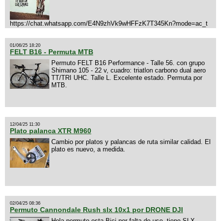
https://chat.whatsapp.com/E4N9zhVk9wHFFzK7T345Kn?mode=ac_t
01/06/25 18:20
FELT B16 - Permuta MTB
Permuto FELT B16 Performance - Talle 56. con grupo
Shimano 105 - 22 v, cuadro: triatlon carbono dual aero
TT/TRI UHC. Talle L. Excelente estado. Permuta por
MTB.
12/04/25 11:30
Plato palanca XTR M960
Cambio por platos y palancas de ruta similar calidad. El
plato es nuevo, a medida.
02/04/25 08:36
Permuto Cannondale Rush slx 10x1 por DRONE DJI
Hola permuto esta Bici por falta de uso, tiene SLX