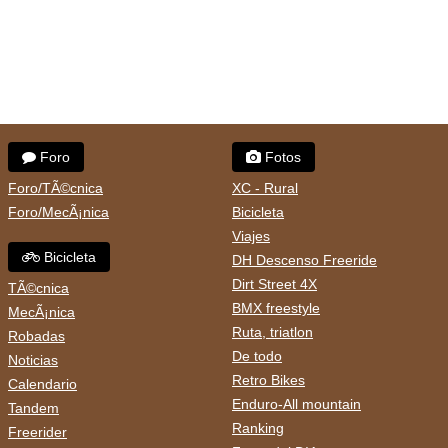
Foro
Fotos
Foro/TÃ©cnica
XC - Rural
Foro/MecÃ¡nica
Bicicleta
Viajes
Bicicleta
DH Descenso Freeride
Dirt Street 4X
TÃ©cnica
BMX freestyle
MecÃ¡nica
Ruta, triatlon
Robadas
De todo
Noticias
Retro Bikes
Calendario
Enduro-All mountain
Tandem
Ranking
Freerider