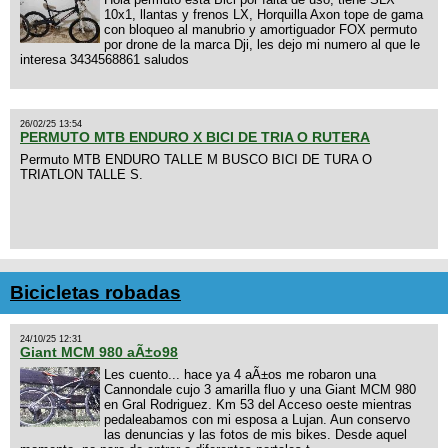
10x1, llantas y frenos LX, Horquilla Axon tope de gama
con bloqueo al manubrio y amortiguador FOX permuto
por drone de la marca Dji, les dejo mi numero al que le
interesa 3434568861 saludos
26/02/25 13:54
PERMUTO MTB ENDURO X BICI DE TRIA O RUTERA
Permuto MTB ENDURO TALLE M BUSCO BICI DE TURA O
TRIATLON TALLE S.
Bicicletas robadas
24/10/25 12:31
Giant MCM 980 aÃ±o98
Les cuento... hace ya 4 aÃ±os me robaron una
Cannondale cujo 3 amarilla fluo y una Giant MCM 980
en Gral Rodriguez. Km 53 del Acceso oeste mientras
pedaleabamos con mi esposa a Lujan. Aun conservo
las denuncias y las fotos de mis bikes. Desde aquel