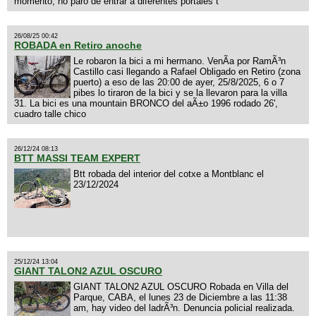
momento, no paro de entrar a diferentes portales t
26/08/25 00:42
ROBADA en Retiro anoche
Le robaron la bici a mi hermano. VenÃ­a por RamÃ³n
Castillo casi llegando a Rafael Obligado en Retiro (zona
puerto) a eso de las 20:00 de ayer, 25/8/2025, 6 o 7
pibes lo tiraron de la bici y se la llevaron para la villa
31. La bici es una mountain BRONCO del aÃ±o 1996 rodado 26',
cuadro talle chico
26/12/24 08:13
BTT MASSI TEAM EXPERT
Btt robada del interior del cotxe a Montblanc el
23/12/2024
25/12/24 13:04
GIANT TALON2 AZUL OSCURO
GIANT TALON2 AZUL OSCURO Robada en Villa del
Parque, CABA, el lunes 23 de Diciembre a las 11:38
am, hay video del ladrÃ³n. Denuncia policial realizada.