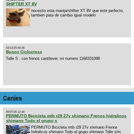
SHIFTER XT 8V
necesito esta manija/shifter XT 8V que este perfecto,
tambien pata de cambio igual modelo
03/12/25 00:26
Busco Ciclocross
Talle S , con frenos cantilever, mi numero 1168331098
Canjes
05/07/26 12:44
PERMUTO Bicicleta mtb r29 27v shimano Frenos hidralicos
shimano Todo el grupo s
PERMUTO Bicicleta mtb r29 27v shimano Frenos
hidralicos shimano Todo el grupo shimano Talle s/m