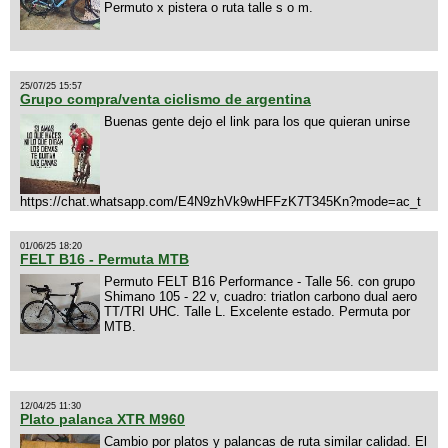
Permuto x pistera o ruta talle s o m.
25/07/25 15:57
Grupo compra/venta ciclismo de argentina
Buenas gente dejo el link para los que quieran unirse
https://chat.whatsapp.com/E4N9zhVk9wHFFzK7T345Kn?mode=ac_t
01/06/25 18:20
FELT B16 - Permuta MTB
Permuto FELT B16 Performance - Talle 56. con grupo
Shimano 105 - 22 v, cuadro: triatlon carbono dual aero
TT/TRI UHC. Talle L. Excelente estado. Permuta por
MTB.
12/04/25 11:30
Plato palanca XTR M960
Cambio por platos y palancas de ruta similar calidad. El