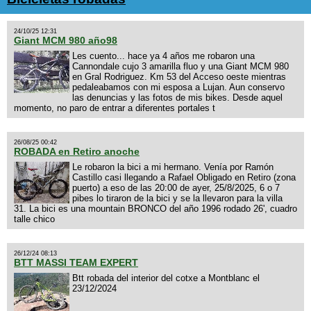
24/10/25 12:31
Giant MCM 980 año98
Les cuento... hace ya 4 años me robaron una
Cannondale cujo 3 amarilla fluo y una Giant MCM 980
en Gral Rodriguez. Km 53 del Acceso oeste mientras
pedaleabamos con mi esposa a Lujan. Aun conservo
las denuncias y las fotos de mis bikes. Desde aquel
momento, no paro de entrar a diferentes portales t
26/08/25 00:42
ROBADA en Retiro anoche
Le robaron la bici a mi hermano. Venía por Ramón
Castillo casi llegando a Rafael Obligado en Retiro (zona
puerto) a eso de las 20:00 de ayer, 25/8/2025, 6 o 7
pibes lo tiraron de la bici y se la llevaron para la villa
31. La bici es una mountain BRONCO del año 1996 rodado 26', cuadro
talle chico
26/12/24 08:13
BTT MASSI TEAM EXPERT
Btt robada del interior del cotxe a Montblanc el
23/12/2024