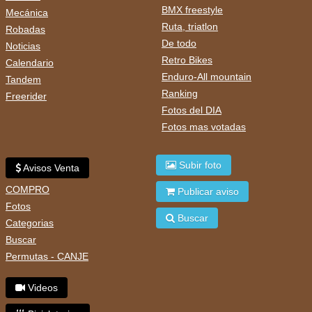
BMX freestyle
Mecánica
Ruta, triatlon
Robadas
De todo
Noticias
Retro Bikes
Calendario
Enduro-All mountain
Tandem
Ranking
Freerider
Fotos del DIA
Fotos mas votadas
Subir foto
Avisos Venta
COMPRO
Publicar aviso
Fotos
Buscar
Categorias
Buscar
Permutas - CANJE
Videos