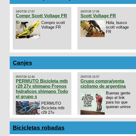
24/07/26 17:07
24/07/26 17:06
Compr Scott Voltage FR
Scott Voltage FR
Compro scott
Hola, busco
Voltage FR
scott voltage
FR
Canjes
05/07/26 12:44
25/07/25 15:57
PERMUTO Bicicleta mtb
Grupo compra/venta
r29 27v shimano Frenos
ciclismo de argentina
hidralicos shimano Todo
Buenas gente
el grupo s
dejo el link
para los que
PERMUTO
quieran unirse
Bicicleta mtb
r29 27v
shimano
https://chat.whatsapp.com/
Frenos hidralicos shimano
mode=ac_t
Todo el grupo shimano Talle
Bicicletas robadas
s/m Permuto x pistera o ruta
talle s o m.