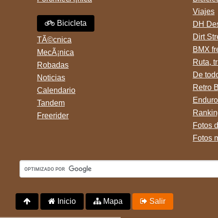
Viajes
Bicicleta
DH Des
Dirt St
TÃ©cnica
BMX fr
MecÃ¡nica
Ruta, tr
Robadas
De tod
Noticias
Retro 
Calendario
Enduro
Tandem
Rankin
Freerider
Fotos 
Fotos 
Inicio
Mapa
Salir