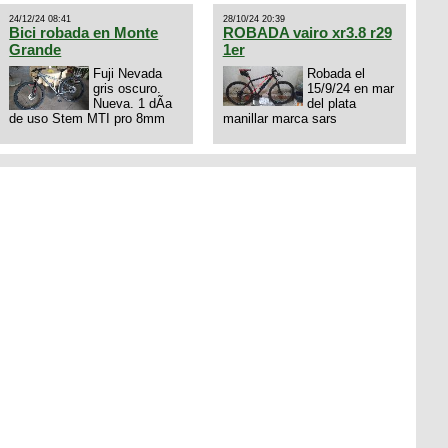
dejo mi numero al que le
24/12/24 08:41
28/10/24 20:39
interesa 3434568861 saludos
Bici robada en Monte
ROBADA vairo xr3.8 r29
Grande
1er
Fuji Nevada
Robada el
gris oscuro.
15/9/24 en mar
Nueva. 1 dÃ­a
del plata
de uso Stem MTI pro 8mm
manillar marca sars