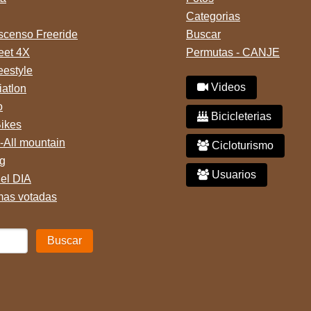
Categorias
censo Freeride
Buscar
reet 4X
Permutas - CANJE
eestyle
Videos
iatlon
o
Bicicleterias
Bikes
-All mountain
Cicloturismo
g
Usuarios
del DIA
mas votadas
Buscar