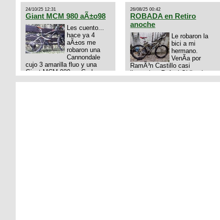
24/10/25 12:31
26/08/25 00:42
Giant MCM 980 aÃ±o98
ROBADA en Retiro
anoche
Les cuento...
hace ya 4
Le robaron la
aÃ±os me
bici a mi
robaron una
hermano.
Cannondale
VenÃ­a por
cujo 3 amarilla fluo y una
RamÃ³n Castillo casi
Giant MCM 980 en Gral
llegando a Rafael Obligado en
Rodriguez. Km 53 del Acceso
Retiro (zona puerto) a eso de
oeste mientras
las 20:00 de ayer, 25/8/2025,
pedaleabamos con mi esposa
6 o 7 pibes lo tiraron de la
a Lujan. Aun conservo las
bici y se la llevaron para la
denuncias y las fotos de mis
villa 31. La bici es una
bikes. Desde aquel momento,
mountain BRONCO del aÃ±o
no paro de entrar a diferentes
1996 rodado 26', cuadro talle
portales t
chico