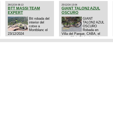
26/12/24 08:13
25/12/24 13:04
BTT MASSI TEAM
GIANT TALON2 AZUL
EXPERT
OSCURO
Btt robada del
GIANT
interior del
TALON2 AZUL
cotxe a
OSCURO
Montblanc el
Robada en
23/12/2024
Villa del Parque, CABA, el
lunes 23 de Diciembre a las
11:38 am, hay video del
ladrÃ³n. Denuncia policial
realizada.