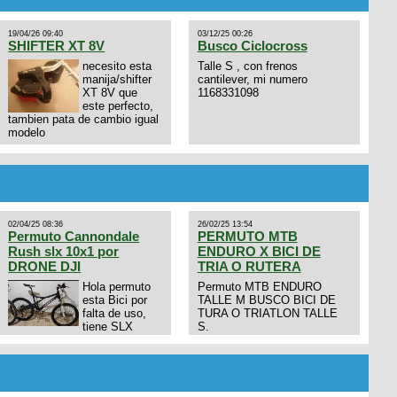
19/04/26 09:40
03/12/25 00:26
SHIFTER XT 8V
Busco Ciclocross
necesito esta
Talle S , con frenos
manija/shifter
cantilever, mi numero
XT 8V que
1168331098
este perfecto,
tambien pata de cambio igual
modelo
02/04/25 08:36
26/02/25 13:54
Permuto Cannondale
PERMUTO MTB
Rush slx 10x1 por
ENDURO X BICI DE
DRONE DJI
TRIA O RUTERA
Hola permuto
Permuto MTB ENDURO
esta Bici por
TALLE M BUSCO BICI DE
falta de uso,
TURA O TRIATLON TALLE
tiene SLX
S.
10x1, llantas y frenos LX,
Horquilla Axon tope de gama
con bloqueo al manubrio y
amortiguador FOX permuto
por drone de la marca Dji, les