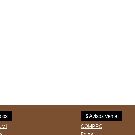
tos
Avisos Venta
ural
COMPRO
ta
Fotos