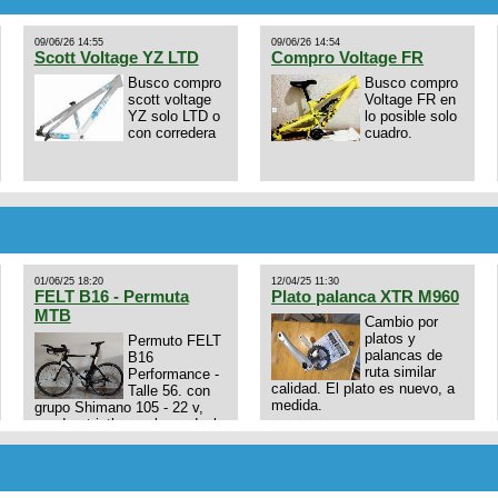
09/06/26 14:55
09/06/26 14:54
Scott Voltage YZ LTD
Compro Voltage FR
Busco compro
Busco compro
scott voltage
Voltage FR en
YZ solo LTD o
lo posible solo
con corredera
cuadro.
01/06/25 18:20
12/04/25 11:30
FELT B16 - Permuta
Plato palanca XTR M960
MTB
Cambio por
platos y
Permuto FELT
palancas de
B16
ruta similar
Performance -
calidad. El plato es nuevo, a
Talle 56. con
medida.
grupo Shimano 105 - 22 v,
cuadro: triatlon carbono dual
E4N9zhVk9wHFFzK7T345Kn?
aero TT/TRI UHC. Talle L.
Excelente estado. Permuta
por MTB.