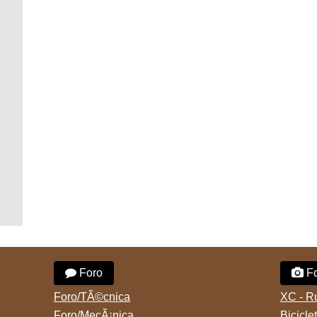
Foro
Fo
Foro/TÃ©cnica
XC - R
Foro/MecÃ¡nica
Bicicle