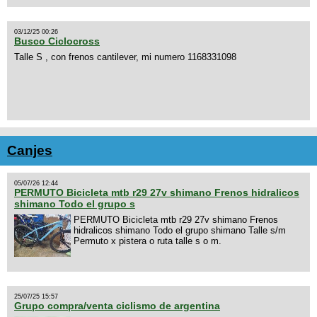
03/12/25 00:26
Busco Ciclocross
Talle S , con frenos cantilever, mi numero 1168331098
Canjes
05/07/26 12:44
PERMUTO Bicicleta mtb r29 27v shimano Frenos hidralicos
shimano Todo el grupo s
PERMUTO Bicicleta mtb r29 27v shimano Frenos
hidralicos shimano Todo el grupo shimano Talle s/m
Permuto x pistera o ruta talle s o m.
25/07/25 15:57
Grupo compra/venta ciclismo de argentina