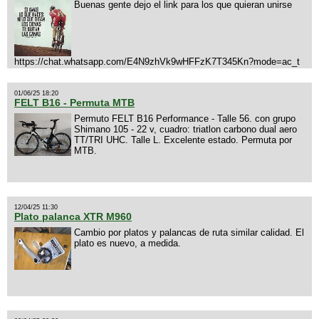
Buenas gente dejo el link para los que quieran unirse
https://chat.whatsapp.com/E4N9zhVk9wHFFzK7T345Kn?mode=ac_t
01/06/25 18:20
FELT B16 - Permuta MTB
Permuto FELT B16 Performance - Talle 56. con grupo
Shimano 105 - 22 v, cuadro: triatlon carbono dual aero
TT/TRI UHC. Talle L. Excelente estado. Permuta por
MTB.
12/04/25 11:30
Plato palanca XTR M960
Cambio por platos y palancas de ruta similar calidad. El
plato es nuevo, a medida.