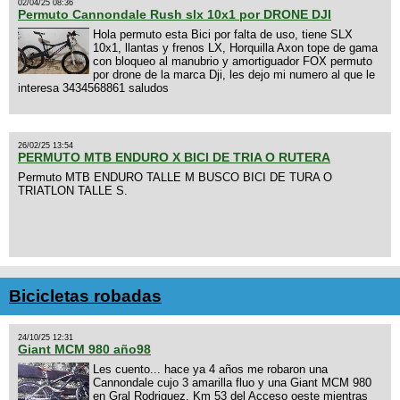
02/04/25 08:36
Permuto Cannondale Rush slx 10x1 por DRONE DJI
Hola permuto esta Bici por falta de uso, tiene SLX
10x1, llantas y frenos LX, Horquilla Axon tope de gama
con bloqueo al manubrio y amortiguador FOX permuto
por drone de la marca Dji, les dejo mi numero al que le
interesa 3434568861 saludos
26/02/25 13:54
PERMUTO MTB ENDURO X BICI DE TRIA O RUTERA
Permuto MTB ENDURO TALLE M BUSCO BICI DE TURA O
TRIATLON TALLE S.
Bicicletas robadas
24/10/25 12:31
Giant MCM 980 año98
Les cuento... hace ya 4 años me robaron una
Cannondale cujo 3 amarilla fluo y una Giant MCM 980
en Gral Rodriguez. Km 53 del Acceso oeste mientras