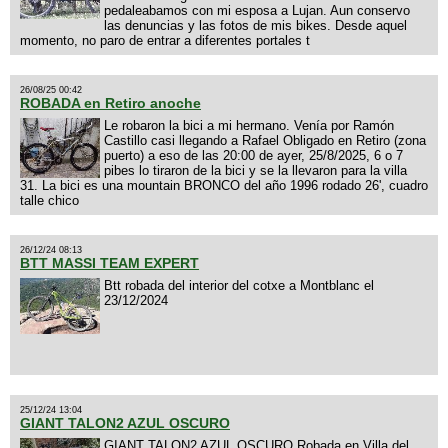
pedaleabamos con mi esposa a Lujan. Aun conservo
las denuncias y las fotos de mis bikes. Desde aquel
momento, no paro de entrar a diferentes portales t
26/08/25 00:42
ROBADA en Retiro anoche
Le robaron la bici a mi hermano. Venía por Ramón
Castillo casi llegando a Rafael Obligado en Retiro (zona
puerto) a eso de las 20:00 de ayer, 25/8/2025, 6 o 7
pibes lo tiraron de la bici y se la llevaron para la villa
31. La bici es una mountain BRONCO del año 1996 rodado 26', cuadro
talle chico
26/12/24 08:13
BTT MASSI TEAM EXPERT
Btt robada del interior del cotxe a Montblanc el
23/12/2024
25/12/24 13:04
GIANT TALON2 AZUL OSCURO
GIANT TALON2 AZUL OSCURO Robada en Villa del