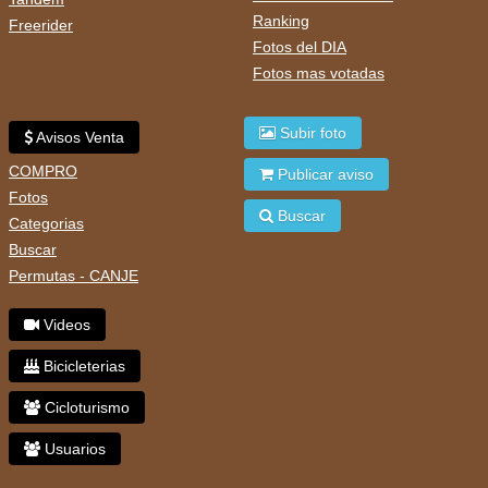
Ranking
Freerider
Fotos del DIA
Fotos mas votadas
Subir foto
Avisos Venta
COMPRO
Publicar aviso
Fotos
Buscar
Categorias
Buscar
Permutas - CANJE
Videos
Bicicleterias
Cicloturismo
Usuarios