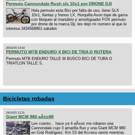
Permuto Cannondale Rush slx 10x1 por DRONE DJI
Hola permuto esta Bici por falta de uso, tiene SLX
10x1, llantas y frenos LX, Horquilla Axon tope de gama
con bloqueo al manubrio y amortiguador FOX permuto
por drone de la marca Dji, les dejo mi numero al que le
interesa 3434568861 saludos
26/02/25 13:54
PERMUTO MTB ENDURO X BICI DE TRIA O RUTERA
Permuto MTB ENDURO TALLE M BUSCO BICI DE TURA O
TRIATLON TALLE S.
Bicicletas robadas
24/10/25 12:31
Giant MCM 980 aÃ±o98
Les cuento... hace ya 4 aÃ±os me robaron una
Cannondale cujo 3 amarilla fluo y una Giant MCM 980
en Gral Rodriguez. Km 53 del Acceso oeste mientras