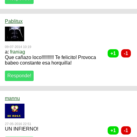
Pablitux
09-07-2014 10:19
a:
franiag
Que cañazo loco!!!!!!!!!! Te felicito! Provoca
babeo constante esa horquilla!
mannu
27-05-2016 22:51
UN INFIERNO!