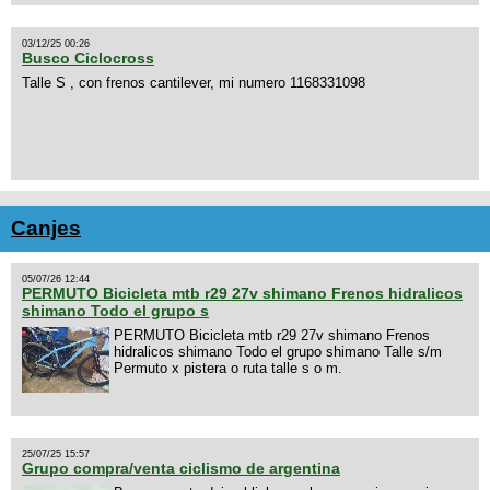
03/12/25 00:26
Busco Ciclocross
Talle S , con frenos cantilever, mi numero 1168331098
Canjes
05/07/26 12:44
PERMUTO Bicicleta mtb r29 27v shimano Frenos hidralicos
shimano Todo el grupo s
PERMUTO Bicicleta mtb r29 27v shimano Frenos
hidralicos shimano Todo el grupo shimano Talle s/m
Permuto x pistera o ruta talle s o m.
25/07/25 15:57
Grupo compra/venta ciclismo de argentina