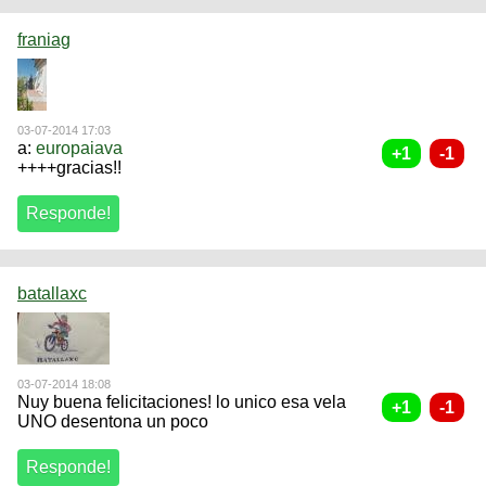
franiag
03-07-2014 17:03
a:
europaiava
++++gracias!!
batallaxc
03-07-2014 18:08
Nuy buena felicitaciones! lo unico esa vela
UNO desentona un poco