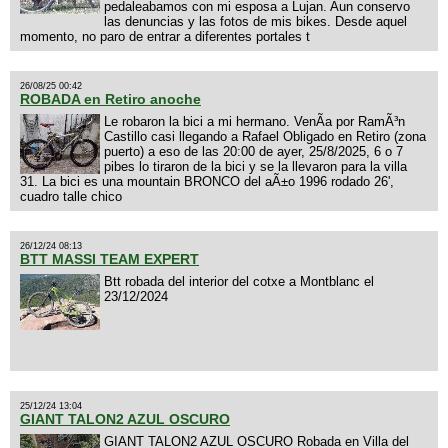
pedaleabamos con mi esposa a Lujan. Aun conservo
las denuncias y las fotos de mis bikes. Desde aquel
momento, no paro de entrar a diferentes portales t
26/08/25 00:42
ROBADA en Retiro anoche
Le robaron la bici a mi hermano. VenÃ­a por RamÃ³n
Castillo casi llegando a Rafael Obligado en Retiro (zona
puerto) a eso de las 20:00 de ayer, 25/8/2025, 6 o 7
pibes lo tiraron de la bici y se la llevaron para la villa
31. La bici es una mountain BRONCO del aÃ±o 1996 rodado 26',
cuadro talle chico
26/12/24 08:13
BTT MASSI TEAM EXPERT
Btt robada del interior del cotxe a Montblanc el
23/12/2024
25/12/24 13:04
GIANT TALON2 AZUL OSCURO
GIANT TALON2 AZUL OSCURO Robada en Villa del