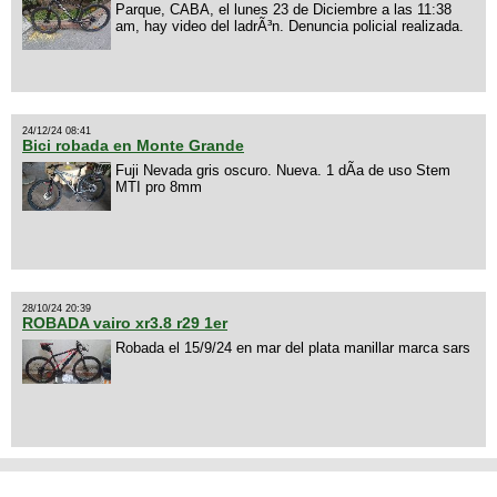
Parque, CABA, el lunes 23 de Diciembre a las 11:38
am, hay video del ladrÃ³n. Denuncia policial realizada.
24/12/24 08:41
Bici robada en Monte Grande
Fuji Nevada gris oscuro. Nueva. 1 dÃ­a de uso Stem
MTI pro 8mm
28/10/24 20:39
ROBADA vairo xr3.8 r29 1er
Robada el 15/9/24 en mar del plata manillar marca sars