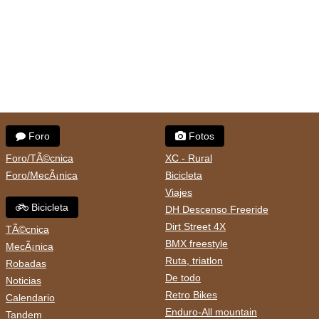
Foro
Fotos
Foro/TÃ©cnica
XC - Rural
Foro/MecÃ¡nica
Bicicleta
Viajes
Bicicleta
DH Descenso Freeride
Dirt Street 4X
TÃ©cnica
BMX freestyle
MecÃ¡nica
Ruta, triatlon
Robadas
De todo
Noticias
Retro Bikes
Calendario
Enduro-All mountain
Tandem