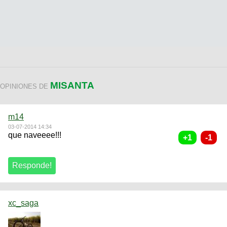
MISANTA
OPINIONES DE
m14
03-07-2014 14:34
que naveeee!!!
xc_saga