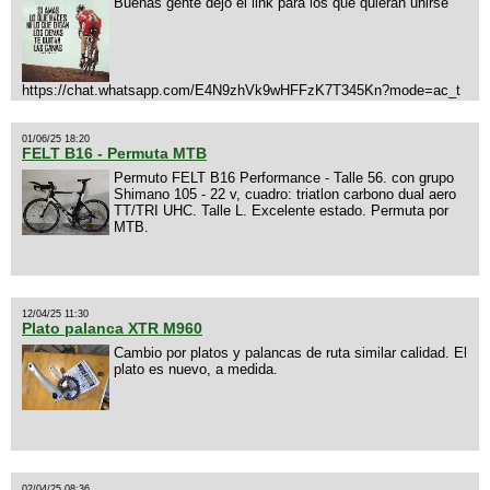
Buenas gente dejo el link para los que quieran unirse
https://chat.whatsapp.com/E4N9zhVk9wHFFzK7T345Kn?mode=ac_t
01/06/25 18:20
FELT B16 - Permuta MTB
Permuto FELT B16 Performance - Talle 56. con grupo
Shimano 105 - 22 v, cuadro: triatlon carbono dual aero
TT/TRI UHC. Talle L. Excelente estado. Permuta por
MTB.
12/04/25 11:30
Plato palanca XTR M960
Cambio por platos y palancas de ruta similar calidad. El
plato es nuevo, a medida.
02/04/25 08:36