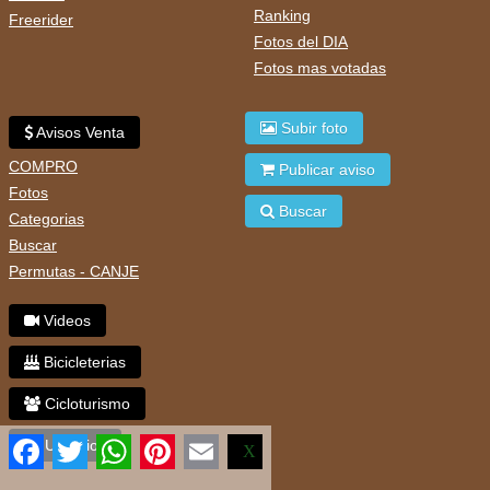
Ranking
Freerider
Fotos del DIA
Fotos mas votadas
Subir foto
Avisos Venta
COMPRO
Publicar aviso
Fotos
Buscar
Categorias
Buscar
Permutas - CANJE
Videos
Bicicleterias
Cicloturismo
Facebook
Twitter
WhatsApp
Pinterest
Email
Usuarios
X