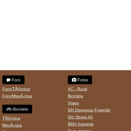
Foro
Fotos
Foro/TÃ©cnica
XC - Rural
Foro/MecÃ¡nica
Bicicleta
Viajes
Bicicleta
DH Descenso Freeride
Dirt Street 4X
TÃ©cnica
BMX freestyle
MecÃ¡nica