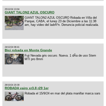
25/12/24 13:04
GIANT TALON2 AZUL OSCURO
GIANT TALON2 AZUL OSCURO Robada en Villa del
Parque, CABA, el lunes 23 de Diciembre a las 11:38
am, hay video del ladrÃ³n. Denuncia policial realizada.
24/12/24 08:41
Bici robada en Monte Grande
Fuji Nevada gris oscuro. Nueva. 1 dÃ­a de uso Stem
MTI pro 8mm
28/10/24 20:39
ROBADA vairo xr3.8 r29 1er
Robada el 15/9/24 en mar del plata manillar marca sars