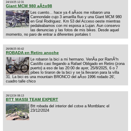
24/10/25 12:31
Giant MCM 980 aÃ±o98
Les cuento... hace ya 4 aÃ±os me robaron una
Cannondale cujo 3 amarilla fluo y una Giant MCM 980
en Gral Rodriguez. Km 53 del Acceso oeste mientras
pedaleabamos con mi esposa a Lujan. Aun conservo
las denuncias y las fotos de mis bikes. Desde aquel
momento, no paro de entrar a diferentes portales t
26/08/25 00:42
ROBADA en Retiro anoche
Le robaron la bici a mi hermano. VenÃ­a por RamÃ³n
Castillo casi llegando a Rafael Obligado en Retiro (zona
puerto) a eso de las 20:00 de ayer, 25/8/2025, 6 o 7
pibes lo tiraron de la bici y se la llevaron para la villa
31. La bici es una mountain BRONCO del aÃ±o 1996 rodado 26',
cuadro talle chico
26/12/24 08:13
BTT MASSI TEAM EXPERT
Btt robada del interior del cotxe a Montblanc el
23/12/2024