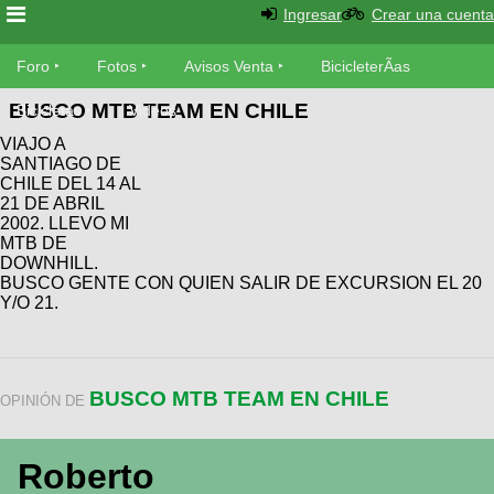
Ingresar
Crear una cuenta
Foro
Foro
Fotos
Avisos Venta
BicicleterÃ­as
BUSCO MTB TEAM EN CHILE
Foro
Bicicletas
Videos
Fotos
VIAJO A
TÃ©cnica
SANTIAGO DE
Avisos
CHILE DEL 14 AL
MecÃ¡nica
SUBÃ
Ventas
21 DE ABRIL
tu foto
2002. LLEVO MI
MTB DE
DOWNHILL.
BicicleterÃ­
Galeria
BUSCO GENTE CON QUIEN SALIR DE EXCURSION EL 20
SUBÃ
as
Y/O 21.
tu
XC
aviso
Bicicletas
Bicicletas
Buscar
Viajes
BUSCO MTB TEAM EN CHILE
Videos
OPINIÓN DE
Bicicletas
Ultimos
Descenso
Cicloturismo
Tandem
Fotos
Roberto
Dirt
Freerider