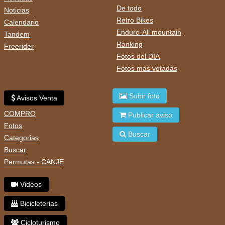
De todo
Noticias
Retro Bikes
Calendario
Enduro-All mountain
Tandem
Ranking
Freerider
Fotos del DIA
Fotos mas votadas
Subir foto
Avisos Venta
COMPRO
Publicar aviso
Fotos
Buscar
Categorias
Buscar
Permutas - CANJE
Videos
Bicicleterias
Cicloturismo