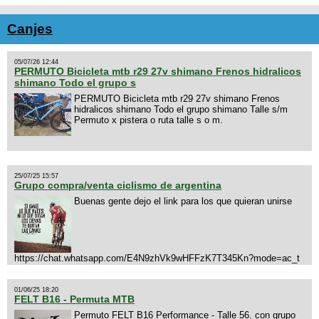
Canjes
05/07/26 12:44
PERMUTO Bicicleta mtb r29 27v shimano Frenos hidralicos
shimano Todo el grupo s
PERMUTO Bicicleta mtb r29 27v shimano Frenos
hidralicos shimano Todo el grupo shimano Talle s/m
Permuto x pistera o ruta talle s o m.
25/07/25 15:57
Grupo compra/venta ciclismo de argentina
Buenas gente dejo el link para los que quieran unirse
https://chat.whatsapp.com/E4N9zhVk9wHFFzK7T345Kn?mode=ac_t
01/06/25 18:20
FELT B16 - Permuta MTB
Permuto FELT B16 Performance - Talle 56. con grupo