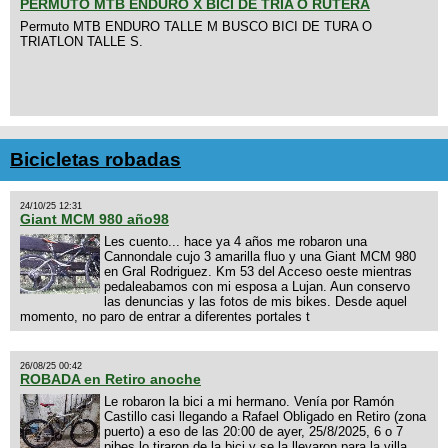
PERMUTO MTB ENDURO X BICI DE TRIA O RUTERA
Permuto MTB ENDURO TALLE M BUSCO BICI DE TURA O
TRIATLON TALLE S.
Bicicletas robadas
24/10/25 12:31
Giant MCM 980 año98
Les cuento... hace ya 4 años me robaron una
Cannondale cujo 3 amarilla fluo y una Giant MCM 980
en Gral Rodriguez. Km 53 del Acceso oeste mientras
pedaleabamos con mi esposa a Lujan. Aun conservo
las denuncias y las fotos de mis bikes. Desde aquel
momento, no paro de entrar a diferentes portales t
26/08/25 00:42
ROBADA en Retiro anoche
Le robaron la bici a mi hermano. Venía por Ramón
Castillo casi llegando a Rafael Obligado en Retiro (zona
puerto) a eso de las 20:00 de ayer, 25/8/2025, 6 o 7
pibes lo tiraron de la bici y se la llevaron para la villa