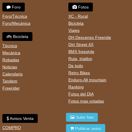
Foro
Fotos
Foro/Técnica
XC - Rural
Foro/Mecánica
Bicicleta
Viajes
Bicicleta
DH Descenso Freeride
Dirt Street 4X
Técnica
BMX freestyle
Mecánica
Ruta, triatlon
Robadas
De todo
Noticias
Retro Bikes
Calendario
Enduro-All mountain
Tandem
Ranking
Freerider
Fotos del DIA
Fotos mas votadas
Subir foto
Avisos Venta
COMPRO
Publicar aviso