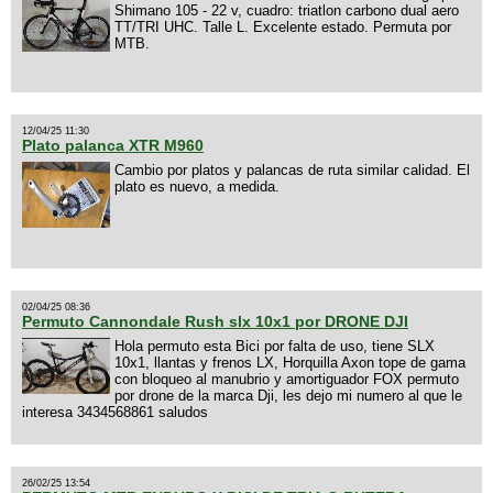
Shimano 105 - 22 v, cuadro: triatlon carbono dual aero
TT/TRI UHC. Talle L. Excelente estado. Permuta por
MTB.
12/04/25 11:30
Plato palanca XTR M960
Cambio por platos y palancas de ruta similar calidad. El
plato es nuevo, a medida.
02/04/25 08:36
Permuto Cannondale Rush slx 10x1 por DRONE DJI
Hola permuto esta Bici por falta de uso, tiene SLX
10x1, llantas y frenos LX, Horquilla Axon tope de gama
con bloqueo al manubrio y amortiguador FOX permuto
por drone de la marca Dji, les dejo mi numero al que le
interesa 3434568861 saludos
26/02/25 13:54