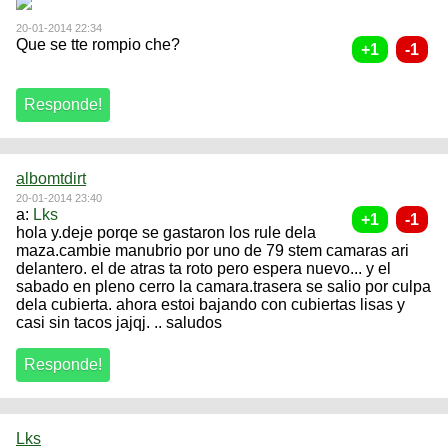
20-01-2014 22:34
Que se tte rompio che?
albomtdirt
20-01-2014 23:40
a:
Lks
hola y.deje porqe se gastaron los rule dela
maza.cambie manubrio por uno de 79 stem camaras ari
delantero. el de atras ta roto pero espera nuevo... y el
sabado en pleno cerro la camara.trasera se salio por culpa
dela cubierta. ahora estoi bajando con cubiertas lisas y
casi sin tacos jajqj. .. saludos
Lks