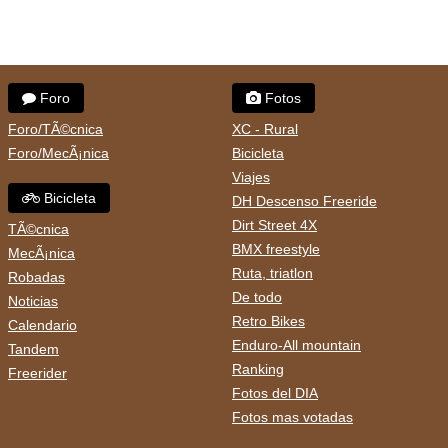
Foro
Fotos
Foro/TÃ©cnica
XC - Rural
Foro/MecÃ¡nica
Bicicleta
Viajes
Bicicleta
DH Descenso Freeride
Dirt Street 4X
TÃ©cnica
BMX freestyle
MecÃ¡nica
Ruta, triatlon
Robadas
De todo
Noticias
Retro Bikes
Calendario
Enduro-All mountain
Tandem
Ranking
Freerider
Fotos del DIA
Fotos mas votadas