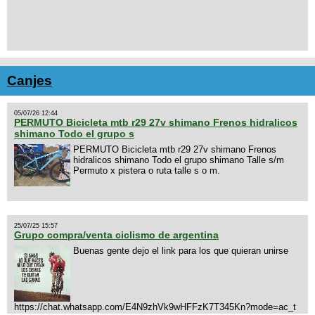
Canjes
05/07/26 12:44
PERMUTO Bicicleta mtb r29 27v shimano Frenos hidralicos
shimano Todo el grupo s
PERMUTO Bicicleta mtb r29 27v shimano Frenos
hidralicos shimano Todo el grupo shimano Talle s/m
Permuto x pistera o ruta talle s o m.
25/07/25 15:57
Grupo compra/venta ciclismo de argentina
Buenas gente dejo el link para los que quieran unirse
https://chat.whatsapp.com/E4N9zhVk9wHFFzK7T345Kn?mode=ac_t