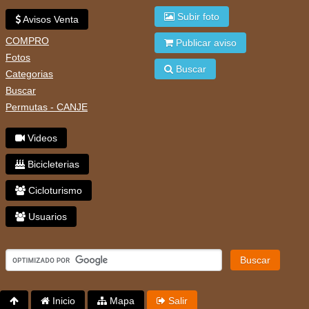
Subir foto
Avisos Venta
COMPRO
Publicar aviso
Fotos
Buscar
Categorias
Buscar
Permutas - CANJE
Videos
Bicicleterias
Cicloturismo
Usuarios
Buscar
Inicio
Mapa
Salir