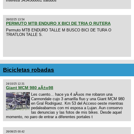
interesa 3434568861 saludos
26/02/25 13:54
PERMUTO MTB ENDURO X BICI DE TRIA O RUTERA
Permuto MTB ENDURO TALLE M BUSCO BICI DE TURA O
TRIATLON TALLE S.
Bicicletas robadas
24/10/25 12:31
Giant MCM 980 aÃ±o98
Les cuento... hace ya 4 aÃ±os me robaron una
Cannondale cujo 3 amarilla fluo y una Giant MCM 980
en Gral Rodriguez. Km 53 del Acceso oeste mientras
pedaleabamos con mi esposa a Lujan. Aun conservo
las denuncias y las fotos de mis bikes. Desde aquel
momento, no paro de entrar a diferentes portales t
26/08/25 00:42