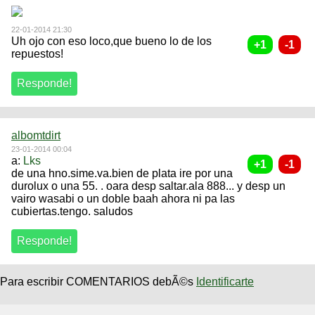
22-01-2014 21:30
Uh ojo con eso loco,que bueno lo de los
repuestos!
albomtdirt
23-01-2014 00:04
a:
Lks
de una hno.sime.va.bien de plata ire por una
durolux o una 55. . oara desp saltar.ala 888... y desp un
vairo wasabi o un doble baah ahora ni pa las
cubiertas.tengo. saludos
Para escribir COMENTARIOS debÃ©s
Identificarte