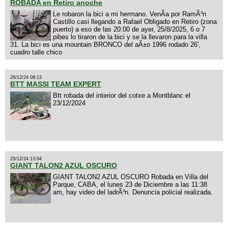
ROBADA en Retiro anoche
Le robaron la bici a mi hermano. VenÃ­a por RamÃ³n
Castillo casi llegando a Rafael Obligado en Retiro (zona
puerto) a eso de las 20:00 de ayer, 25/8/2025, 6 o 7
pibes lo tiraron de la bici y se la llevaron para la villa
31. La bici es una mountain BRONCO del aÃ±o 1996 rodado 26',
cuadro talle chico
26/12/24 08:13
BTT MASSI TEAM EXPERT
Btt robada del interior del cotxe a Montblanc el
23/12/2024
25/12/24 13:04
GIANT TALON2 AZUL OSCURO
GIANT TALON2 AZUL OSCURO Robada en Villa del
Parque, CABA, el lunes 23 de Diciembre a las 11:38
am, hay video del ladrÃ³n. Denuncia policial realizada.