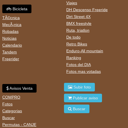
Viajes
Bicicleta
DH Descenso Freeride
Dirt Street 4X
TÃ©cnica
BMX freestyle
MecÃ¡nica
Ruta, triatlon
Robadas
De todo
Noticias
Retro Bikes
Calendario
Enduro-All mountain
Tandem
Ranking
Freerider
Fotos del DIA
Fotos mas votadas
Subir foto
Avisos Venta
COMPRO
Publicar aviso
Fotos
Buscar
Categorias
Buscar
Permutas - CANJE