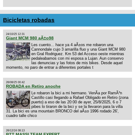
Bicicletas robadas
24/10/25 12:31
Giant MCM 980 aÃ±o98
Les cuento... hace ya 4 aÃ±os me robaron una
Cannondale cujo 3 amarilla fluo y una Giant MCM 980
en Gral Rodriguez. Km 53 del Acceso oeste mientras
pedaleabamos con mi esposa a Lujan. Aun conservo
las denuncias y las fotos de mis bikes. Desde aquel
momento, no paro de entrar a diferentes portales t
26/08/25 00:42
ROBADA en Retiro anoche
Le robaron la bici a mi hermano. VenÃ­a por RamÃ³n
Castillo casi llegando a Rafael Obligado en Retiro (zona
puerto) a eso de las 20:00 de ayer, 25/8/2025, 6 o 7
pibes lo tiraron de la bici y se la llevaron para la villa
31. La bici es una mountain BRONCO del aÃ±o 1996 rodado 26',
cuadro talle chico
26/12/24 08:13
BTT MASSI TEAM EXPERT