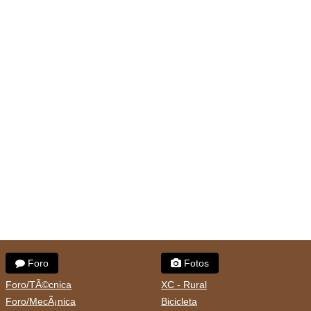
Foro
Fotos
Foro/TÃ©cnica
XC - Rural
Foro/MecÃ¡nica
Bicicleta