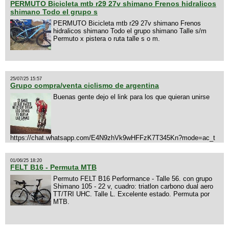
PERMUTO Bicicleta mtb r29 27v shimano Frenos hidralicos
shimano Todo el grupo s
PERMUTO Bicicleta mtb r29 27v shimano Frenos
hidralicos shimano Todo el grupo shimano Talle s/m
Permuto x pistera o ruta talle s o m.
25/07/25 15:57
Grupo compra/venta ciclismo de argentina
Buenas gente dejo el link para los que quieran unirse
https://chat.whatsapp.com/E4N9zhVk9wHFFzK7T345Kn?mode=ac_t
01/06/25 18:20
FELT B16 - Permuta MTB
Permuto FELT B16 Performance - Talle 56. con grupo
Shimano 105 - 22 v, cuadro: triatlon carbono dual aero
TT/TRI UHC. Talle L. Excelente estado. Permuta por
MTB.