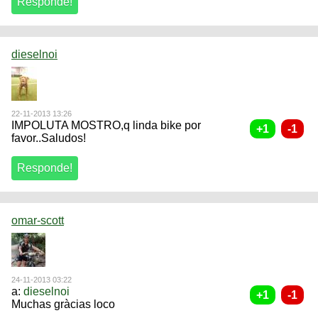
dieselnoi
22-11-2013 13:26
IMPOLUTA MOSTRO,q linda bike por
favor..Saludos!
omar-scott
24-11-2013 03:22
a:
dieselnoi
Muchas gràcias loco