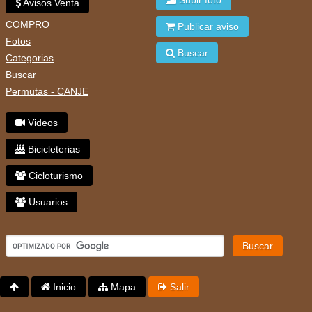
Avisos Venta
COMPRO
Publicar aviso
Fotos
Buscar
Categorias
Buscar
Permutas - CANJE
Videos
Bicicleterias
Cicloturismo
Usuarios
Buscar
Inicio
Mapa
Salir