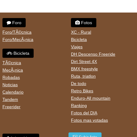
Foro
Fotos
Foro/TÃ©cnica
XC - Rural
Foro/MecÃ¡nica
Bicicleta
Viajes
Bicicleta
DH Descenso Freeride
Dirt Street 4X
TÃ©cnica
BMX freestyle
MecÃ¡nica
Ruta, triatlon
Robadas
De todo
Noticias
Retro Bikes
Calendario
Enduro-All mountain
Tandem
Ranking
Freerider
Fotos del DIA
Fotos mas votadas
Subir foto