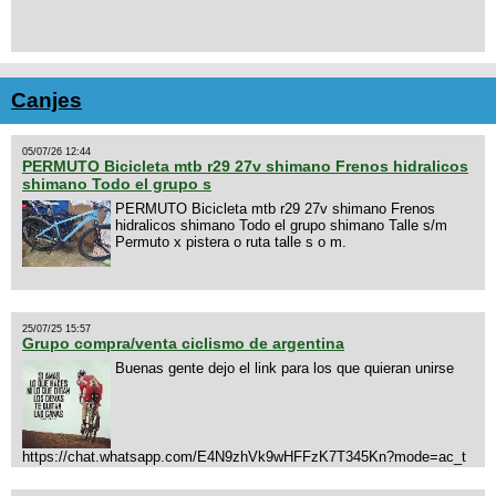
Canjes
05/07/26 12:44
PERMUTO Bicicleta mtb r29 27v shimano Frenos hidralicos
shimano Todo el grupo s
PERMUTO Bicicleta mtb r29 27v shimano Frenos
hidralicos shimano Todo el grupo shimano Talle s/m
Permuto x pistera o ruta talle s o m.
25/07/25 15:57
Grupo compra/venta ciclismo de argentina
Buenas gente dejo el link para los que quieran unirse
https://chat.whatsapp.com/E4N9zhVk9wHFFzK7T345Kn?mode=ac_t