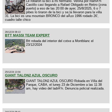
Le robaron la bici a mi hermano. VenÃ­a por RamÃ³n
Castillo casi llegando a Rafael Obligado en Retiro (zona
puerto) a eso de las 20:00 de ayer, 25/8/2025, 6 o 7
pibes lo tiraron de la bici y se la llevaron para la villa
31. La bici es una mountain BRONCO del aÃ±o 1996 rodado 26',
cuadro talle chico
26/12/24 08:13
BTT MASSI TEAM EXPERT
Btt robada del interior del cotxe a Montblanc el
23/12/2024
25/12/24 13:04
GIANT TALON2 AZUL OSCURO
GIANT TALON2 AZUL OSCURO Robada en Villa del
Parque, CABA, el lunes 23 de Diciembre a las 11:38
am, hay video del ladrÃ³n. Denuncia policial realizada.
24/12/24 08:41