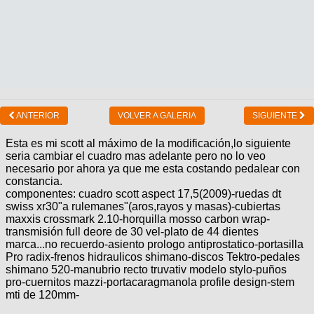
ANTERIOR
VOLVER A GALERIA
SIGUIENTE
Esta es mi scott al máximo de la modificación,lo siguiente
seria cambiar el cuadro mas adelante pero no lo veo
necesario por ahora ya que me esta costando pedalear con
constancia.
componentes: cuadro scott aspect 17,5(2009)-ruedas dt
swiss xr30"a rulemanes"(aros,rayos y masas)-cubiertas
maxxis crossmark 2.10-horquilla mosso carbon wrap-
transmisión full deore de 30 vel-plato de 44 dientes
marca...no recuerdo-asiento prologo antiprostatico-portasilla
Pro radix-frenos hidraulicos shimano-discos Tektro-pedales
shimano 520-manubrio recto truvativ modelo stylo-puños
pro-cuernitos mazzi-portacaragmanola profile design-stem
mti de 120mm-