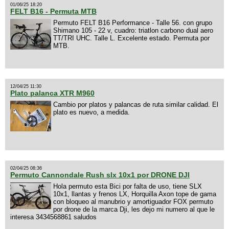
01/06/25 18:20
FELT B16 - Permuta MTB
Permuto FELT B16 Performance - Talle 56. con grupo
Shimano 105 - 22 v, cuadro: triatlon carbono dual aero
TT/TRI UHC. Talle L. Excelente estado. Permuta por
MTB.
12/04/25 11:30
Plato palanca XTR M960
Cambio por platos y palancas de ruta similar calidad. El
plato es nuevo, a medida.
02/04/25 08:36
Permuto Cannondale Rush slx 10x1 por DRONE DJI
Hola permuto esta Bici por falta de uso, tiene SLX
10x1, llantas y frenos LX, Horquilla Axon tope de gama
con bloqueo al manubrio y amortiguador FOX permuto
por drone de la marca Dji, les dejo mi numero al que le
interesa 3434568861 saludos