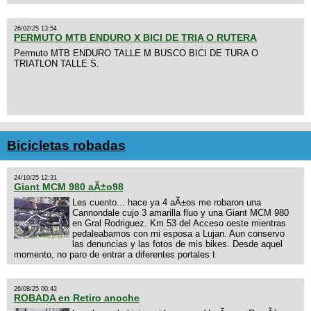
26/02/25 13:54
PERMUTO MTB ENDURO X BICI DE TRIA O RUTERA
Permuto MTB ENDURO TALLE M BUSCO BICI DE TURA O
TRIATLON TALLE S.
Bicicletas robadas
24/10/25 12:31
Giant MCM 980 aÃ±o98
Les cuento... hace ya 4 aÃ±os me robaron una
Cannondale cujo 3 amarilla fluo y una Giant MCM 980
en Gral Rodriguez. Km 53 del Acceso oeste mientras
pedaleabamos con mi esposa a Lujan. Aun conservo
las denuncias y las fotos de mis bikes. Desde aquel
momento, no paro de entrar a diferentes portales t
26/08/25 00:42
ROBADA en Retiro anoche