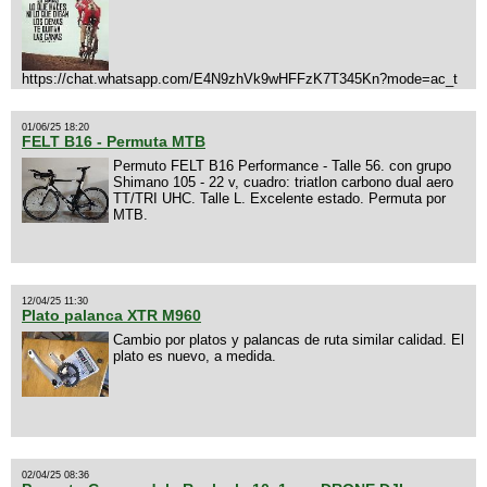
https://chat.whatsapp.com/E4N9zhVk9wHFFzK7T345Kn?mode=ac_t
01/06/25 18:20
FELT B16 - Permuta MTB
Permuto FELT B16 Performance - Talle 56. con grupo
Shimano 105 - 22 v, cuadro: triatlon carbono dual aero
TT/TRI UHC. Talle L. Excelente estado. Permuta por
MTB.
12/04/25 11:30
Plato palanca XTR M960
Cambio por platos y palancas de ruta similar calidad. El
plato es nuevo, a medida.
02/04/25 08:36