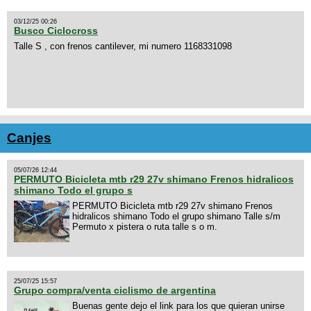
03/12/25 00:26
Busco Ciclocross
Talle S , con frenos cantilever, mi numero 1168331098
Canjes
05/07/26 12:44
PERMUTO Bicicleta mtb r29 27v shimano Frenos hidralicos
shimano Todo el grupo s
PERMUTO Bicicleta mtb r29 27v shimano Frenos
hidralicos shimano Todo el grupo shimano Talle s/m
Permuto x pistera o ruta talle s o m.
25/07/25 15:57
Grupo compra/venta ciclismo de argentina
Buenas gente dejo el link para los que quieran unirse