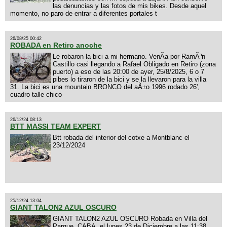
las denuncias y las fotos de mis bikes. Desde aquel
momento, no paro de entrar a diferentes portales t
26/08/25 00:42
ROBADA en Retiro anoche
Le robaron la bici a mi hermano. VenÃ­a por RamÃ³n
Castillo casi llegando a Rafael Obligado en Retiro (zona
puerto) a eso de las 20:00 de ayer, 25/8/2025, 6 o 7
pibes lo tiraron de la bici y se la llevaron para la villa
31. La bici es una mountain BRONCO del aÃ±o 1996 rodado 26',
cuadro talle chico
26/12/24 08:13
BTT MASSI TEAM EXPERT
Btt robada del interior del cotxe a Montblanc el
23/12/2024
25/12/24 13:04
GIANT TALON2 AZUL OSCURO
GIANT TALON2 AZUL OSCURO Robada en Villa del
Parque, CABA, el lunes 23 de Diciembre a las 11:38