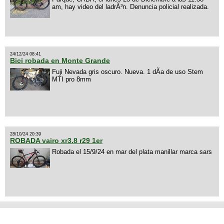
am, hay video del ladrÃ³n. Denuncia policial realizada.
24/12/24 08:41
Bici robada en Monte Grande
Fuji Nevada gris oscuro. Nueva. 1 dÃ­a de uso Stem
MTI pro 8mm
28/10/24 20:39
ROBADA vairo xr3.8 r29 1er
Robada el 15/9/24 en mar del plata manillar marca sars