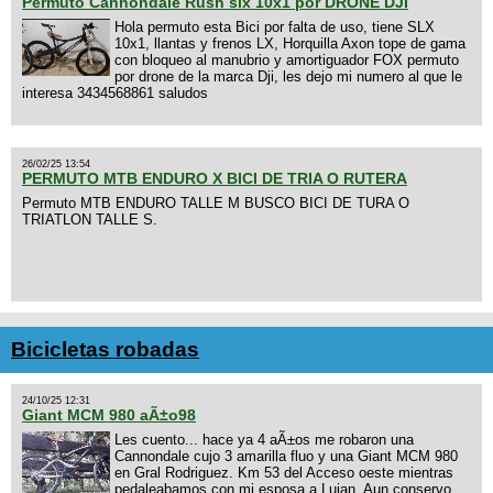
Permuto Cannondale Rush slx 10x1 por DRONE DJI
Hola permuto esta Bici por falta de uso, tiene SLX
10x1, llantas y frenos LX, Horquilla Axon tope de gama
con bloqueo al manubrio y amortiguador FOX permuto
por drone de la marca Dji, les dejo mi numero al que le
interesa 3434568861 saludos
26/02/25 13:54
PERMUTO MTB ENDURO X BICI DE TRIA O RUTERA
Permuto MTB ENDURO TALLE M BUSCO BICI DE TURA O
TRIATLON TALLE S.
Bicicletas robadas
24/10/25 12:31
Giant MCM 980 aÃ±o98
Les cuento... hace ya 4 aÃ±os me robaron una
Cannondale cujo 3 amarilla fluo y una Giant MCM 980
en Gral Rodriguez. Km 53 del Acceso oeste mientras
pedaleabamos con mi esposa a Lujan. Aun conservo