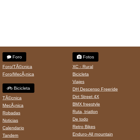
Foro
Fotos
Foro/TÃ©cnica
XC - Rural
Foro/MecÃ¡nica
Bicicleta
Viajes
Bicicleta
DH Descenso Freeride
Dirt Street 4X
TÃ©cnica
BMX freestyle
MecÃ¡nica
Ruta, triatlon
Robadas
De todo
Noticias
Retro Bikes
Calendario
Enduro-All mountain
Tandem