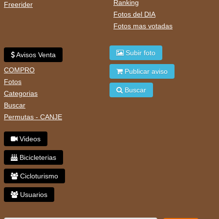
Ranking
Freerider
Fotos del DIA
Fotos mas votadas
Subir foto
Avisos Venta
COMPRO
Publicar aviso
Fotos
Buscar
Categorias
Buscar
Permutas - CANJE
Videos
Bicicleterias
Cicloturismo
Usuarios