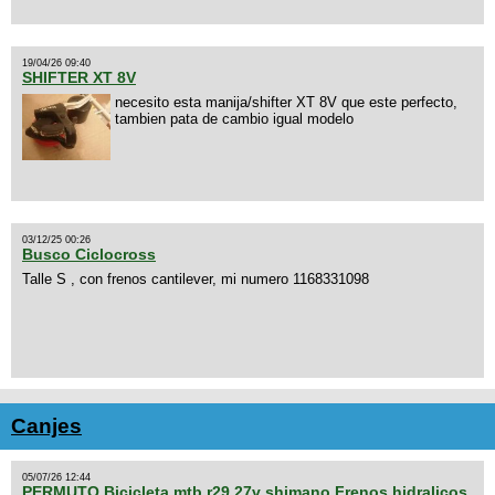
19/04/26 09:40
SHIFTER XT 8V
necesito esta manija/shifter XT 8V que este perfecto,
tambien pata de cambio igual modelo
03/12/25 00:26
Busco Ciclocross
Talle S , con frenos cantilever, mi numero 1168331098
Canjes
05/07/26 12:44
PERMUTO Bicicleta mtb r29 27v shimano Frenos hidralicos