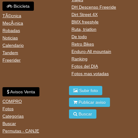
Bicicleta
DH Descenso Freeride
Dirt Street 4X
TÃ©cnica
BMX freestyle
MecÃ¡nica
Ruta, triatlon
Robadas
De todo
Noticias
Retro Bikes
Calendario
Enduro-All mountain
Tandem
Ranking
Freerider
Fotos del DIA
Fotos mas votadas
Subir foto
Avisos Venta
COMPRO
Publicar aviso
Fotos
Buscar
Categorias
Buscar
Permutas - CANJE