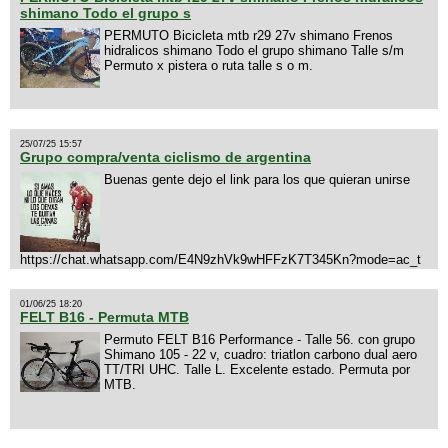
shimano Todo el grupo s
PERMUTO Bicicleta mtb r29 27v shimano Frenos
hidralicos shimano Todo el grupo shimano Talle s/m
Permuto x pistera o ruta talle s o m.
25/07/25 15:57
Grupo compra/venta ciclismo de argentina
Buenas gente dejo el link para los que quieran unirse
https://chat.whatsapp.com/E4N9zhVk9wHFFzK7T345Kn?mode=ac_t
01/06/25 18:20
FELT B16 - Permuta MTB
Permuto FELT B16 Performance - Talle 56. con grupo
Shimano 105 - 22 v, cuadro: triatlon carbono dual aero
TT/TRI UHC. Talle L. Excelente estado. Permuta por
MTB.