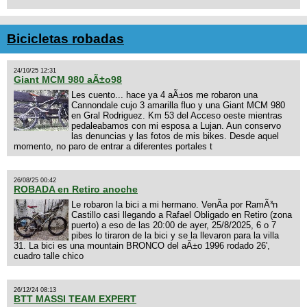
Bicicletas robadas
24/10/25 12:31
Giant MCM 980 aÃ±o98
Les cuento... hace ya 4 aÃ±os me robaron una
Cannondale cujo 3 amarilla fluo y una Giant MCM 980
en Gral Rodriguez. Km 53 del Acceso oeste mientras
pedaleabamos con mi esposa a Lujan. Aun conservo
las denuncias y las fotos de mis bikes. Desde aquel
momento, no paro de entrar a diferentes portales t
26/08/25 00:42
ROBADA en Retiro anoche
Le robaron la bici a mi hermano. VenÃ­a por RamÃ³n
Castillo casi llegando a Rafael Obligado en Retiro (zona
puerto) a eso de las 20:00 de ayer, 25/8/2025, 6 o 7
pibes lo tiraron de la bici y se la llevaron para la villa
31. La bici es una mountain BRONCO del aÃ±o 1996 rodado 26',
cuadro talle chico
26/12/24 08:13
BTT MASSI TEAM EXPERT