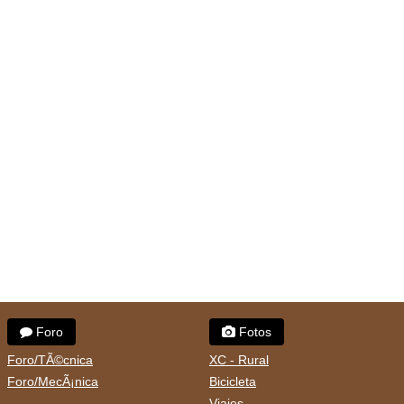
Foro
Fotos
Foro/TÃ©cnica
XC - Rural
Foro/MecÃ¡nica
Bicicleta
Viajes