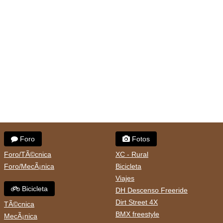
Foro
Fotos
Foro/TÃ©cnica
XC - Rural
Foro/MecÃ¡nica
Bicicleta
Viajes
Bicicleta
DH Descenso Freeride
Dirt Street 4X
TÃ©cnica
BMX freestyle
MecÃ¡nica