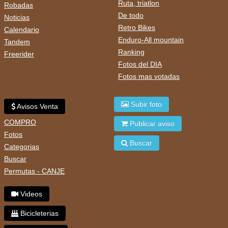
Ruta, triatlon
Robadas
De todo
Noticias
Retro Bikes
Calendario
Enduro-All mountain
Tandem
Ranking
Freerider
Fotos del DIA
Fotos mas votadas
Subir foto
Avisos Venta
COMPRO
Publicar aviso
Fotos
Buscar
Categorias
Buscar
Permutas - CANJE
Videos
Bicicleterias