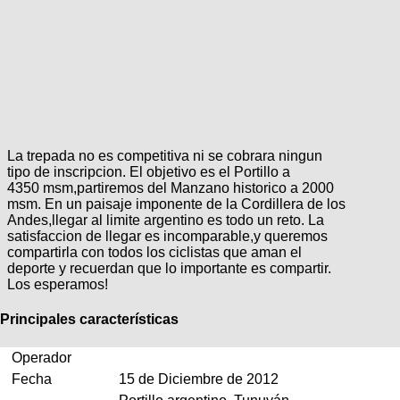
Categorias
BMX
Salidas
Usuarios
TÃ©cnica
COMPRO
Ruta,
Operadores
triatlon
de
MecÃ¡nica
Ãšltimos
CANJE
cicloturismo
De
Robadas
Buscar
Mi
todo
Relatos
ReputaciÃ³n
Noticias
de
Mis
Retro
viajes
Amigos
Mis
Calendario
La trepada no es competitiva ni se cobrara ningun
Compras
Enduro
Foro
Actividad
tipo de inscripcion. El objetivo es el Portillo a
de
de
4350 msm,partiremos del Manzano historico a 2000
Mis
viajes
Amigos
msm. En un paisaje imponente de la Cordillera de los
Ventas
Ranking
Andes,llegar al limite argentino es todo un reto. La
satisfaccion de llegar es incomparable,y queremos
compartirla con todos los ciclistas que aman el
Fotos
deporte y recuerdan que lo importante es compartir.
del
Los esperamos!
DÃA
Principales características
Fotos
Operador
mas
votadas
Fecha
15 de Diciembre de 2012