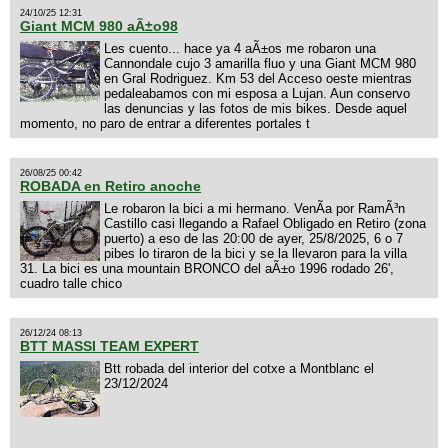
24/10/25 12:31
Giant MCM 980 aÃ±o98
Les cuento... hace ya 4 aÃ±os me robaron una
Cannondale cujo 3 amarilla fluo y una Giant MCM 980
en Gral Rodriguez. Km 53 del Acceso oeste mientras
pedaleabamos con mi esposa a Lujan. Aun conservo
las denuncias y las fotos de mis bikes. Desde aquel
momento, no paro de entrar a diferentes portales t
26/08/25 00:42
ROBADA en Retiro anoche
Le robaron la bici a mi hermano. VenÃ­a por RamÃ³n
Castillo casi llegando a Rafael Obligado en Retiro (zona
puerto) a eso de las 20:00 de ayer, 25/8/2025, 6 o 7
pibes lo tiraron de la bici y se la llevaron para la villa
31. La bici es una mountain BRONCO del aÃ±o 1996 rodado 26',
cuadro talle chico
26/12/24 08:13
BTT MASSI TEAM EXPERT
Btt robada del interior del cotxe a Montblanc el
23/12/2024