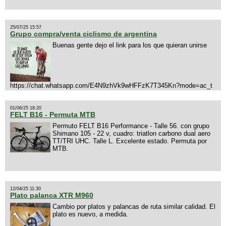
25/07/25 15:57
Grupo compra/venta ciclismo de argentina
Buenas gente dejo el link para los que quieran unirse
https://chat.whatsapp.com/E4N9zhVk9wHFFzK7T345Kn?mode=ac_t
01/06/25 18:20
FELT B16 - Permuta MTB
Permuto FELT B16 Performance - Talle 56. con grupo
Shimano 105 - 22 v, cuadro: triatlon carbono dual aero
TT/TRI UHC. Talle L. Excelente estado. Permuta por
MTB.
12/04/25 11:30
Plato palanca XTR M960
Cambio por platos y palancas de ruta similar calidad. El
plato es nuevo, a medida.