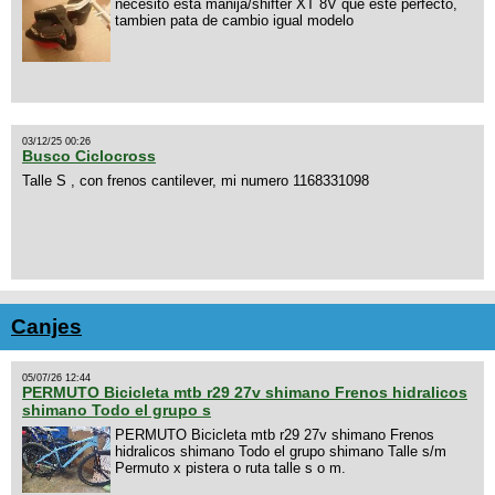
necesito esta manija/shifter XT 8V que este perfecto,
tambien pata de cambio igual modelo
03/12/25 00:26
Busco Ciclocross
Talle S , con frenos cantilever, mi numero 1168331098
Canjes
05/07/26 12:44
PERMUTO Bicicleta mtb r29 27v shimano Frenos hidralicos
shimano Todo el grupo s
PERMUTO Bicicleta mtb r29 27v shimano Frenos
hidralicos shimano Todo el grupo shimano Talle s/m
Permuto x pistera o ruta talle s o m.