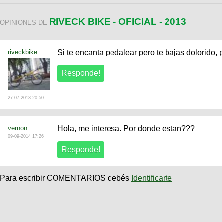
RIVECK BIKE - OFICIAL - 2013
OPINIONES DE
riveckbike
Si te encanta pedalear pero te bajas dolorido, 
27-07-2013 20:50
vernon
Hola, me interesa. Por donde estan???
09-09-2014 17:26
Para escribir COMENTARIOS debés
Identificarte