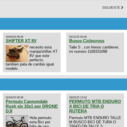
SIGUIENTE
19/04/26 09:40
03/12/25 00:26
SHIFTER XT 8V
Busco Ciclocross
necesito esta
Talle S , con frenos cantilever,
manija/shifter XT
mi numero 1168331098
8V que este
perfecto,
tambien pata de cambio igual
modelo
02/04/25 08:36
26/02/25 13:54
Permuto Cannondale
PERMUTO MTB ENDURO
Rush slx 10x1 por DRONE
X BICI DE TRIA O
DJI
RUTERA
Hola permuto
Permuto MTB ENDURO TALLE
esta Bici por
M BUSCO BICI DE TURA O
falta de uso,
TRIATLON TALLE S.