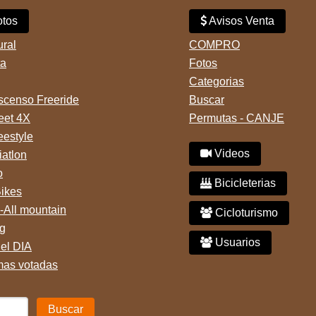
tos
Avisos Venta
ural
COMPRO
ta
Fotos
Categorias
censo Freeride
Buscar
reet 4X
Permutas - CANJE
eestyle
Videos
iatlon
o
Bicicleterias
Bikes
-All mountain
Cicloturismo
g
Usuarios
del DIA
mas votadas
Buscar