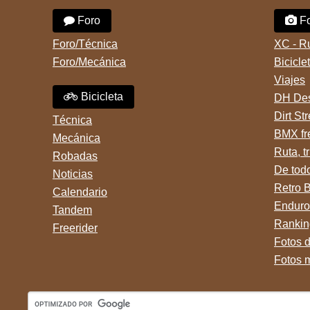
Foro
Fo
Foro/Técnica
XC - R
Foro/Mecánica
Bicicle
Viajes
Bicicleta
DH Des
Dirt St
Técnica
BMX fr
Mecánica
Ruta, tr
Robadas
De tod
Noticias
Retro 
Calendario
Enduro
Tandem
Rankin
Freerider
Fotos 
Fotos 