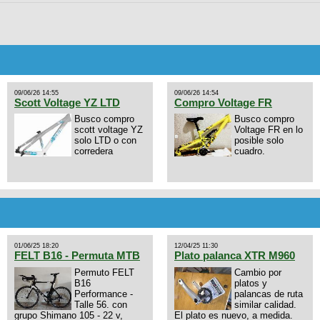
09/06/26 14:55
09/06/26 14:54
Scott Voltage YZ LTD
Compro Voltage FR
Busco compro
Busco compro
scott voltage YZ
Voltage FR en lo
solo LTD o con
posible solo
corredera
cuadro.
01/06/25 18:20
12/04/25 11:30
FELT B16 - Permuta MTB
Plato palanca XTR M960
Permuto FELT
Cambio por
B16
platos y
Performance -
palancas de ruta
Talle 56. con
similar calidad.
grupo Shimano 105 - 22 v,
El plato es nuevo, a medida.