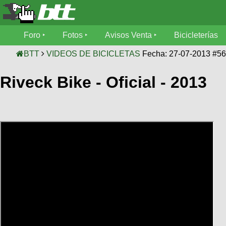
Foro
Foro
Fotos
Avisos Venta
Bicicleterías
Foro
Fotos
BTT
VIDEOS DE BICICLETAS
Fecha: 27-07-2013 #5
Técnica
Riveck Bike - Oficial - 2013
Avisos
Mecánica
SUBÍ
Ventas
tu
foto
Bicicleterías
SUBÍ
Galeria
tu
Bicicletas
aviso
XC
Bicicletas
Videos
Buscar
Bicicletas
Viajes
Ultimos
Cicloturismo
Tandem
Descenso
Fotos
Freerider
Dirt
Salidas
Usuarios
Categorias