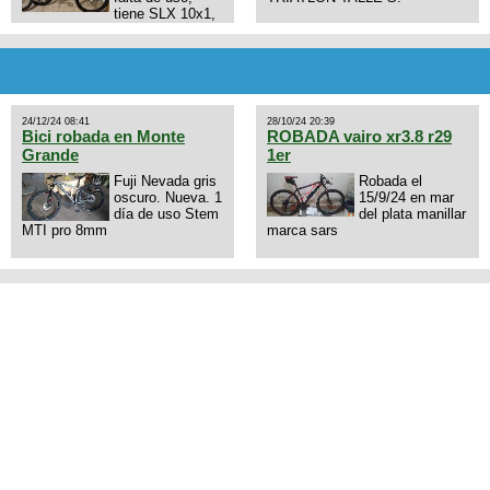
tiene SLX 10x1,
llantas y frenos LX, Horquilla
Axon tope de gama con
bloqueo al manubrio y
amortiguador FOX permuto por
drone de la marca Dji, les dejo
mi numero al que le interesa
24/12/24 08:41
28/10/24 20:39
3434568861 saludos
Bici robada en Monte
ROBADA vairo xr3.8 r29
Grande
1er
Fuji Nevada gris
Robada el
oscuro. Nueva. 1
15/9/24 en mar
día de uso Stem
del plata manillar
MTI pro 8mm
marca sars