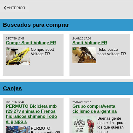
ANTERIOR
Buscados para comprar
24/07/26 17:07
24/07/26 17:06
Compr Scott Voltage FR
Scott Voltage FR
Compro scott
Hola, busco
Voltage FR
scott voltage FR
Canjes
05/07/26 12:44
25/07/25 15:57
PERMUTO Bicicleta mtb
Grupo compra/venta
r29 27v shimano Frenos
ciclismo de argentina
hidralicos shimano Todo
Buenas gente
el grupo s
dejo el link para
los que quieran
PERMUTO
unirse
Bicicleta mtb r29