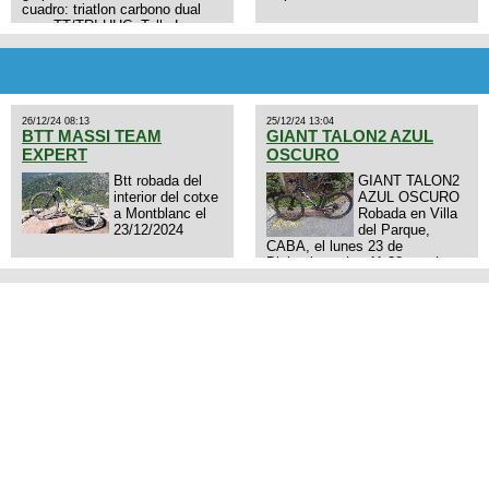
cuadro: triatlon carbono dual
aero TT/TRI UHC. Talle L.
9zhVk9wHFFzK7T345Kn?
Excelente estado. Permuta por
MTB.
26/12/24 08:13
25/12/24 13:04
BTT MASSI TEAM
GIANT TALON2 AZUL
EXPERT
OSCURO
Btt robada del
GIANT TALON2
interior del cotxe
AZUL OSCURO
a Montblanc el
Robada en Villa
23/12/2024
del Parque,
CABA, el lunes 23 de
Diciembre a las 11:38 am, hay
video del ladrón. Denuncia
policial realizada.