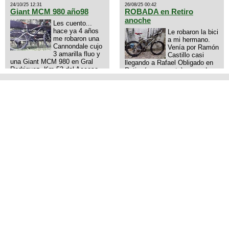
24/10/25 12:31
26/08/25 00:42
Giant MCM 980 año98
ROBADA en Retiro
anoche
Les cuento...
hace ya 4 años
Le robaron la bici
me robaron una
a mi hermano.
Cannondale cujo
Venía por Ramón
3 amarilla fluo y
Castillo casi
una Giant MCM 980 en Gral
llegando a Rafael Obligado en
Rodriguez. Km 53 del Acceso
Retiro (zona puerto) a eso de
oeste mientras pedaleabamos
las 20:00 de ayer, 25/8/2025, 6
con mi esposa a Lujan. Aun
o 7 pibes lo tiraron de la bici y
conservo las denuncias y las
se la llevaron para la villa 31.
fotos de mis bikes. Desde
La bici es una mountain
aquel momento, no paro de
BRONCO del año 1996 rodado
entrar a diferentes portales t
26', cuadro talle chico