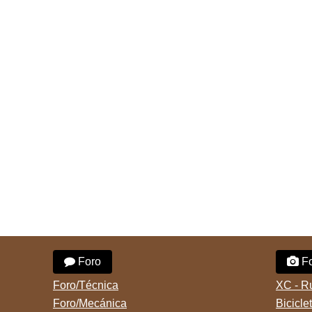
Foro
Fo
Foro/Técnica
XC - R
Foro/Mecánica
Bicicle