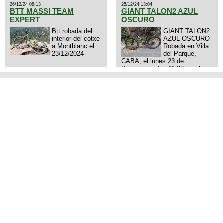
26/12/24 08:13
25/12/24 13:04
BTT MASSI TEAM
GIANT TALON2 AZUL
EXPERT
OSCURO
Btt robada del
GIANT TALON2
interior del cotxe
AZUL OSCURO
a Montblanc el
Robada en Villa
23/12/2024
del Parque,
CABA, el lunes 23 de
Diciembre a las 11:38 am, hay
video del ladrón. Denuncia
policial realizada.