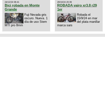
mi numero al que le interesa
24/12/24 08:41
28/10/24 20:39
3434568861 saludos
Bici robada en Monte
ROBADA vairo xr3.8 r29
Grande
1er
Fuji Nevada gris
Robada el
oscuro. Nueva. 1
15/9/24 en mar
día de uso Stem
del plata manillar
MTI pro 8mm
marca sars