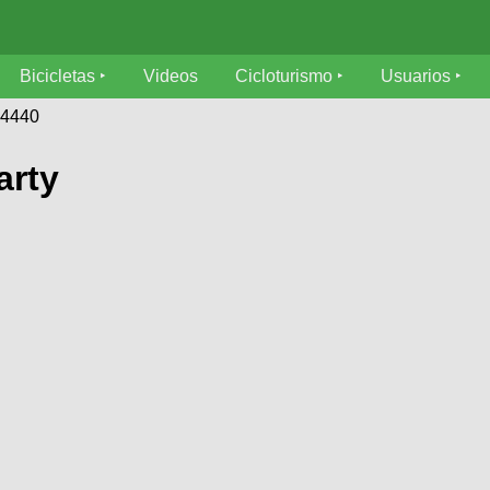
Bicicletas
Videos
Cicloturismo
Usuarios
54440
arty