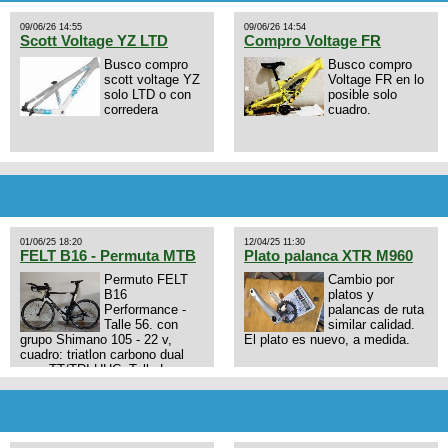
09/06/26 14:55
09/06/26 14:54
Scott Voltage YZ LTD
Compro Voltage FR
Busco compro
Busco compro
scott voltage YZ
Voltage FR en lo
solo LTD o con
posible solo
corredera
cuadro.
01/06/25 18:20
12/04/25 11:30
FELT B16 - Permuta MTB
Plato palanca XTR M960
Permuto FELT
Cambio por
B16
platos y
Performance -
palancas de ruta
Talle 56. con
similar calidad.
grupo Shimano 105 - 22 v,
El plato es nuevo, a medida.
cuadro: triatlon carbono dual
aero TT/TRI UHC. Talle L.
9zhVk9wHFFzK7T345Kn?
Excelente estado. Permuta por
MTB.