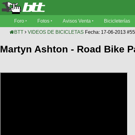
Foro
Foro
Fotos
Avisos Venta
Bicicleterías
Foro
Fotos
BTT
VIDEOS DE BICICLETAS
Fecha: 17-06-2013 #5
Técnica
Martyn Ashton - Road Bike P
Avisos
Mecánica
SUBÍ
Ventas
tu
foto
Bicicleterías
SUBÍ
Galeria
tu
Bicicletas
aviso
XC
Bicicletas
Videos
Buscar
Bicicletas
Viajes
Ultimos
Cicloturismo
Tandem
Descenso
Fotos
Freerider
Dirt
Salidas
Usuarios
Categorias