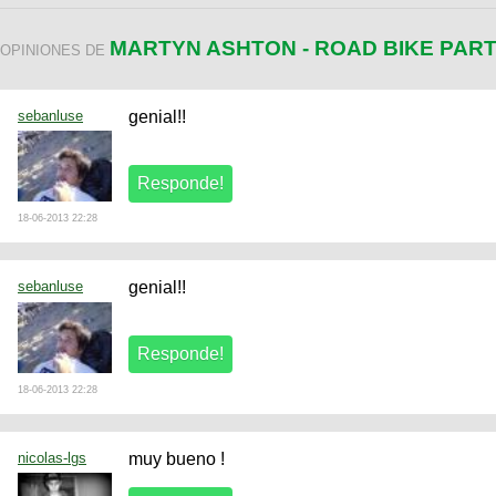
MARTYN ASHTON - ROAD BIKE PAR
OPINIONES DE
sebanluse
genial!!
18-06-2013 22:28
sebanluse
genial!!
18-06-2013 22:28
nicolas-lgs
muy bueno !