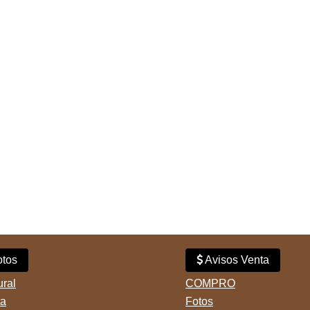
tos
Avisos Venta
ural
COMPRO
ta
Fotos