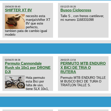
19/04/26 09:40
03/12/25 00:26
SHIFTER XT 8V
Busco Ciclocross
necesito esta
Talle S , con frenos cantilever,
manija/shifter XT
mi numero 1168331098
8V que este
perfecto,
tambien pata de cambio igual
modelo
02/04/25 08:36
26/02/25 13:54
Permuto Cannondale
PERMUTO MTB ENDURO
Rush slx 10x1 por DRONE
X BICI DE TRIA O
DJI
RUTERA
Hola permuto
Permuto MTB ENDURO TALLE
esta Bici por
M BUSCO BICI DE TURA O
falta de uso,
TRIATLON TALLE S.
tiene SLX 10x1,
llantas y frenos LX, Horquilla
Axon tope de gama con
bloqueo al manubrio y
amortiguador FOX permuto por
drone de la marca Dji, les dejo