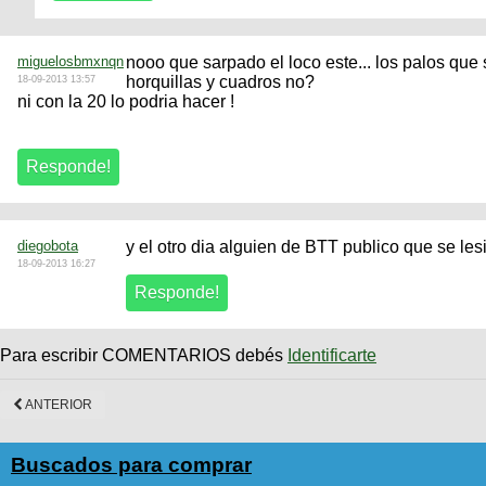
miguelosbmxnqn
nooo que sarpado el loco este... los palos qu
horquillas y cuadros no?
18-09-2013 13:57
ni con la 20 lo podria hacer !
diegobota
y el otro dia alguien de BTT publico que se le
18-09-2013 16:27
Para escribir COMENTARIOS debés
Identificarte
ANTERIOR
Buscados para comprar