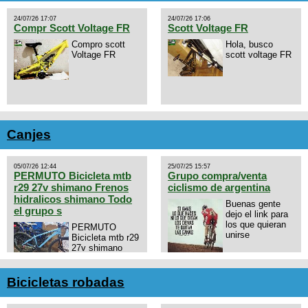
24/07/26 17:07
24/07/26 17:06
Compr Scott Voltage FR
Scott Voltage FR
Compro scott
Hola, busco
Voltage FR
scott voltage FR
Canjes
05/07/26 12:44
25/07/25 15:57
PERMUTO Bicicleta mtb
Grupo compra/venta
r29 27v shimano Frenos
ciclismo de argentina
hidralicos shimano Todo
Buenas gente
el grupo s
dejo el link para
los que quieran
PERMUTO
unirse
Bicicleta mtb r29
27v shimano
Frenos hidralicos
https://chat.whatsapp.com/E4N
shimano Todo el grupo shimano
mode=ac_t
Talle s/m Permuto x pistera o
Bicicletas robadas
ruta talle s o m.