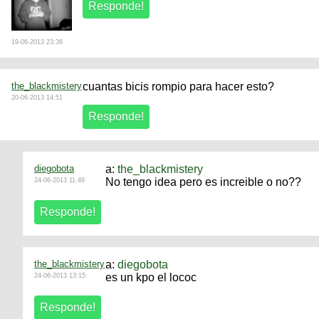
19-06-2013 23:36
the_blackmistery
cuantas bicis rompio para hacer esto?
20-06-2013 14:51
diegobota
a:
the_blackmistery
No tengo idea pero es increible o no??
24-06-2013 11:48
the_blackmistery
a:
diegobota
es un kpo el lococ
24-06-2013 13:15