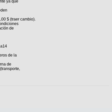
ente ya que
l
eden
,00 $ (traer cambio).
condiciones
ación de
ia14
ros de la
erna de
(transporte,