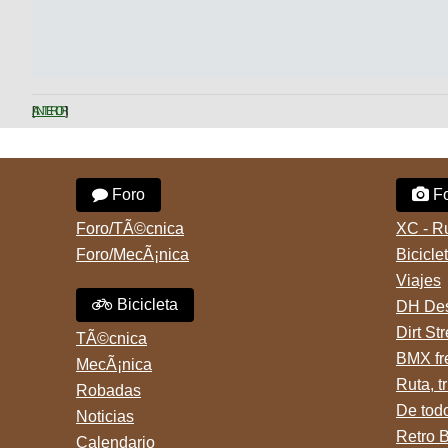
ANTERIOR
Foro
Fo
Foro/TÃ©cnica
XC - R
Foro/MecÃ¡nica
Bicicle
Viajes
Bicicleta
DH Des
Dirt St
TÃ©cnica
BMX fr
MecÃ¡nica
Ruta, tr
Robadas
De tod
Noticias
Retro 
Calendario