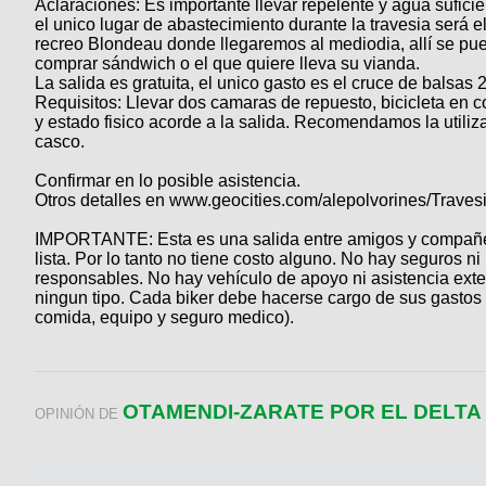
Aclaraciones: Es importante llevar repelente y agua sufici
Categorias
BMX
Salidas
Usuarios
el unico lugar de abastecimiento durante la travesia será e
TÃ©cnica
COMPRO
recreo Blondeau donde llegaremos al mediodia, allí se pu
Ruta,
Operadores
comprar sándwich o el que quiere lleva su vianda.
triatlon
de
MecÃ¡nica
Ãšltimos
CANJE
La salida es gratuita, el unico gasto es el cruce de balsas 2
cicloturismo
Requisitos: Llevar dos camaras de repuesto, bicicleta en 
De
Robadas
Buscar
Mi
y estado fisico acorde a la salida. Recomendamos la utiliz
todo
Relatos
ReputaciÃ³n
casco.
Noticias
de
Mis
Retro
viajes
Amigos
Mis
Confirmar en lo posible asistencia.
Calendario
Compras
Enduro
Otros detalles en www.geocities.com/alepolvorines/Traves
Foro
Actividad
de
de
Mis
IMPORTANTE: Esta es una salida entre amigos y compañe
viajes
Amigos
Ventas
Ranking
lista. Por lo tanto no tiene costo alguno. No hay seguros ni
responsables. No hay vehículo de apoyo ni asistencia ext
ningun tipo. Cada biker debe hacerse cargo de sus gastos 
Fotos
comida, equipo y seguro medico).
del
DÃA
OTAMENDI-ZARATE POR EL DELTA
OPINIÓN DE
Fotos
mas
votadas