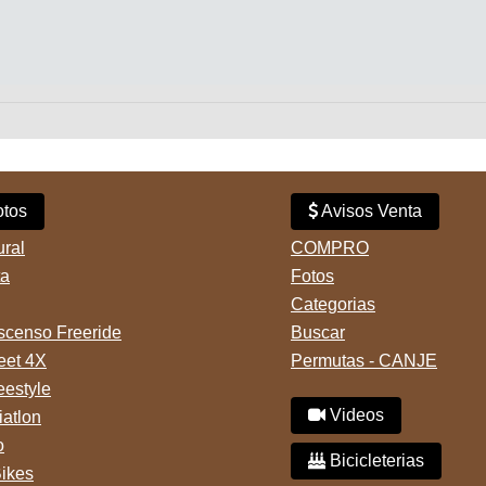
tos
Avisos Venta
ural
COMPRO
ta
Fotos
Categorias
censo Freeride
Buscar
reet 4X
Permutas - CANJE
eestyle
Videos
iatlon
o
Bicicleterias
Bikes