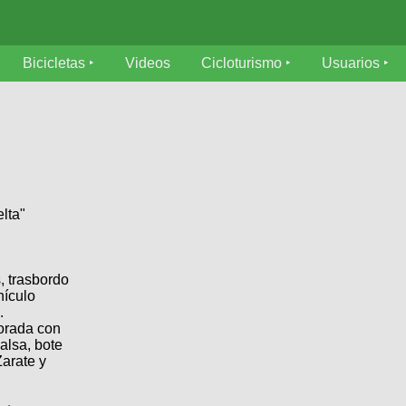
Bicicletas
Videos
Cicloturismo
Usuarios
lta"
s, trasbordo
hículo
.
orada con
alsa, bote
arate y