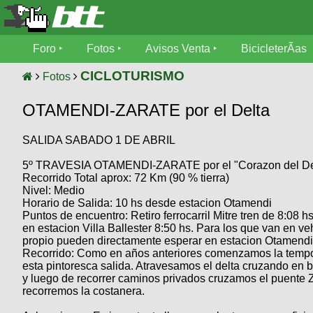
Foro
Foro
Fotos
Avisos Venta
BicicleterÃ­as
Foro
Fotos
CICLOTURISMO
Fotos
TÃ©cnica
OTAMENDI-ZARATE por el Delta
Avisos
MecÃ¡nica
SUBÃ
Ventas
SALIDA SABADO 1 DE ABRIL
tu foto
5º TRAVESIA OTAMENDI-ZARATE por el "Corazon del De
BicicleterÃ­
Galeria
Recorrido Total aprox: 72 Km (90 % tierra)
SUBÃ
as
Nivel: Medio
tu
XC
Horario de Salida: 10 hs desde estacion Otamendi
aviso
Bicicletas
Puntos de encuentro: Retiro ferrocarril Mitre tren de 8:08 h
Bicicletas
en estacion Villa Ballester 8:50 hs. Para los que van en ve
propio pueden directamente esperar en estacion Otamendi
Buscar
Viajes
Videos
Recorrido: Como en años anteriores comenzamos la temp
Bicicletas
esta pintoresca salida. Atravesamos el delta cruzando en b
Ultimos
Descenso
y luego de recorrer caminos privados cruzamos el puente Z
Cicloturismo
Tandem
recorremos la costanera.
Fotos
Dirt
Freerider