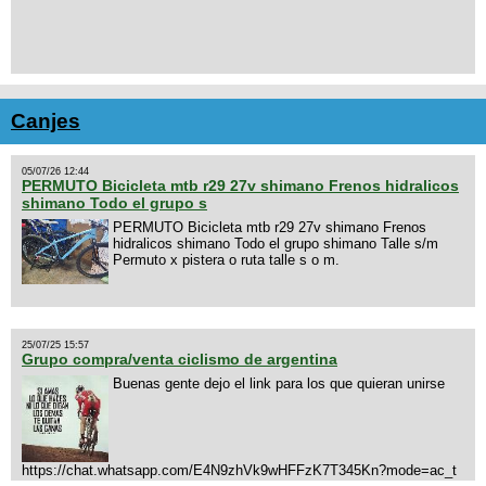
Canjes
05/07/26 12:44
PERMUTO Bicicleta mtb r29 27v shimano Frenos hidralicos
shimano Todo el grupo s
PERMUTO Bicicleta mtb r29 27v shimano Frenos
hidralicos shimano Todo el grupo shimano Talle s/m
Permuto x pistera o ruta talle s o m.
25/07/25 15:57
Grupo compra/venta ciclismo de argentina
Buenas gente dejo el link para los que quieran unirse
https://chat.whatsapp.com/E4N9zhVk9wHFFzK7T345Kn?mode=ac_t