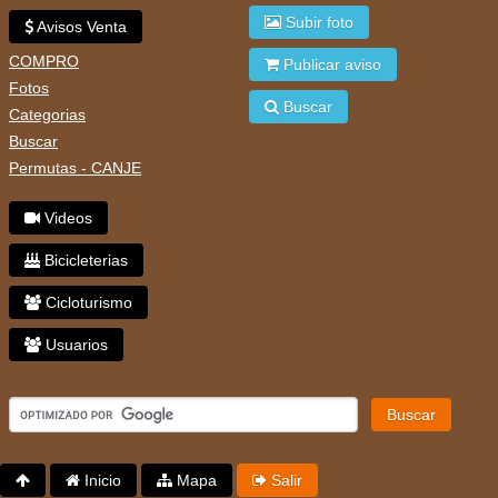
Subir foto
Avisos Venta
COMPRO
Publicar aviso
Fotos
Buscar
Categorias
Buscar
Permutas - CANJE
Videos
Bicicleterias
Cicloturismo
Usuarios
Buscar
Inicio
Mapa
Salir