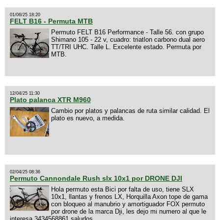
01/06/25 18:20
FELT B16 - Permuta MTB
Permuto FELT B16 Performance - Talle 56. con grupo
Shimano 105 - 22 v, cuadro: triatlon carbono dual aero
TT/TRI UHC. Talle L. Excelente estado. Permuta por
MTB.
12/04/25 11:30
Plato palanca XTR M960
Cambio por platos y palancas de ruta similar calidad. El
plato es nuevo, a medida.
02/04/25 08:36
Permuto Cannondale Rush slx 10x1 por DRONE DJI
Hola permuto esta Bici por falta de uso, tiene SLX
10x1, llantas y frenos LX, Horquilla Axon tope de gama
con bloqueo al manubrio y amortiguador FOX permuto
por drone de la marca Dji, les dejo mi numero al que le
interesa 3434568861 saludos