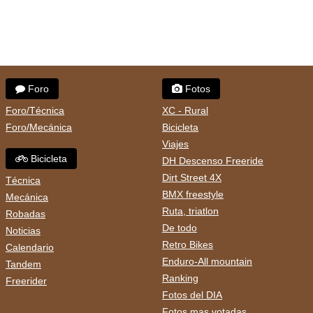
Foro
Fotos
Foro/Técnica
XC - Rural
Foro/Mecánica
Bicicleta
Viajes
Bicicleta
DH Descenso Freeride
Dirt Street 4X
Técnica
BMX freestyle
Mecánica
Ruta, triatlon
Robadas
De todo
Noticias
Retro Bikes
Calendario
Enduro-All mountain
Tandem
Ranking
Freerider
Fotos del DIA
Fotos mas votadas