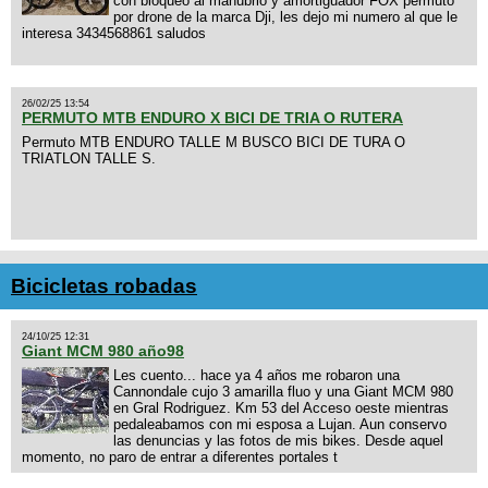
con bloqueo al manubrio y amortiguador FOX permuto
por drone de la marca Dji, les dejo mi numero al que le
interesa 3434568861 saludos
26/02/25 13:54
PERMUTO MTB ENDURO X BICI DE TRIA O RUTERA
Permuto MTB ENDURO TALLE M BUSCO BICI DE TURA O
TRIATLON TALLE S.
Bicicletas robadas
24/10/25 12:31
Giant MCM 980 año98
Les cuento... hace ya 4 años me robaron una
Cannondale cujo 3 amarilla fluo y una Giant MCM 980
en Gral Rodriguez. Km 53 del Acceso oeste mientras
pedaleabamos con mi esposa a Lujan. Aun conservo
las denuncias y las fotos de mis bikes. Desde aquel
momento, no paro de entrar a diferentes portales t