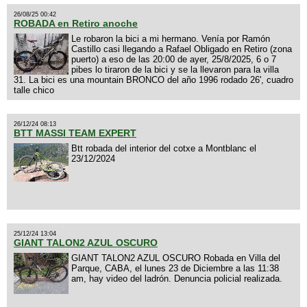
26/08/25 00:42
ROBADA en Retiro anoche
Le robaron la bici a mi hermano. Venía por Ramón
Castillo casi llegando a Rafael Obligado en Retiro (zona
puerto) a eso de las 20:00 de ayer, 25/8/2025, 6 o 7
pibes lo tiraron de la bici y se la llevaron para la villa
31. La bici es una mountain BRONCO del año 1996 rodado 26', cuadro
talle chico
26/12/24 08:13
BTT MASSI TEAM EXPERT
Btt robada del interior del cotxe a Montblanc el
23/12/2024
25/12/24 13:04
GIANT TALON2 AZUL OSCURO
GIANT TALON2 AZUL OSCURO Robada en Villa del
Parque, CABA, el lunes 23 de Diciembre a las 11:38
am, hay video del ladrón. Denuncia policial realizada.