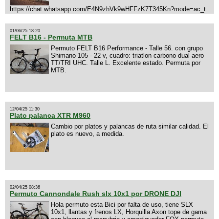
https://chat.whatsapp.com/E4N9zhVk9wHFFzK7T345Kn?mode=ac_t
01/06/25 18:20
FELT B16 - Permuta MTB
Permuto FELT B16 Performance - Talle 56. con grupo
Shimano 105 - 22 v, cuadro: triatlon carbono dual aero
TT/TRI UHC. Talle L. Excelente estado. Permuta por
MTB.
12/04/25 11:30
Plato palanca XTR M960
Cambio por platos y palancas de ruta similar calidad. El
plato es nuevo, a medida.
02/04/25 08:36
Permuto Cannondale Rush slx 10x1 por DRONE DJI
Hola permuto esta Bici por falta de uso, tiene SLX
10x1, llantas y frenos LX, Horquilla Axon tope de gama