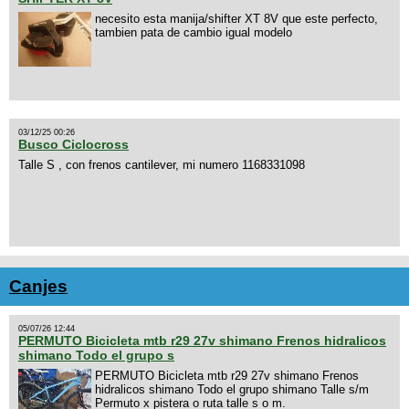
necesito esta manija/shifter XT 8V que este perfecto,
tambien pata de cambio igual modelo
03/12/25 00:26
Busco Ciclocross
Talle S , con frenos cantilever, mi numero 1168331098
Canjes
05/07/26 12:44
PERMUTO Bicicleta mtb r29 27v shimano Frenos hidralicos
shimano Todo el grupo s
PERMUTO Bicicleta mtb r29 27v shimano Frenos
hidralicos shimano Todo el grupo shimano Talle s/m
Permuto x pistera o ruta talle s o m.