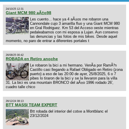
24/10/25 12:31
Giant MCM 980 aÃ±o98
Les cuento... hace ya 4 aÃ±os me robaron una
Cannondale cujo 3 amarilla fluo y una Giant MCM 980
en Gral Rodriguez. Km 53 del Acceso oeste mientras
pedaleabamos con mi esposa a Lujan. Aun conservo
las denuncias y las fotos de mis bikes. Desde aquel
momento, no paro de entrar a diferentes portales t
26/08/25 00:42
ROBADA en Retiro anoche
Le robaron la bici a mi hermano. VenÃ­a por RamÃ³n
Castillo casi llegando a Rafael Obligado en Retiro (zona
puerto) a eso de las 20:00 de ayer, 25/8/2025, 6 o 7
pibes lo tiraron de la bici y se la llevaron para la villa
31. La bici es una mountain BRONCO del aÃ±o 1996 rodado 26',
cuadro talle chico
26/12/24 08:13
BTT MASSI TEAM EXPERT
Btt robada del interior del cotxe a Montblanc el
23/12/2024