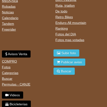
MecÃ¡nica
Ruta, triatlon
Robadas
De todo
Noticias
Retro Bikes
Calendario
Enduro-All mountain
Tandem
Ranking
Freerider
Fotos del DIA
Fotos mas votadas
Subir foto
Avisos Venta
COMPRO
Publicar aviso
Fotos
Buscar
Categorias
Buscar
Permutas - CANJE
Videos
Bicicleterias