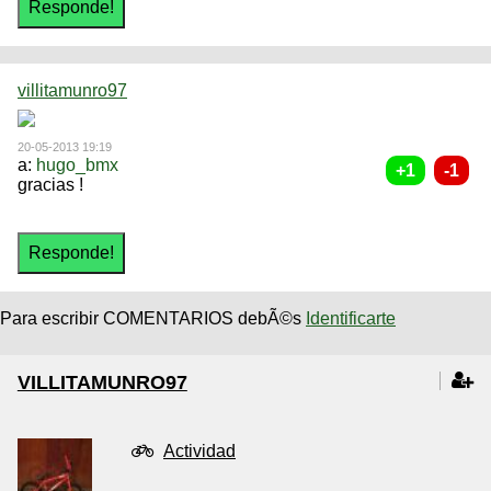
villitamunro97
20-05-2013 19:19
a:
hugo_bmx
gracias !
Para escribir COMENTARIOS debÃ©s
Identificarte
VILLITAMUNRO97
Actividad