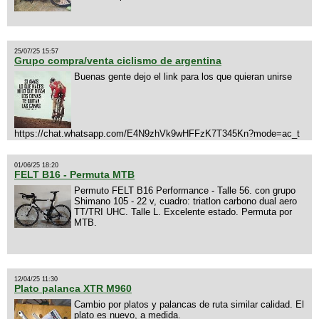
25/07/25 15:57
Grupo compra/venta ciclismo de argentina
Buenas gente dejo el link para los que quieran unirse
https://chat.whatsapp.com/E4N9zhVk9wHFFzK7T345Kn?mode=ac_t
01/06/25 18:20
FELT B16 - Permuta MTB
Permuto FELT B16 Performance - Talle 56. con grupo
Shimano 105 - 22 v, cuadro: triatlon carbono dual aero
TT/TRI UHC. Talle L. Excelente estado. Permuta por
MTB.
12/04/25 11:30
Plato palanca XTR M960
Cambio por platos y palancas de ruta similar calidad. El
plato es nuevo, a medida.