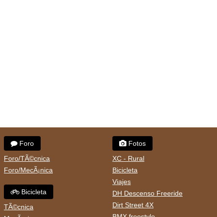
Foro
Fotos
Foro/TÃ©cnica
XC - Rural
Foro/MecÃ¡nica
Bicicleta
Viajes
Bicicleta
DH Descenso Freeride
Dirt Street 4X
TÃ©cnica
BMX freestyle