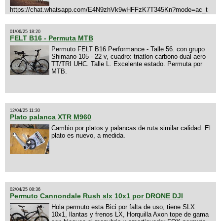
https://chat.whatsapp.com/E4N9zhVk9wHFFzK7T345Kn?mode=ac_t
01/06/25 18:20
FELT B16 - Permuta MTB
Permuto FELT B16 Performance - Talle 56. con grupo
Shimano 105 - 22 v, cuadro: triatlon carbono dual aero
TT/TRI UHC. Talle L. Excelente estado. Permuta por
MTB.
12/04/25 11:30
Plato palanca XTR M960
Cambio por platos y palancas de ruta similar calidad. El
plato es nuevo, a medida.
02/04/25 08:36
Permuto Cannondale Rush slx 10x1 por DRONE DJI
Hola permuto esta Bici por falta de uso, tiene SLX
10x1, llantas y frenos LX, Horquilla Axon tope de gama