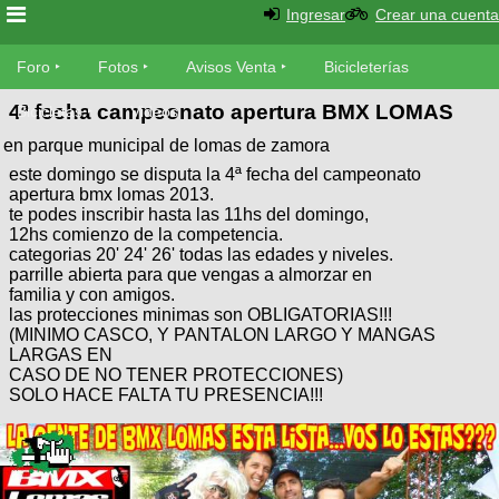
Ingresar
Crear una cuenta
Foro
Foro
Fotos
Avisos Venta
Bicicleterías
4ª fecha campeonato apertura BMX LOMAS
Foro
Bicicletas
Videos
Fotos
en parque municipal de lomas de zamora
Técnica
este domingo se disputa la 4ª fecha del campeonato
Avisos
Mecánica
apertura bmx lomas 2013.
SUBÍ
Ventas
te podes inscribir hasta las 11hs del domingo,
tu
12hs comienzo de la competencia.
foto
categorias 20' 24' 26' todas las edades y niveles.
Bicicleterías
parrille abierta para que vengas a almorzar en
SUBÍ
Galeria
familia y con amigos.
tu
Bicicletas
las protecciones minimas son OBLIGATORIAS!!!
aviso
XC
(MINIMO CASCO, Y PANTALON LARGO Y MANGAS
LARGAS EN
Bicicletas
CASO DE NO TENER PROTECCIONES)
Videos
Buscar
SOLO HACE FALTA TU PRESENCIA!!!
Bicicletas
Viajes
Ultimos
Cicloturismo
Tandem
Descenso
Fotos
Freerider
Dirt
Salidas
Usuarios
Categorias