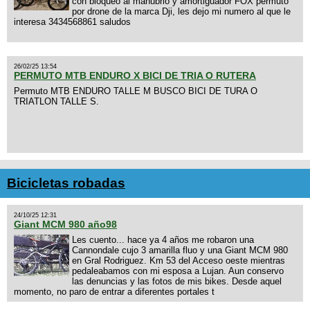
con bloqueo al manubrio y amortiguador FOX permuto
por drone de la marca Dji, les dejo mi numero al que le
interesa 3434568861 saludos
26/02/25 13:54
PERMUTO MTB ENDURO X BICI DE TRIA O RUTERA
Permuto MTB ENDURO TALLE M BUSCO BICI DE TURA O
TRIATLON TALLE S.
Bicicletas robadas
24/10/25 12:31
Giant MCM 980 año98
Les cuento... hace ya 4 años me robaron una
Cannondale cujo 3 amarilla fluo y una Giant MCM 980
en Gral Rodriguez. Km 53 del Acceso oeste mientras
pedaleabamos con mi esposa a Lujan. Aun conservo
las denuncias y las fotos de mis bikes. Desde aquel
momento, no paro de entrar a diferentes portales t