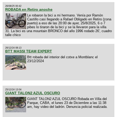
26/08/25 00:42
ROBADA en Retiro anoche
Le robaron la bici a mi hermano. Venía por Ramón
Castillo casi llegando a Rafael Obligado en Retiro (zona
puerto) a eso de las 20:00 de ayer, 25/8/2025, 6 o 7
pibes lo tiraron de la bici y se la llevaron para la villa
31. La bici es una mountain BRONCO del año 1996 rodado 26', cuadro
talle chico
26/12/24 08:13
BTT MASSI TEAM EXPERT
Btt robada del interior del cotxe a Montblanc el
23/12/2024
25/12/24 13:04
GIANT TALON2 AZUL OSCURO
GIANT TALON2 AZUL OSCURO Robada en Villa del
Parque, CABA, el lunes 23 de Diciembre a las 11:38
am, hay video del ladrón. Denuncia policial realizada.