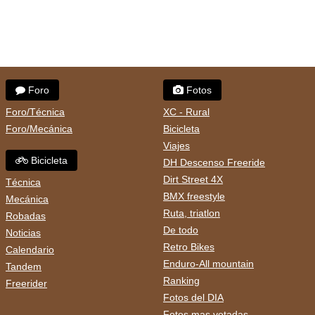
Foro
Fotos
Foro/Técnica
XC - Rural
Foro/Mecánica
Bicicleta
Viajes
Bicicleta
DH Descenso Freeride
Dirt Street 4X
Técnica
BMX freestyle
Mecánica
Ruta, triatlon
Robadas
De todo
Noticias
Retro Bikes
Calendario
Enduro-All mountain
Tandem
Ranking
Freerider
Fotos del DIA
Fotos mas votadas