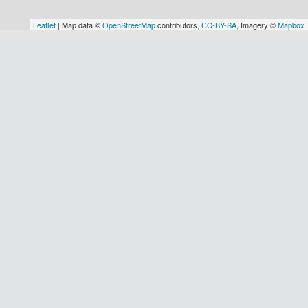
Leaflet
| Map data ©
OpenStreetMap
contributors,
CC-BY-SA
, Imagery ©
Mapbox