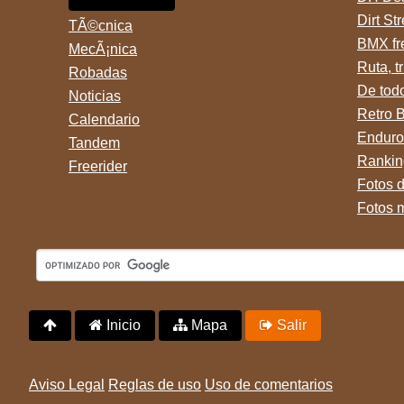
Dirt St
TÃ©cnica
BMX fr
MecÃ¡nica
Ruta, tr
Robadas
De tod
Noticias
Retro 
Calendario
Enduro
Tandem
Rankin
Freerider
Fotos 
Fotos 
Inicio
Mapa
Salir
Aviso Legal
Reglas de uso
Uso de comentarios