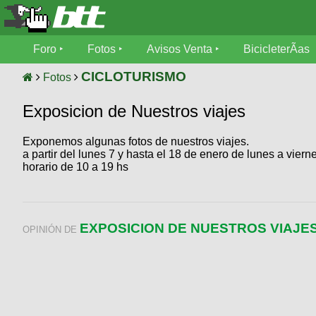
Foro
Foro
Fotos
Avisos Venta
BicicleterÃ­as
Foro
Fotos
CICLOTURISMO
Fotos
TÃ©cnica
Exposicion de Nuestros viajes
Avisos
MecÃ¡nica
SUBÃ
Ventas
Exponemos algunas fotos de nuestros viajes.
tu foto
a partir del lunes 7 y hasta el 18 de enero de lunes a viern
horario de 10 a 19 hs
BicicleterÃ­
Galeria
SUBÃ
as
tu
XC
aviso
Bicicletas
EXPOSICION DE NUESTROS VIAJE
Bicicletas
OPINIÓN DE
Buscar
Viajes
Videos
Bicicletas
Ultimos
Descenso
Cicloturismo
Tandem
Fotos
Dirt
Freerider