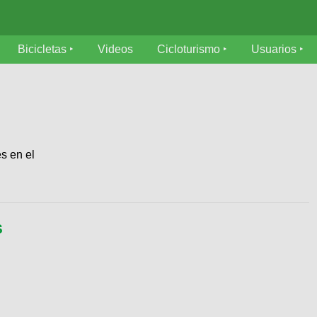
Bicicletas
Videos
Cicloturismo
Usuarios
es en el
S