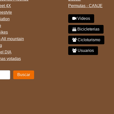
reet 4X
Permutas - CANJE
eestyle
Videos
iatlon
o
Bicicleterias
Bikes
-All mountain
Cicloturismo
g
Usuarios
del DIA
mas votadas
Buscar