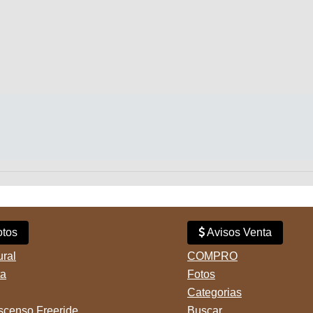
tos
Avisos Venta
ural
COMPRO
ta
Fotos
Categorias
censo Freeride
Buscar