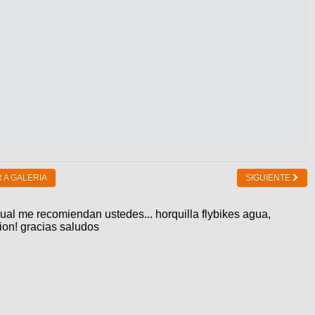
 A GALERIA
SIGUIENTE
ual me recomiendan ustedes... horquilla flybikes agua,
tion! gracias saludos