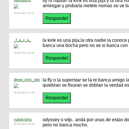
nannobmx
fly ni hablar! la kink es una pija y la otra
arriesgar y probarla metele nomas se ve b
28-04-2013 15:21
_f_a_c_u_
la kink es una pija,la otra nadie la conoce
banca una bocha pero no se si banca con
28-04-2013 16:44
diego_bmx_wtp
la fly o la superstar se la re banca amigo
quiebran se fisuran se doblan la verdad es
28-04-2013 17:09
yulian-bmx
odyssey o wtp.. anda por unas de estas dos 
pero no banca mucho.
28-04-2013 18:06