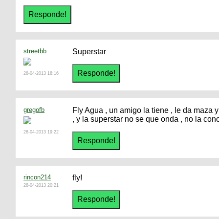
streetbb
Superstar
28-04-2013 18:16
gregofb
Fly Agua , un amigo la tiene , le da maza 
, y la superstar no se que onda , no la con
28-04-2013 19:22
rincon214
fly!
28-04-2013 20:21