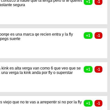
 no conozco a nadie que la tenga pero si te queres
astante segura
 porqe es una marca qe recien entra y la fly
 pegs suerte
 la kink es alta verga van como 6 que veo que se
 una verga la kink anda por fly o superstar
viejo que no te vas a arrepentir si no por la fly