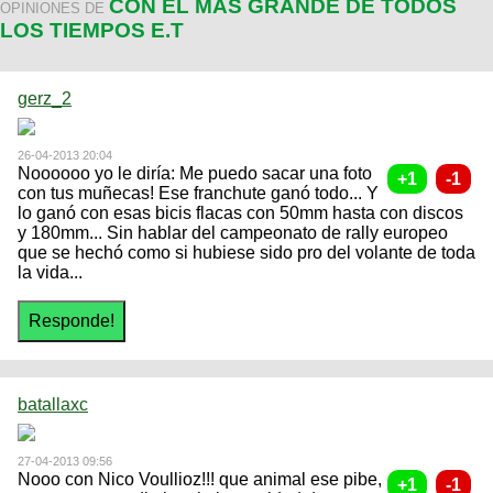
CON EL MÁS GRANDE DE TODOS
OPINIONES DE
LOS TIEMPOS E.T
gerz_2
26-04-2013 20:04
Noooooo yo le diría: Me puedo sacar una foto
con tus muñecas! Ese franchute ganó todo... Y
lo ganó con esas bicis flacas con 50mm hasta con discos
y 180mm... Sin hablar del campeonato de rally europeo
que se hechó como si hubiese sido pro del volante de toda
la vida...
batallaxc
27-04-2013 09:56
Nooo con Nico Voullioz!!! que animal ese pibe,