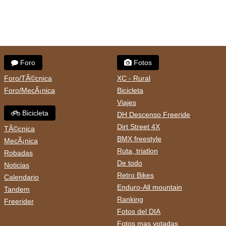
Foro
Fotos
Foro/TÃ©cnica
XC - Rural
Foro/MecÃ¡nica
Bicicleta
Viajes
Bicicleta
DH Descenso Freeride
Dirt Street 4X
TÃ©cnica
BMX freestyle
MecÃ¡nica
Ruta, triatlon
Robadas
De todo
Noticias
Retro Bikes
Calendario
Enduro-All mountain
Tandem
Ranking
Freerider
Fotos del DIA
Fotos mas votadas