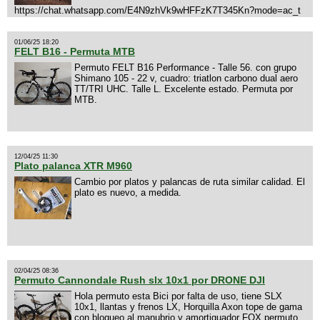
https://chat.whatsapp.com/E4N9zhVk9wHFFzK7T345Kn?mode=ac_t
01/06/25 18:20
FELT B16 - Permuta MTB
Permuto FELT B16 Performance - Talle 56. con grupo
Shimano 105 - 22 v, cuadro: triatlon carbono dual aero
TT/TRI UHC. Talle L. Excelente estado. Permuta por
MTB.
12/04/25 11:30
Plato palanca XTR M960
Cambio por platos y palancas de ruta similar calidad. El
plato es nuevo, a medida.
02/04/25 08:36
Permuto Cannondale Rush slx 10x1 por DRONE DJI
Hola permuto esta Bici por falta de uso, tiene SLX
10x1, llantas y frenos LX, Horquilla Axon tope de gama
con bloqueo al manubrio y amortiguador FOX permuto