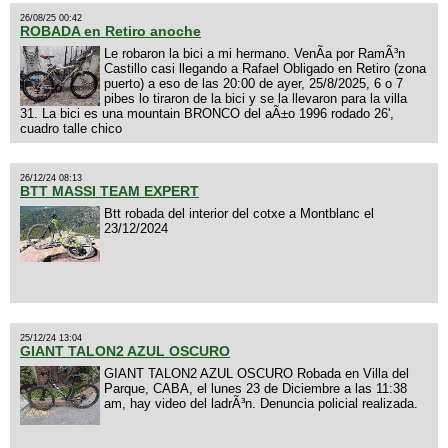
26/08/25 00:42
ROBADA en Retiro anoche
Le robaron la bici a mi hermano. VenÃ­a por RamÃ³n
Castillo casi llegando a Rafael Obligado en Retiro (zona
puerto) a eso de las 20:00 de ayer, 25/8/2025, 6 o 7
pibes lo tiraron de la bici y se la llevaron para la villa
31. La bici es una mountain BRONCO del aÃ±o 1996 rodado 26',
cuadro talle chico
26/12/24 08:13
BTT MASSI TEAM EXPERT
Btt robada del interior del cotxe a Montblanc el
23/12/2024
25/12/24 13:04
GIANT TALON2 AZUL OSCURO
GIANT TALON2 AZUL OSCURO Robada en Villa del
Parque, CABA, el lunes 23 de Diciembre a las 11:38
am, hay video del ladrÃ³n. Denuncia policial realizada.