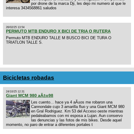
por drone de la marca Dji, les dejo mi numero al que le
interesa 3434568861 saludos
26/02/25 13:54
PERMUTO MTB ENDURO X BICI DE TRIA O RUTERA
Permuto MTB ENDURO TALLE M BUSCO BICI DE TURA O
TRIATLON TALLE S.
Bicicletas robadas
24/10/25 12:31
Giant MCM 980 aÃ±o98
Les cuento... hace ya 4 aÃ±os me robaron una
Cannondale cujo 3 amarilla fluo y una Giant MCM 980
en Gral Rodriguez. Km 53 del Acceso oeste mientras
pedaleabamos con mi esposa a Lujan. Aun conservo
las denuncias y las fotos de mis bikes. Desde aquel
momento, no paro de entrar a diferentes portales t