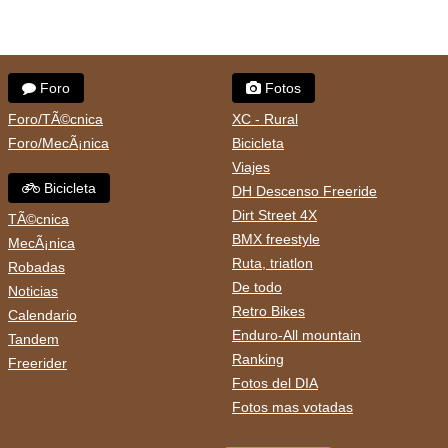
Foro
Fotos
Foro/TÃ©cnica
XC - Rural
Foro/MecÃ¡nica
Bicicleta
Viajes
Bicicleta
DH Descenso Freeride
Dirt Street 4X
TÃ©cnica
BMX freestyle
MecÃ¡nica
Ruta, triatlon
Robadas
De todo
Noticias
Retro Bikes
Calendario
Enduro-All mountain
Tandem
Ranking
Freerider
Fotos del DIA
Fotos mas votadas