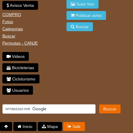
Subir foto
Avisos Venta
COMPRO
Publicar aviso
Fotos
Buscar
Categorias
Buscar
Permutas - CANJE
Videos
Bicicleterias
Cicloturismo
Usuarios
Buscar
Inicio
Mapa
Salir