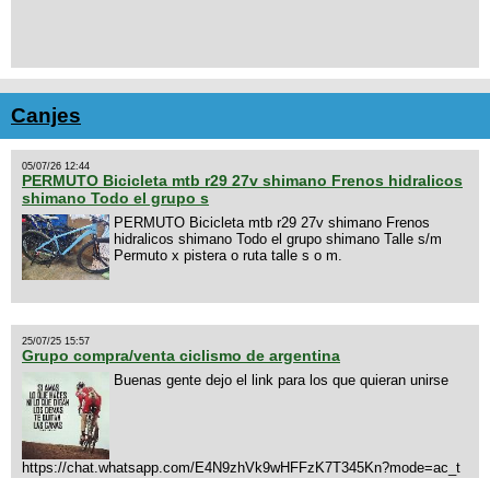
Canjes
05/07/26 12:44
PERMUTO Bicicleta mtb r29 27v shimano Frenos hidralicos
shimano Todo el grupo s
PERMUTO Bicicleta mtb r29 27v shimano Frenos
hidralicos shimano Todo el grupo shimano Talle s/m
Permuto x pistera o ruta talle s o m.
25/07/25 15:57
Grupo compra/venta ciclismo de argentina
Buenas gente dejo el link para los que quieran unirse
https://chat.whatsapp.com/E4N9zhVk9wHFFzK7T345Kn?mode=ac_t