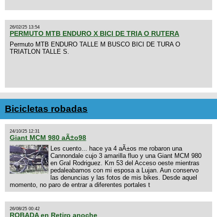
26/02/25 13:54
PERMUTO MTB ENDURO X BICI DE TRIA O RUTERA
Permuto MTB ENDURO TALLE M BUSCO BICI DE TURA O
TRIATLON TALLE S.
Bicicletas robadas
24/10/25 12:31
Giant MCM 980 aÃ±o98
Les cuento... hace ya 4 aÃ±os me robaron una
Cannondale cujo 3 amarilla fluo y una Giant MCM 980
en Gral Rodriguez. Km 53 del Acceso oeste mientras
pedaleabamos con mi esposa a Lujan. Aun conservo
las denuncias y las fotos de mis bikes. Desde aquel
momento, no paro de entrar a diferentes portales t
26/08/25 00:42
ROBADA en Retiro anoche