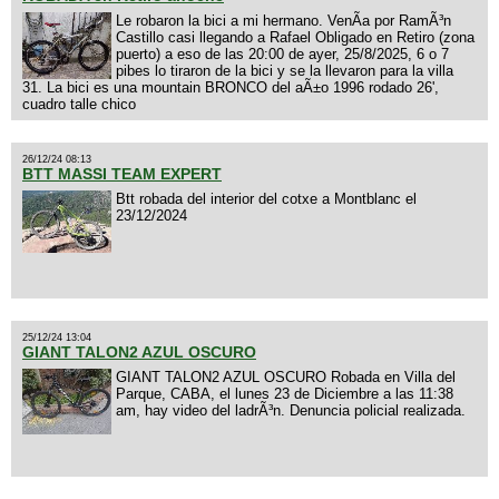
Le robaron la bici a mi hermano. VenÃ­a por RamÃ³n
Castillo casi llegando a Rafael Obligado en Retiro (zona
puerto) a eso de las 20:00 de ayer, 25/8/2025, 6 o 7
pibes lo tiraron de la bici y se la llevaron para la villa
31. La bici es una mountain BRONCO del aÃ±o 1996 rodado 26',
cuadro talle chico
26/12/24 08:13
BTT MASSI TEAM EXPERT
Btt robada del interior del cotxe a Montblanc el
23/12/2024
25/12/24 13:04
GIANT TALON2 AZUL OSCURO
GIANT TALON2 AZUL OSCURO Robada en Villa del
Parque, CABA, el lunes 23 de Diciembre a las 11:38
am, hay video del ladrÃ³n. Denuncia policial realizada.