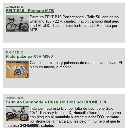
01/06/25 18:20
FELT B16 - Permuta MTB
Permuto FELT B16 Performance - Talle 56. con grupo
Shimano 105 - 22 v, cuadro: triatlon carbono dual aero
TT/TRI UHC. Talle L. Excelente estado. Permuta por
MTB.
12/04/25 11:30
Plato palanca XTR M960
Cambio por platos y palancas de ruta similar calidad. El
plato es nuevo, a medida.
02/04/25 08:36
Permuto Cannondale Rush slx 10x1 por DRONE DJI
Hola permuto esta Bici por falta de uso, tiene SLX
10x1, llantas y frenos LX, Horquilla Axon tope de gama
con bloqueo al manubrio y amortiguador FOX permuto
por drone de la marca Dji, les dejo mi numero al que le
interesa 3434568861 saludos