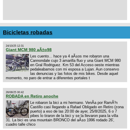
Bicicletas robadas
24/10/25 12:31
Giant MCM 980 aÃ±o98
Les cuento... hace ya 4 aÃ±os me robaron una
Cannondale cujo 3 amarilla fluo y una Giant MCM 980
en Gral Rodriguez. Km 53 del Acceso oeste mientras
pedaleabamos con mi esposa a Lujan. Aun conservo
las denuncias y las fotos de mis bikes. Desde aquel
momento, no paro de entrar a diferentes portales t
26/08/25 00:42
ROBADA en Retiro anoche
Le robaron la bici a mi hermano. VenÃ­a por RamÃ³n
Castillo casi llegando a Rafael Obligado en Retiro (zona
puerto) a eso de las 20:00 de ayer, 25/8/2025, 6 o 7
pibes lo tiraron de la bici y se la llevaron para la villa
31. La bici es una mountain BRONCO del aÃ±o 1996 rodado 26',
cuadro talle chico