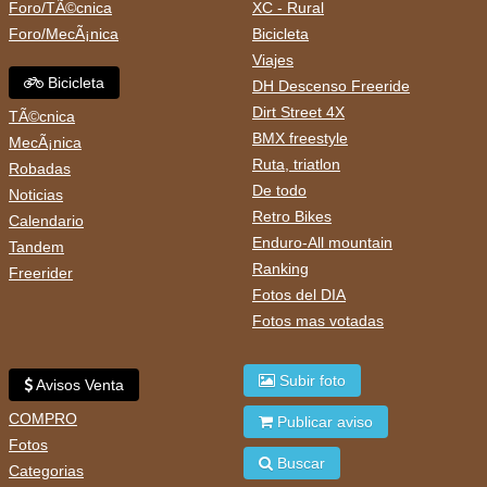
Foro/TÃ©cnica
XC - Rural
Foro/MecÃ¡nica
Bicicleta
Viajes
Bicicleta
DH Descenso Freeride
Dirt Street 4X
TÃ©cnica
BMX freestyle
MecÃ¡nica
Ruta, triatlon
Robadas
De todo
Noticias
Retro Bikes
Calendario
Enduro-All mountain
Tandem
Ranking
Freerider
Fotos del DIA
Fotos mas votadas
Subir foto
Avisos Venta
COMPRO
Publicar aviso
Fotos
Buscar
Categorias