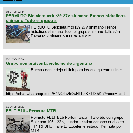
05/07/26 12:44
PERMUTO Bicicleta mtb r29 27v shimano Frenos hidralicos
shimano Todo el grupo s
PERMUTO Bicicleta mtb r29 27v shimano Frenos
hidralicos shimano Todo el grupo shimano Talle s/m
Permuto x pistera o ruta talle s o m.
25/07/25 15:57
Grupo compra/venta ciclismo de argentina
Buenas gente dejo el link para los que quieran unirse
https://chat.whatsapp.com/E4N9zhVk9wHFFzK7T345Kn?mode=ac_t
01/06/25 18:20
FELT B16 - Permuta MTB
Permuto FELT B16 Performance - Talle 56. con grupo
Shimano 105 - 22 v, cuadro: triatlon carbono dual aero
TT/TRI UHC. Talle L. Excelente estado. Permuta por
MTB.