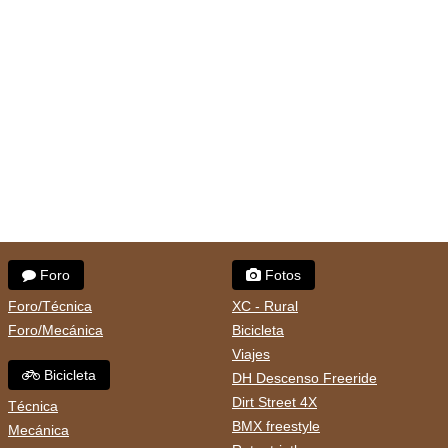
Foro
Fotos
Foro/Técnica
XC - Rural
Foro/Mecánica
Bicicleta
Viajes
Bicicleta
DH Descenso Freeride
Dirt Street 4X
Técnica
BMX freestyle
Mecánica