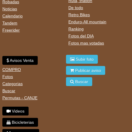
Ruta, triatlon
Robadas
De todo
Noticias
Retro Bikes
Calendario
Enduro-All mountain
Tandem
Ranking
Freerider
Fotos del DIA
Fotos mas votadas
Subir foto
Avisos Venta
COMPRO
Publicar aviso
Fotos
Buscar
Categorias
Buscar
Permutas - CANJE
Videos
Bicicleterias