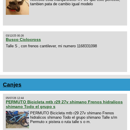
tambien pata de cambio igual modelo
03/12/25 00:26
Busco Ciclocross
Talle S , con frenos cantilever, mi numero 1168331098
Canjes
05/07/26 12:44
PERMUTO Bicicleta mtb r29 27v shimano Frenos hidralicos
shimano Todo el grupo s
PERMUTO Bicicleta mtb r29 27v shimano Frenos
hidralicos shimano Todo el grupo shimano Talle s/m
Permuto x pistera o ruta talle s o m.