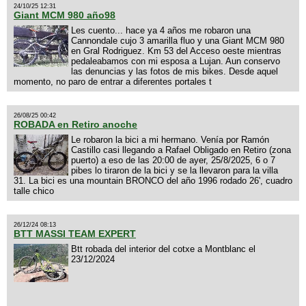
24/10/25 12:31
Giant MCM 980 año98
Les cuento... hace ya 4 años me robaron una
Cannondale cujo 3 amarilla fluo y una Giant MCM 980
en Gral Rodriguez. Km 53 del Acceso oeste mientras
pedaleabamos con mi esposa a Lujan. Aun conservo
las denuncias y las fotos de mis bikes. Desde aquel
momento, no paro de entrar a diferentes portales t
26/08/25 00:42
ROBADA en Retiro anoche
Le robaron la bici a mi hermano. Venía por Ramón
Castillo casi llegando a Rafael Obligado en Retiro (zona
puerto) a eso de las 20:00 de ayer, 25/8/2025, 6 o 7
pibes lo tiraron de la bici y se la llevaron para la villa
31. La bici es una mountain BRONCO del año 1996 rodado 26', cuadro
talle chico
26/12/24 08:13
BTT MASSI TEAM EXPERT
Btt robada del interior del cotxe a Montblanc el
23/12/2024