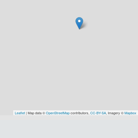
Leaflet
| Map data ©
OpenStreetMap
contributors,
CC-BY-SA
, Imagery ©
Mapbox