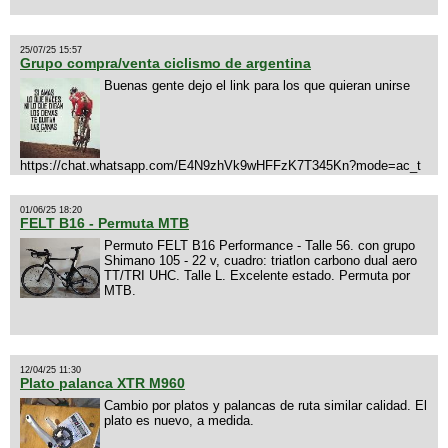
25/07/25 15:57
Grupo compra/venta ciclismo de argentina
Buenas gente dejo el link para los que quieran unirse
https://chat.whatsapp.com/E4N9zhVk9wHFFzK7T345Kn?mode=ac_t
01/06/25 18:20
FELT B16 - Permuta MTB
Permuto FELT B16 Performance - Talle 56. con grupo
Shimano 105 - 22 v, cuadro: triatlon carbono dual aero
TT/TRI UHC. Talle L. Excelente estado. Permuta por
MTB.
12/04/25 11:30
Plato palanca XTR M960
Cambio por platos y palancas de ruta similar calidad. El
plato es nuevo, a medida.