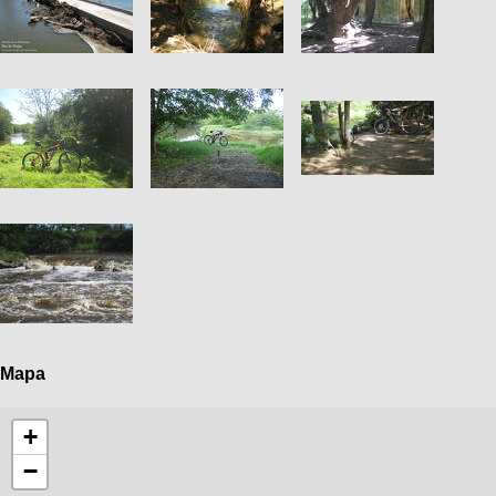
Mapa
+
−