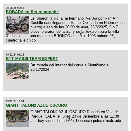
26/08/25 00:42
ROBADA en Retiro anoche
Le robaron la bici a mi hermano. VenÃ­a por RamÃ³n
Castillo casi llegando a Rafael Obligado en Retiro (zona
puerto) a eso de las 20:00 de ayer, 25/8/2025, 6 o 7
pibes lo tiraron de la bici y se la llevaron para la villa
31. La bici es una mountain BRONCO del aÃ±o 1996 rodado 26',
cuadro talle chico
26/12/24 08:13
BTT MASSI TEAM EXPERT
Btt robada del interior del cotxe a Montblanc el
23/12/2024
25/12/24 13:04
GIANT TALON2 AZUL OSCURO
GIANT TALON2 AZUL OSCURO Robada en Villa del
Parque, CABA, el lunes 23 de Diciembre a las 11:38
am, hay video del ladrÃ³n. Denuncia policial realizada.