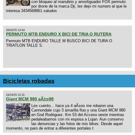
con bloqueo al manubrio y amortiguador FOX permuto
por drone de la marca Dji, les dejo mi numero al que le
interesa 3434568861 saludos
26/02/25 13:54
PERMUTO MTB ENDURO X BICI DE TRIA O RUTERA
Permuto MTB ENDURO TALLE M BUSCO BICI DE TURA O
TRIATLON TALLE S.
Bicicletas robadas
24/10/25 12:31
Giant MCM 980 aÃ±o98
Les cuento... hace ya 4 aÃ±os me robaron una
Cannondale cujo 3 amarilla fluo y una Giant MCM 980
en Gral Rodriguez. Km 53 del Acceso oeste mientras
pedaleabamos con mi esposa a Lujan. Aun conservo
las denuncias y las fotos de mis bikes. Desde aquel
momento, no paro de entrar a diferentes portales t