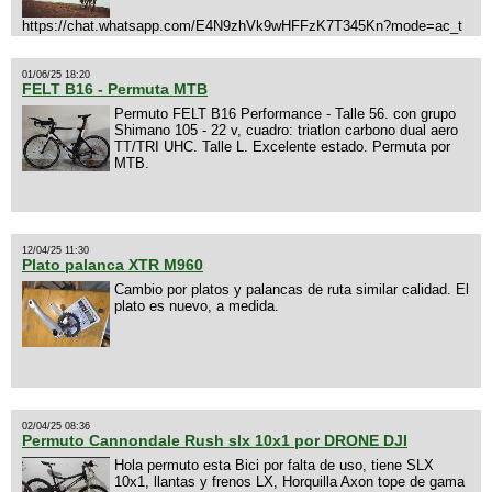
https://chat.whatsapp.com/E4N9zhVk9wHFFzK7T345Kn?mode=ac_t
01/06/25 18:20
FELT B16 - Permuta MTB
Permuto FELT B16 Performance - Talle 56. con grupo
Shimano 105 - 22 v, cuadro: triatlon carbono dual aero
TT/TRI UHC. Talle L. Excelente estado. Permuta por
MTB.
12/04/25 11:30
Plato palanca XTR M960
Cambio por platos y palancas de ruta similar calidad. El
plato es nuevo, a medida.
02/04/25 08:36
Permuto Cannondale Rush slx 10x1 por DRONE DJI
Hola permuto esta Bici por falta de uso, tiene SLX
10x1, llantas y frenos LX, Horquilla Axon tope de gama