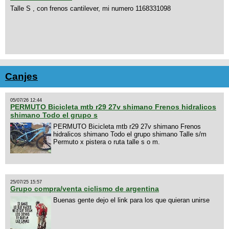
Talle S , con frenos cantilever, mi numero 1168331098
Canjes
05/07/26 12:44
PERMUTO Bicicleta mtb r29 27v shimano Frenos hidralicos
shimano Todo el grupo s
PERMUTO Bicicleta mtb r29 27v shimano Frenos
hidralicos shimano Todo el grupo shimano Talle s/m
Permuto x pistera o ruta talle s o m.
25/07/25 15:57
Grupo compra/venta ciclismo de argentina
Buenas gente dejo el link para los que quieran unirse