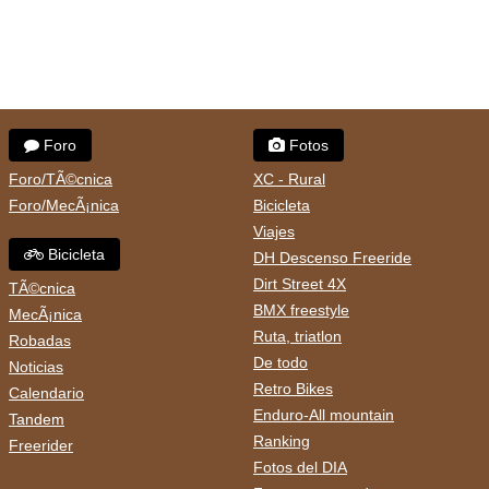
Foro
Fotos
Foro/TÃ©cnica
XC - Rural
Foro/MecÃ¡nica
Bicicleta
Viajes
Bicicleta
DH Descenso Freeride
Dirt Street 4X
TÃ©cnica
BMX freestyle
MecÃ¡nica
Ruta, triatlon
Robadas
De todo
Noticias
Retro Bikes
Calendario
Enduro-All mountain
Tandem
Ranking
Freerider
Fotos del DIA