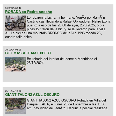
26/08/25 00:42
ROBADA en Retiro anoche
Le robaron la bici a mi hermano. VenÃ­a por RamÃ³n
Castillo casi llegando a Rafael Obligado en Retiro (zona
puerto) a eso de las 20:00 de ayer, 25/8/2025, 6 o 7
pibes lo tiraron de la bici y se la llevaron para la villa
31. La bici es una mountain BRONCO del aÃ±o 1996 rodado 26',
cuadro talle chico
26/12/24 08:13
BTT MASSI TEAM EXPERT
Btt robada del interior del cotxe a Montblanc el
23/12/2024
25/12/24 13:04
GIANT TALON2 AZUL OSCURO
GIANT TALON2 AZUL OSCURO Robada en Villa del
Parque, CABA, el lunes 23 de Diciembre a las 11:38
am, hay video del ladrÃ³n. Denuncia policial realizada.