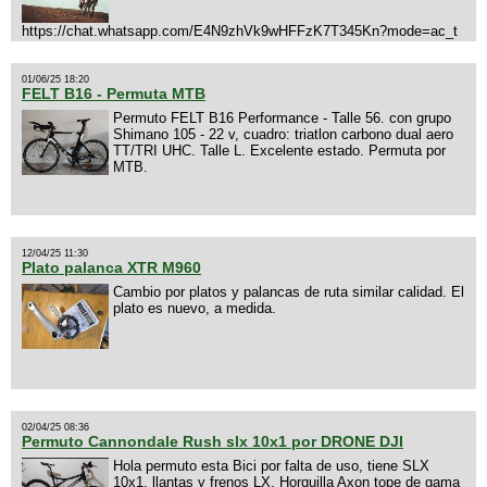
https://chat.whatsapp.com/E4N9zhVk9wHFFzK7T345Kn?mode=ac_t
01/06/25 18:20
FELT B16 - Permuta MTB
Permuto FELT B16 Performance - Talle 56. con grupo
Shimano 105 - 22 v, cuadro: triatlon carbono dual aero
TT/TRI UHC. Talle L. Excelente estado. Permuta por
MTB.
12/04/25 11:30
Plato palanca XTR M960
Cambio por platos y palancas de ruta similar calidad. El
plato es nuevo, a medida.
02/04/25 08:36
Permuto Cannondale Rush slx 10x1 por DRONE DJI
Hola permuto esta Bici por falta de uso, tiene SLX
10x1, llantas y frenos LX, Horquilla Axon tope de gama