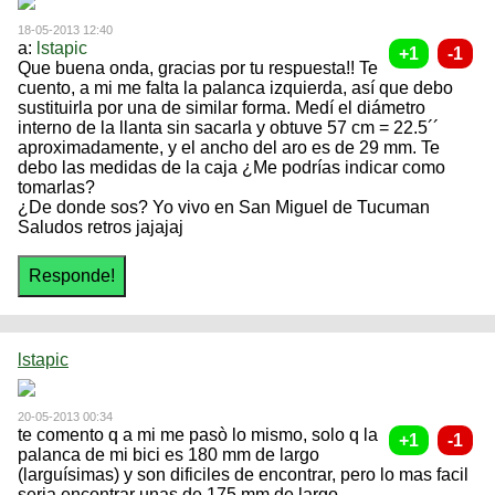
18-05-2013 12:40
a:
lstapic
Que buena onda, gracias por tu respuesta!! Te
cuento, a mi me falta la palanca izquierda, así que debo
sustituirla por una de similar forma. Medí el diámetro
interno de la llanta sin sacarla y obtuve 57 cm = 22.5´´
aproximadamente, y el ancho del aro es de 29 mm. Te
debo las medidas de la caja ¿Me podrías indicar como
tomarlas?
¿De donde sos? Yo vivo en San Miguel de Tucuman
Saludos retros jajajaj
lstapic
20-05-2013 00:34
te comento q a mi me pasò lo mismo, solo q la
palanca de mi bici es 180 mm de largo
(larguísimas) y son dificiles de encontrar, pero lo mas facil
seria encontrar unas de 175 mm de largo.