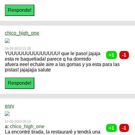
chico_high_one
16-03-2013 21:28
YUUUUUUUUUUUUUU! que le paso! jajaja
esta re baquetiada! parece q ha dormido
afuera eee! echale aire a las gomas y ya esta para las
pistas! jajajajja salute
enry
17-03-2013 20:14
a:
chico_high_one
La encontré tirada, la restauraré y tendrá una