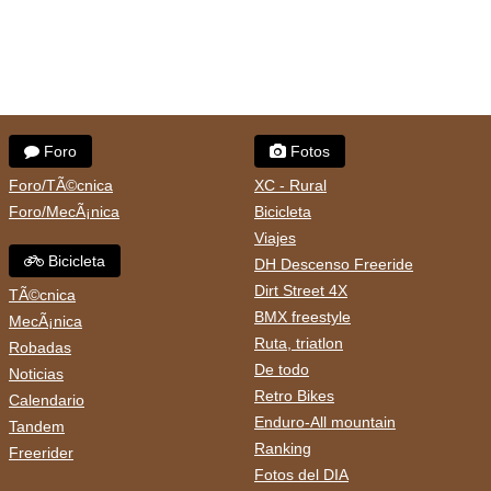
Foro
Fotos
Foro/TÃ©cnica
XC - Rural
Foro/MecÃ¡nica
Bicicleta
Viajes
Bicicleta
DH Descenso Freeride
Dirt Street 4X
TÃ©cnica
BMX freestyle
MecÃ¡nica
Ruta, triatlon
Robadas
De todo
Noticias
Retro Bikes
Calendario
Enduro-All mountain
Tandem
Ranking
Freerider
Fotos del DIA