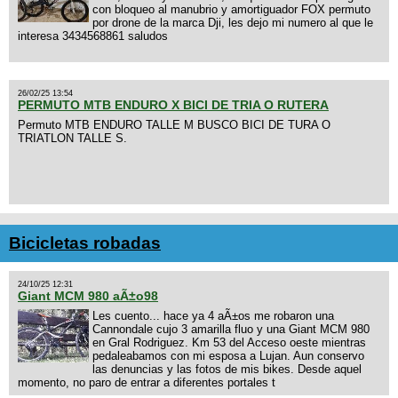
con bloqueo al manubrio y amortiguador FOX permuto
por drone de la marca Dji, les dejo mi numero al que le
interesa 3434568861 saludos
26/02/25 13:54
PERMUTO MTB ENDURO X BICI DE TRIA O RUTERA
Permuto MTB ENDURO TALLE M BUSCO BICI DE TURA O
TRIATLON TALLE S.
Bicicletas robadas
24/10/25 12:31
Giant MCM 980 aÃ±o98
Les cuento... hace ya 4 aÃ±os me robaron una
Cannondale cujo 3 amarilla fluo y una Giant MCM 980
en Gral Rodriguez. Km 53 del Acceso oeste mientras
pedaleabamos con mi esposa a Lujan. Aun conservo
las denuncias y las fotos de mis bikes. Desde aquel
momento, no paro de entrar a diferentes portales t