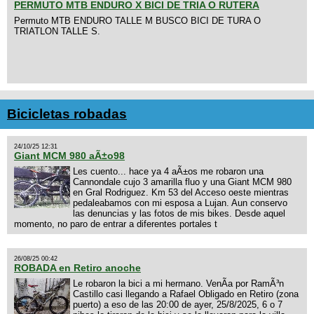
PERMUTO MTB ENDURO X BICI DE TRIA O RUTERA
Permuto MTB ENDURO TALLE M BUSCO BICI DE TURA O
TRIATLON TALLE S.
Bicicletas robadas
24/10/25 12:31
Giant MCM 980 aÃ±o98
Les cuento... hace ya 4 aÃ±os me robaron una
Cannondale cujo 3 amarilla fluo y una Giant MCM 980
en Gral Rodriguez. Km 53 del Acceso oeste mientras
pedaleabamos con mi esposa a Lujan. Aun conservo
las denuncias y las fotos de mis bikes. Desde aquel
momento, no paro de entrar a diferentes portales t
26/08/25 00:42
ROBADA en Retiro anoche
Le robaron la bici a mi hermano. VenÃ­a por RamÃ³n
Castillo casi llegando a Rafael Obligado en Retiro (zona
puerto) a eso de las 20:00 de ayer, 25/8/2025, 6 o 7