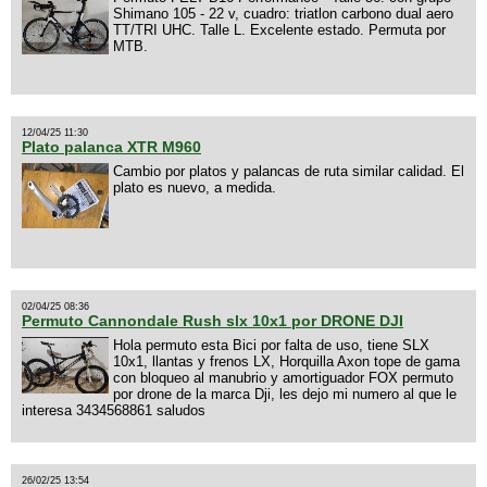
Shimano 105 - 22 v, cuadro: triatlon carbono dual aero
TT/TRI UHC. Talle L. Excelente estado. Permuta por
MTB.
12/04/25 11:30
Plato palanca XTR M960
Cambio por platos y palancas de ruta similar calidad. El
plato es nuevo, a medida.
02/04/25 08:36
Permuto Cannondale Rush slx 10x1 por DRONE DJI
Hola permuto esta Bici por falta de uso, tiene SLX
10x1, llantas y frenos LX, Horquilla Axon tope de gama
con bloqueo al manubrio y amortiguador FOX permuto
por drone de la marca Dji, les dejo mi numero al que le
interesa 3434568861 saludos
26/02/25 13:54