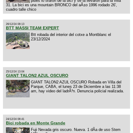
pibes lo tiraron de la bici y se la llevaron para la villa
31. La bici es una mountain BRONCO del aÃ±o 1996 rodado 26',
cuadro talle chico
26/12/24 08:13
BTT MASSI TEAM EXPERT
Btt robada del interior del cotxe a Montblanc el
23/12/2024
25/12/24 13:04
GIANT TALON2 AZUL OSCURO
GIANT TALON2 AZUL OSCURO Robada en Villa del
Parque, CABA, el lunes 23 de Diciembre a las 11:38
am, hay video del ladrÃ³n. Denuncia policial realizada.
24/12/24 08:41
Bici robada en Monte Grande
Fuji Nevada gris oscuro. Nueva. 1 dÃ­a de uso Stem