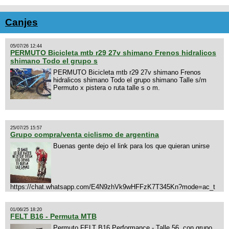
Canjes
05/07/26 12:44
PERMUTO Bicicleta mtb r29 27v shimano Frenos hidralicos
shimano Todo el grupo s
PERMUTO Bicicleta mtb r29 27v shimano Frenos
hidralicos shimano Todo el grupo shimano Talle s/m
Permuto x pistera o ruta talle s o m.
25/07/25 15:57
Grupo compra/venta ciclismo de argentina
Buenas gente dejo el link para los que quieran unirse
https://chat.whatsapp.com/E4N9zhVk9wHFFzK7T345Kn?mode=ac_t
01/06/25 18:20
FELT B16 - Permuta MTB
Permuto FELT B16 Performance - Talle 56. con grupo