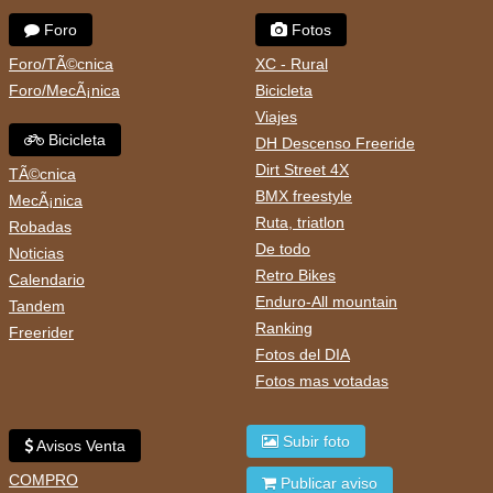
Foro
Fotos
Foro/TÃ©cnica
XC - Rural
Foro/MecÃ¡nica
Bicicleta
Viajes
Bicicleta
DH Descenso Freeride
Dirt Street 4X
TÃ©cnica
BMX freestyle
MecÃ¡nica
Ruta, triatlon
Robadas
De todo
Noticias
Retro Bikes
Calendario
Enduro-All mountain
Tandem
Ranking
Freerider
Fotos del DIA
Fotos mas votadas
Subir foto
Avisos Venta
COMPRO
Publicar aviso