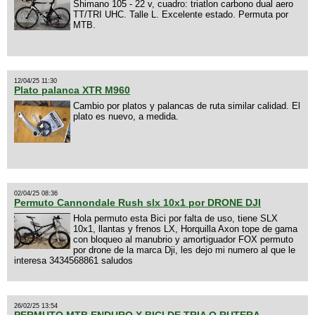
Shimano 105 - 22 v, cuadro: triatlon carbono dual aero
TT/TRI UHC. Talle L. Excelente estado. Permuta por
MTB.
12/04/25 11:30
Plato palanca XTR M960
Cambio por platos y palancas de ruta similar calidad. El
plato es nuevo, a medida.
02/04/25 08:36
Permuto Cannondale Rush slx 10x1 por DRONE DJI
Hola permuto esta Bici por falta de uso, tiene SLX
10x1, llantas y frenos LX, Horquilla Axon tope de gama
con bloqueo al manubrio y amortiguador FOX permuto
por drone de la marca Dji, les dejo mi numero al que le
interesa 3434568861 saludos
26/02/25 13:54
PERMUTO MTB ENDURO X BICI DE TRIA O RUTERA