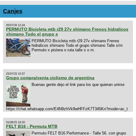
Canjes
05/07/26 12:44
PERMUTO Bicicleta mtb r29 27v shimano Frenos hidralicos
shimano Todo el grupo s
PERMUTO Bicicleta mtb r29 27v shimano Frenos
hidralicos shimano Todo el grupo shimano Talle s/m
Permuto x pistera o ruta talle s o m.
25/07/25 15:57
Grupo compra/venta ciclismo de argentina
Buenas gente dejo el link para los que quieran unirse
https://chat.whatsapp.com/E4N9zhVk9wHFFzK7T345Kn?mode=ac_t
01/06/25 18:20
FELT B16 - Permuta MTB
Permuto FELT B16 Performance - Talle 56. con grupo