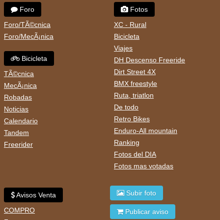
Foro
Fotos
Foro/TÃ©cnica
XC - Rural
Foro/MecÃ¡nica
Bicicleta
Viajes
Bicicleta
DH Descenso Freeride
Dirt Street 4X
TÃ©cnica
BMX freestyle
MecÃ¡nica
Ruta, triatlon
Robadas
De todo
Noticias
Retro Bikes
Calendario
Enduro-All mountain
Tandem
Ranking
Freerider
Fotos del DIA
Fotos mas votadas
Subir foto
Avisos Venta
COMPRO
Publicar aviso