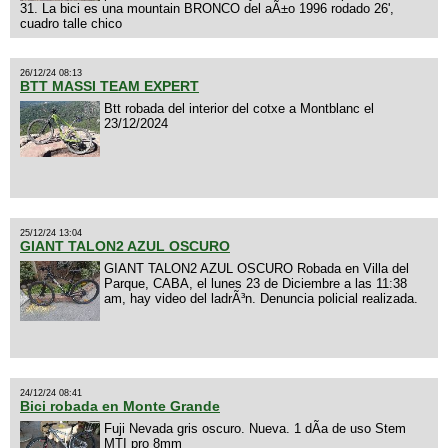
31. La bici es una mountain BRONCO del aÃ±o 1996 rodado 26',
cuadro talle chico
26/12/24 08:13
BTT MASSI TEAM EXPERT
Btt robada del interior del cotxe a Montblanc el
23/12/2024
25/12/24 13:04
GIANT TALON2 AZUL OSCURO
GIANT TALON2 AZUL OSCURO Robada en Villa del
Parque, CABA, el lunes 23 de Diciembre a las 11:38
am, hay video del ladrÃ³n. Denuncia policial realizada.
24/12/24 08:41
Bici robada en Monte Grande
Fuji Nevada gris oscuro. Nueva. 1 dÃ­a de uso Stem
MTI pro 8mm