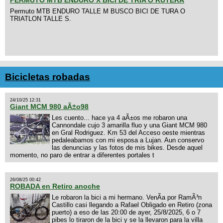
Permuto MTB ENDURO TALLE M BUSCO BICI DE TURA O
TRIATLON TALLE S.
Bicicletas robadas
24/10/25 12:31
Giant MCM 980 aÃ±o98
Les cuento... hace ya 4 aÃ±os me robaron una
Cannondale cujo 3 amarilla fluo y una Giant MCM 980
en Gral Rodriguez. Km 53 del Acceso oeste mientras
pedaleabamos con mi esposa a Lujan. Aun conservo
las denuncias y las fotos de mis bikes. Desde aquel
momento, no paro de entrar a diferentes portales t
26/08/25 00:42
ROBADA en Retiro anoche
Le robaron la bici a mi hermano. VenÃ­a por RamÃ³n
Castillo casi llegando a Rafael Obligado en Retiro (zona
puerto) a eso de las 20:00 de ayer, 25/8/2025, 6 o 7
pibes lo tiraron de la bici y se la llevaron para la villa