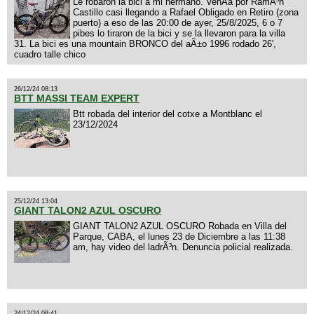
Le robaron la bici a mi hermano. VenÃ­a por RamÃ³n
Castillo casi llegando a Rafael Obligado en Retiro (zona
puerto) a eso de las 20:00 de ayer, 25/8/2025, 6 o 7
pibes lo tiraron de la bici y se la llevaron para la villa
31. La bici es una mountain BRONCO del aÃ±o 1996 rodado 26',
cuadro talle chico
26/12/24 08:13
BTT MASSI TEAM EXPERT
Btt robada del interior del cotxe a Montblanc el
23/12/2024
25/12/24 13:04
GIANT TALON2 AZUL OSCURO
GIANT TALON2 AZUL OSCURO Robada en Villa del
Parque, CABA, el lunes 23 de Diciembre a las 11:38
am, hay video del ladrÃ³n. Denuncia policial realizada.
24/12/24 08:41