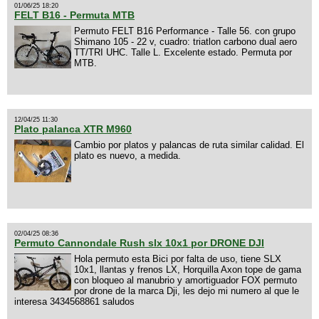
01/06/25 18:20
FELT B16 - Permuta MTB
Permuto FELT B16 Performance - Talle 56. con grupo
Shimano 105 - 22 v, cuadro: triatlon carbono dual aero
TT/TRI UHC. Talle L. Excelente estado. Permuta por
MTB.
12/04/25 11:30
Plato palanca XTR M960
Cambio por platos y palancas de ruta similar calidad. El
plato es nuevo, a medida.
02/04/25 08:36
Permuto Cannondale Rush slx 10x1 por DRONE DJI
Hola permuto esta Bici por falta de uso, tiene SLX
10x1, llantas y frenos LX, Horquilla Axon tope de gama
con bloqueo al manubrio y amortiguador FOX permuto
por drone de la marca Dji, les dejo mi numero al que le
interesa 3434568861 saludos