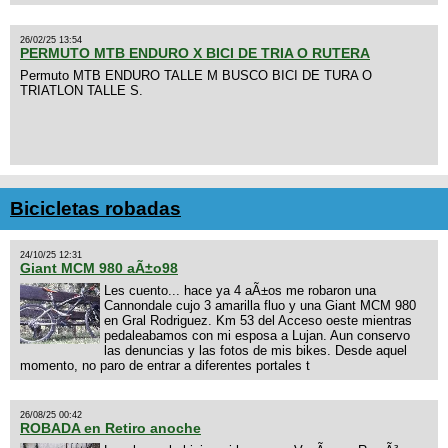
26/02/25 13:54
PERMUTO MTB ENDURO X BICI DE TRIA O RUTERA
Permuto MTB ENDURO TALLE M BUSCO BICI DE TURA O
TRIATLON TALLE S.
Bicicletas robadas
24/10/25 12:31
Giant MCM 980 aÃ±o98
Les cuento... hace ya 4 aÃ±os me robaron una
Cannondale cujo 3 amarilla fluo y una Giant MCM 980
en Gral Rodriguez. Km 53 del Acceso oeste mientras
pedaleabamos con mi esposa a Lujan. Aun conservo
las denuncias y las fotos de mis bikes. Desde aquel
momento, no paro de entrar a diferentes portales t
26/08/25 00:42
ROBADA en Retiro anoche