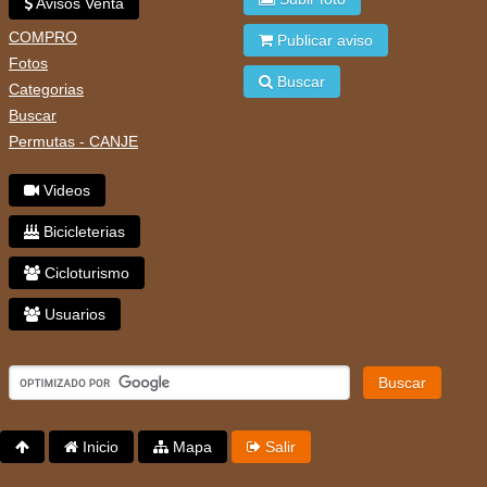
Avisos Venta
COMPRO
Publicar aviso
Fotos
Buscar
Categorias
Buscar
Permutas - CANJE
Videos
Bicicleterias
Cicloturismo
Usuarios
Buscar
Inicio
Mapa
Salir