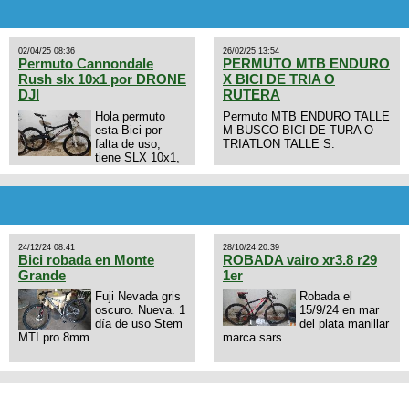
02/04/25 08:36
26/02/25 13:54
Permuto Cannondale
PERMUTO MTB ENDURO
Rush slx 10x1 por DRONE
X BICI DE TRIA O
DJI
RUTERA
Hola permuto
Permuto MTB ENDURO TALLE
esta Bici por
M BUSCO BICI DE TURA O
falta de uso,
TRIATLON TALLE S.
tiene SLX 10x1,
llantas y frenos LX, Horquilla
Axon tope de gama con
bloqueo al manubrio y
amortiguador FOX permuto por
drone de la marca Dji, les dejo
mi numero al que le interesa
24/12/24 08:41
28/10/24 20:39
3434568861 saludos
Bici robada en Monte
ROBADA vairo xr3.8 r29
Grande
1er
Fuji Nevada gris
Robada el
oscuro. Nueva. 1
15/9/24 en mar
día de uso Stem
del plata manillar
MTI pro 8mm
marca sars