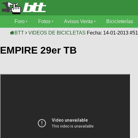
Foro
Foro
Fotos
Avisos Venta
Bicicleterías
Foro
Fotos
BTT
VIDEOS DE BICICLETAS
Fecha: 14-01-2013 #5
Técnica
EMPIRE 29er TB
Avisos
Mecánica
SUBÍ
Ventas
tu
foto
Bicicleterías
SUBÍ
Galeria
tu
Bicicletas
aviso
XC
Bicicletas
Videos
Buscar
Bicicletas
Viajes
Ultimos
Cicloturismo
Tandem
Descenso
Fotos
Freerider
Dirt
Salidas
Usuarios
Categorias