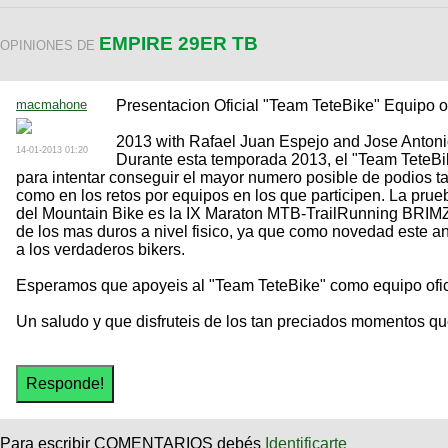
EMPIRE 29ER TB
OPINIONES DE
macmahone
Presentacion Oficial "Team TeteBike" Equipo 
2013 with Rafael Juan Espejo and Jose Anton
14-01-2013 01:20
Durante esta temporada 2013, el "Team TeteBi
para intentar conseguir el mayor numero posible de podios ta
como en los retos por equipos en los que participen. La prue
del Mountain Bike es la IX Maraton MTB-TrailRunning BRIM
de los mas duros a nivel fisico, ya que como novedad este a
a los verdaderos bikers.
Esperamos que apoyeis al "Team TeteBike" como equipo ofic
Un saludo y que disfruteis de los tan preciados momentos qu
Para escribir COMENTARIOS debés
Identificarte