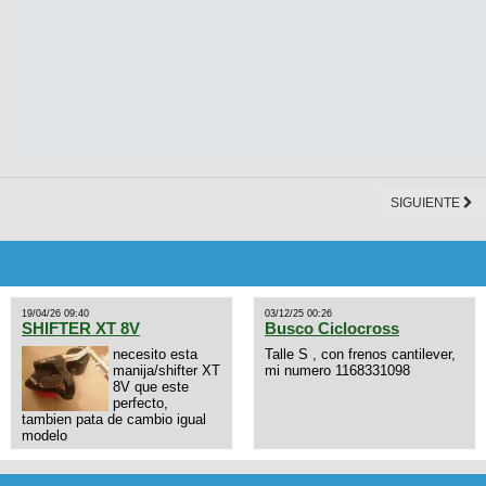
SIGUIENTE
19/04/26 09:40
03/12/25 00:26
SHIFTER XT 8V
Busco Ciclocross
necesito esta
Talle S , con frenos cantilever,
manija/shifter XT
mi numero 1168331098
8V que este
perfecto,
tambien pata de cambio igual
modelo