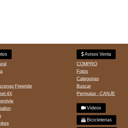
tos
Avisos Venta
ural
COMPRO
ta
Fotos
Categorias
censo Freeride
Buscar
reet 4X
Permutas - CANJE
eestyle
Videos
iatlon
o
Bicicleterias
Bikes