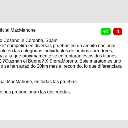
oficial MacMahone
io Cosano in Cordoba, Spain
ke" competira en diversas pruebas en un ambito nacional
nto en las categorias individuales de ambos corredores,
ba a la que proximamente se enfrentaran estos dos titanes
Z ?Guzman el Bueno? X SierraMorena. Este maraton es uno
no se han anadido 20km mas al recorrido, lo que diferenciara
ial MacMahone, en todas las pruebas.
e nos proporcionan las dos ruedas.