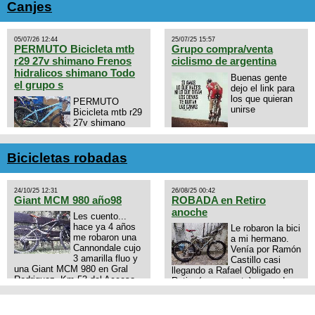
Canjes
05/07/26 12:44
25/07/25 15:57
PERMUTO Bicicleta mtb
Grupo compra/venta
r29 27v shimano Frenos
ciclismo de argentina
hidralicos shimano Todo
Buenas gente
el grupo s
dejo el link para
los que quieran
PERMUTO
unirse
Bicicleta mtb r29
27v shimano
Frenos hidralicos
https://chat.whatsapp.com/E4N
shimano Todo el grupo shimano
mode=ac_t
Talle s/m Permuto x pistera o
Bicicletas robadas
ruta talle s o m.
24/10/25 12:31
26/08/25 00:42
Giant MCM 980 año98
ROBADA en Retiro
anoche
Les cuento...
hace ya 4 años
Le robaron la bici
me robaron una
a mi hermano.
Cannondale cujo
Venía por Ramón
3 amarilla fluo y
Castillo casi
una Giant MCM 980 en Gral
llegando a Rafael Obligado en
Rodriguez. Km 53 del Acceso
Retiro (zona puerto) a eso de
oeste mientras pedaleabamos
las 20:00 de ayer, 25/8/2025, 6
con mi esposa a Lujan. Aun
o 7 pibes lo tiraron de la bici y
conservo las denuncias y las
se la llevaron para la villa 31.