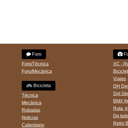
Foro
Fo
Foro/Técnica
XC - R
Foro/Mecánica
Bicicle
Viajes
Bicicleta
DH Des
Dirt St
Técnica
BMX fr
Mecánica
Ruta, tr
Robadas
De tod
Noticias
Retro 
Calendario