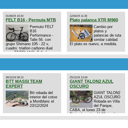
01/06/25 18:20
12/04/25 11:30
FELT B16 - Permuta MTB
Plato palanca XTR M960
Permuto FELT
Cambio por
B16
platos y
Performance -
palancas de ruta
Talle 56. con
similar calidad.
grupo Shimano 105 - 22 v,
El plato es nuevo, a medida.
cuadro: triatlon carbono dual
aero TT/TRI UHC. Talle L.
9zhVk9wHFFzK7T345Kn?
Excelente estado. Permuta por
MTB.
26/12/24 08:13
25/12/24 13:04
BTT MASSI TEAM
GIANT TALON2 AZUL
EXPERT
OSCURO
Btt robada del
GIANT TALON2
interior del cotxe
AZUL OSCURO
a Montblanc el
Robada en Villa
23/12/2024
del Parque,
CABA, el lunes 23 de
Diciembre a las 11:38 am, hay
video del ladrón. Denuncia
policial realizada.