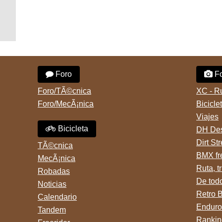
Foro
Fo
Foro/TÃ©cnica
XC - R
Foro/MecÃ¡nica
Bicicle
Viajes
Bicicleta
DH Des
Dirt St
TÃ©cnica
BMX fr
MecÃ¡nica
Ruta, tr
Robadas
De tod
Noticias
Retro 
Calendario
Enduro
Tandem
Rankin