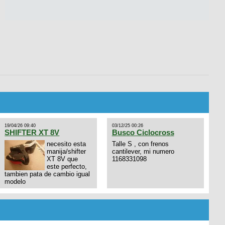
19/04/26 09:40
03/12/25 00:26
SHIFTER XT 8V
Busco Ciclocross
necesito esta
Talle S , con frenos
manija/shifter
cantilever, mi numero
XT 8V que
1168331098
este perfecto,
tambien pata de cambio igual
modelo