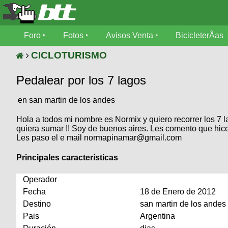
Foro
Foro
Fotos
Avisos Venta
BicicleterÃ­as
Foro
Fotos
CICLOTURISMO
TÃ©cnica
Pedalear por los 7 lagos
Avisos
MecÃ¡nica
SUBÃ
Ventas
en san martin de los andes
tu foto
Hola a todos mi nombre es Normix y quiero recorrer los 7 l
BicicleterÃ­
quiera sumar !! Soy de buenos aires. Les comento que hice 
Galeria
SUBÃ
as
Les paso el e mail normapinamar@gmail.com
tu
XC
aviso
Bicicletas
Principales características
Bicicletas
Buscar
Operador
Viajes
Videos
Fecha
18 de Enero de 2012
Bicicletas
Ultimos
Descenso
Destino
san martin de los andes
Cicloturismo
Tandem
Fotos
Dirt
Pais
Argentina
Freerider