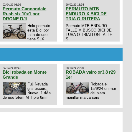
02/04/25 08:36
26/02/25 13:54
Permuto Cannondale
PERMUTO MTB
Rush slx 10x1 por
ENDURO X BICI DE
DRONE DJI
TRIA O RUTERA
Hola permuto
Permuto MTB ENDURO
esta Bici por
TALLE M BUSCO BICI DE
falta de uso,
TURA O TRIATLON TALLE
tiene SLX
S.
10x1, llantas y frenos LX,
Horquilla Axon tope de gama
con bloqueo al manubrio y
amortiguador FOX permuto
por drone de la marca Dji, les
dejo mi numero al que le
24/12/24 08:41
28/10/24 20:39
interesa 3434568861 saludos
Bici robada en Monte
ROBADA vairo xr3.8 r29
Grande
1er
Fuji Nevada
Robada el
gris oscuro.
15/9/24 en mar
Nueva. 1 dÃ­a
del plata
de uso Stem MTI pro 8mm
manillar marca sars