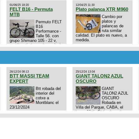
01/06/25 18:20
12/04/25 11:30
FELT B16 - Permuta
Plato palanca XTR M960
MTB
Cambio por
platos y
Permuto FELT
palancas de
B16
ruta similar
Performance -
calidad. El plato es nuevo, a
Talle 56. con
medida.
grupo Shimano 105 - 22 v,
cuadro: triatlon carbono dual
E4N9zhVk9wHFFzK7T345Kn?
aero TT/TRI UHC. Talle L.
Excelente estado. Permuta
por MTB.
26/12/24 08:13
25/12/24 13:04
BTT MASSI TEAM
GIANT TALON2 AZUL
EXPERT
OSCURO
Btt robada del
GIANT
interior del
TALON2 AZUL
cotxe a
OSCURO
Montblanc el
Robada en
23/12/2024
Villa del Parque, CABA, el
lunes 23 de Diciembre a las
11:38 am, hay video del
ladrÃ³n. Denuncia policial
realizada.