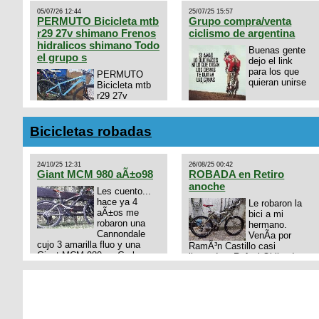
05/07/26 12:44
25/07/25 15:57
PERMUTO Bicicleta mtb
Grupo compra/venta
r29 27v shimano Frenos
ciclismo de argentina
hidralicos shimano Todo
Buenas gente
el grupo s
dejo el link
para los que
PERMUTO
quieran unirse
Bicicleta mtb
r29 27v
shimano
https://chat.whatsapp.com/
Frenos hidralicos shimano
mode=ac_t
Todo el grupo shimano Talle
Bicicletas robadas
s/m Permuto x pistera o ruta
talle s o m.
24/10/25 12:31
26/08/25 00:42
Giant MCM 980 aÃ±o98
ROBADA en Retiro
anoche
Les cuento...
hace ya 4
Le robaron la
aÃ±os me
bici a mi
robaron una
hermano.
Cannondale
VenÃ­a por
cujo 3 amarilla fluo y una
RamÃ³n Castillo casi
Giant MCM 980 en Gral
llegando a Rafael Obligado en
Rodriguez. Km 53 del Acceso
Retiro (zona puerto) a eso de
oeste mientras
las 20:00 de ayer, 25/8/2025,
pedaleabamos con mi esposa
6 o 7 pibes lo tiraron de la
a Lujan. Aun conservo las
bici y se la llevaron para la
denuncias y las fotos de mis
villa 31. La bici es una