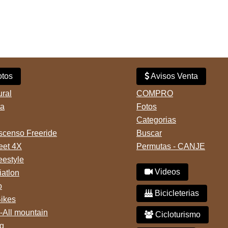
tos
Avisos Venta
ural
COMPRO
ta
Fotos
Categorias
censo Freeride
Buscar
reet 4X
Permutas - CANJE
eestyle
Videos
iatlon
o
Bicicleterias
Bikes
-All mountain
Cicloturismo
g