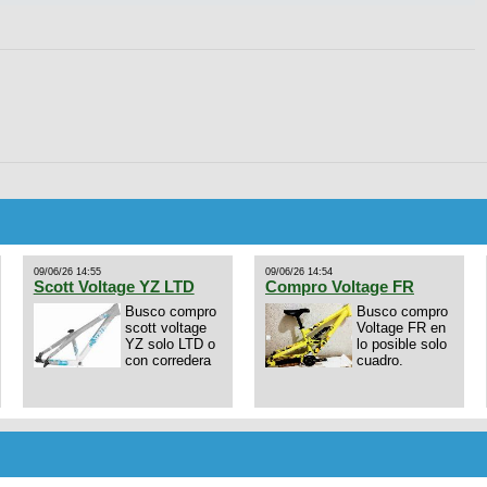
09/06/26 14:55
09/06/26 14:54
Scott Voltage YZ LTD
Compro Voltage FR
Busco compro
Busco compro
scott voltage
Voltage FR en
YZ solo LTD o
lo posible solo
con corredera
cuadro.