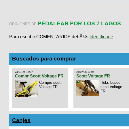
PEDALEAR POR LOS 7 LAGOS
OPINIONES DE
Para escribir COMENTARIOS debÃ©s
Identificarte
Buscados para comprar
24/07/26 17:07
24/07/26 17:06
Compr Scott Voltage FR
Scott Voltage FR
Compro scott
Hola, busco
Voltage FR
scott voltage
FR
Canjes