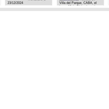
23/12/2024
Villa del Parque, CABA, el
lunes 23 de Diciembre a las
11:38 am, hay video del
ladrÃ³n. Denuncia policial
realizada.