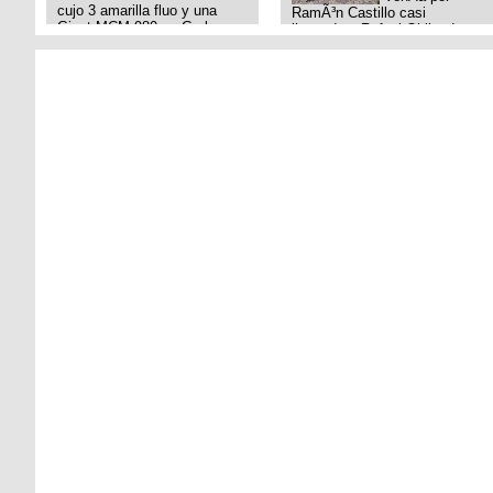
cujo 3 amarilla fluo y una
RamÃ³n Castillo casi
Giant MCM 980 en Gral
llegando a Rafael Obligado en
Rodriguez. Km 53 del Acceso
Retiro (zona puerto) a eso de
oeste mientras
las 20:00 de ayer, 25/8/2025,
pedaleabamos con mi esposa
6 o 7 pibes lo tiraron de la
a Lujan. Aun conservo las
bici y se la llevaron para la
denuncias y las fotos de mis
villa 31. La bici es una
bikes. Desde aquel momento,
mountain BRONCO del aÃ±o
no paro de entrar a diferentes
1996 rodado 26', cuadro talle
portales t
chico