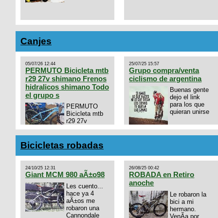
Canjes
05/07/26 12:44
25/07/25 15:57
PERMUTO Bicicleta mtb
Grupo compra/venta
r29 27v shimano Frenos
ciclismo de argentina
hidralicos shimano Todo
Buenas gente
el grupo s
dejo el link
para los que
PERMUTO
quieran unirse
Bicicleta mtb
r29 27v
shimano
https://chat.whatsapp.com/
Frenos hidralicos shimano
mode=ac_t
Todo el grupo shimano Talle
Bicicletas robadas
s/m Permuto x pistera o ruta
talle s o m.
24/10/25 12:31
26/08/25 00:42
Giant MCM 980 aÃ±o98
ROBADA en Retiro
anoche
Les cuento...
hace ya 4
Le robaron la
aÃ±os me
bici a mi
robaron una
hermano.
Cannondale
VenÃ­a por