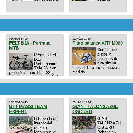
01/06/25 18:20
12/04/25 11:30
FELT B16 - Permuta
Plato palanca XTR M960
MTB
Cambio por
platos y
Permuto FELT
palancas de
B16
ruta similar
Performance -
calidad. El plato es nuevo, a
Talle 56. con
medida.
grupo Shimano 105 - 22 v,
cuadro: triatlon carbono dual
E4N9zhVk9wHFFzK7T345Kn?
aero TT/TRI UHC. Talle L.
Excelente estado. Permuta
por MTB.
26/12/24 08:13
25/12/24 13:04
BTT MASSI TEAM
GIANT TALON2 AZUL
EXPERT
OSCURO
Btt robada del
GIANT
interior del
TALON2 AZUL
cotxe a
OSCURO
Montblanc el
Robada en