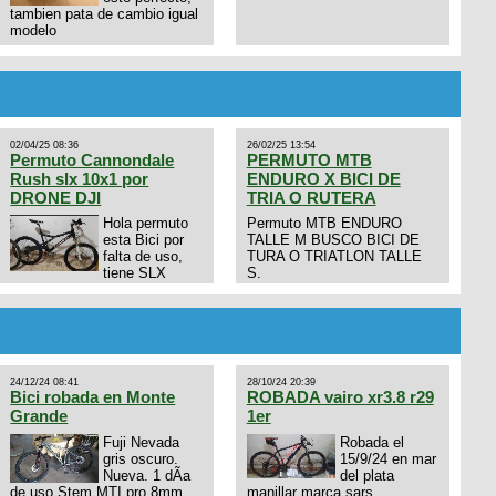
tambien pata de cambio igual
modelo
02/04/25 08:36
26/02/25 13:54
Permuto Cannondale
PERMUTO MTB
Rush slx 10x1 por
ENDURO X BICI DE
DRONE DJI
TRIA O RUTERA
Hola permuto
Permuto MTB ENDURO
esta Bici por
TALLE M BUSCO BICI DE
falta de uso,
TURA O TRIATLON TALLE
tiene SLX
S.
10x1, llantas y frenos LX,
Horquilla Axon tope de gama
con bloqueo al manubrio y
amortiguador FOX permuto
por drone de la marca Dji, les
dejo mi numero al que le
24/12/24 08:41
28/10/24 20:39
interesa 3434568861 saludos
Bici robada en Monte
ROBADA vairo xr3.8 r29
Grande
1er
Fuji Nevada
Robada el
gris oscuro.
15/9/24 en mar
Nueva. 1 dÃ­a
del plata
de uso Stem MTI pro 8mm
manillar marca sars