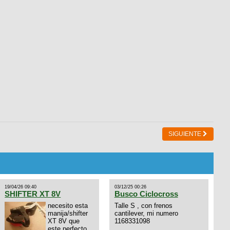
SIGUIENTE
19/04/26 09:40
03/12/25 00:26
SHIFTER XT 8V
Busco Ciclocross
necesito esta
Talle S , con frenos
manija/shifter
cantilever, mi numero
XT 8V que
1168331098
este perfecto,