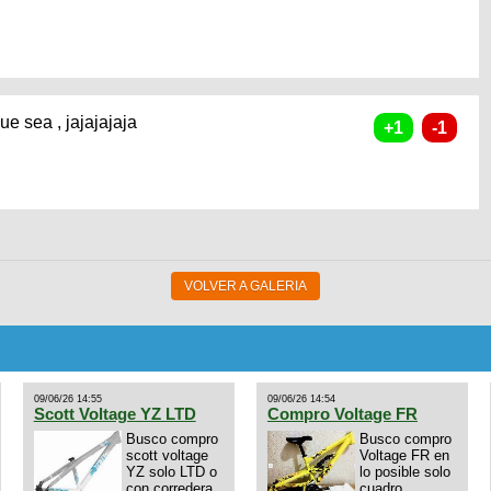
e sea , jajajajaja
VOLVER A GALERIA
09/06/26 14:55
09/06/26 14:54
Scott Voltage YZ LTD
Compro Voltage FR
Busco compro
Busco compro
scott voltage
Voltage FR en
YZ solo LTD o
lo posible solo
con corredera
cuadro.