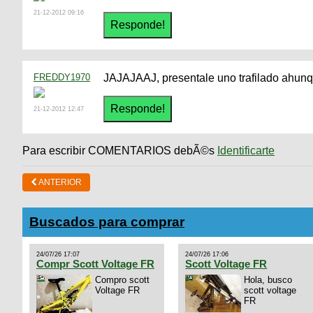
21-12-2012 09:16
FREDDY1970
JAJAJAAJ, presentale uno trafilado ahunqu
21-12-2012 12:47
Para escribir COMENTARIOS debÃ©s
Identificarte
ANTERIOR
Buscados para comprar
24/07/26 17:07
24/07/26 17:06
Compr Scott Voltage FR
Scott Voltage FR
Compro scott
Hola, busco
Voltage FR
scott voltage
FR