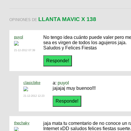
LLANTA MAVIC X 138
OPINIONES DE
puyol
No tengo idea cuánto puede valer pero me 
sea es virgen de todos los agujeros jaja.
Saludos y Felices Fiestas
21-12-2012 07:39
clasicbike
a:
puyol
jajajaj muy buenoo!!!
21-12-2012 12:23
thechaky
jaja mata tu comentario de no conoce un r
Internet xDD saludos felices fiestas suerte..