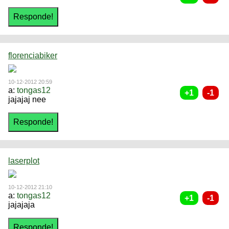
florenciabiker
10-12-2012 20:59
a:
tongas12
jajajaj nee
laserplot
10-12-2012 21:10
a:
tongas12
jajajaja