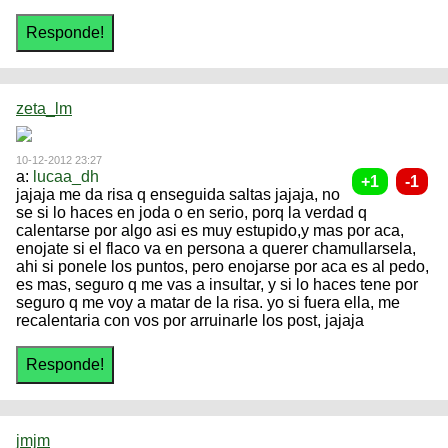
zeta_lm
10-12-2012 23:27
a:
lucaa_dh
jajaja me da risa q enseguida saltas jajaja, no
se si lo haces en joda o en serio, porq la verdad q
calentarse por algo asi es muy estupido,y mas por aca,
enojate si el flaco va en persona a querer chamullarsela,
ahi si ponele los puntos, pero enojarse por aca es al pedo,
es mas, seguro q me vas a insultar, y si lo haces tene por
seguro q me voy a matar de la risa. yo si fuera ella, me
recalentaria con vos por arruinarle los post, jajaja
jmjm