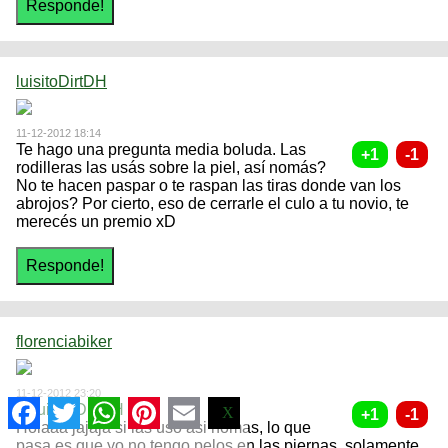
luisitoDirtDH
11-12-2012 18:14
Te hago una pregunta media boluda. Las
rodilleras las usás sobre la piel, así nomás?
No te hacen paspar o te raspan las tiras donde van los
abrojos? Por cierto, eso de cerrarle el culo a tu novio, te
merecés un premio xD
florenciabiker
11-12-2012 23:20
Facebook
Twitter
WhatsApp
Pinterest
Email
a:
luisitoDirtDH
X
Holaaa jajaja si las uso asi nomas, lo que
pasa es que yo no tengo pelos en las piernas, solamente