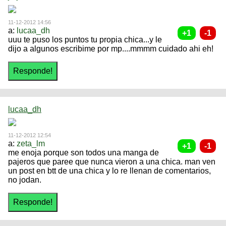
11-12-2012 14:56
a:
lucaa_dh
uuu te puso los puntos tu propia chica...y le
dijo a algunos escribime por mp....mmmm cuidado ahi eh!
lucaa_dh
11-12-2012 12:54
a:
zeta_lm
me enoja porque son todos una manga de
pajeros que paree que nunca vieron a una chica. man ven
un post en btt de una chica y lo re llenan de comentarios,
no jodan.