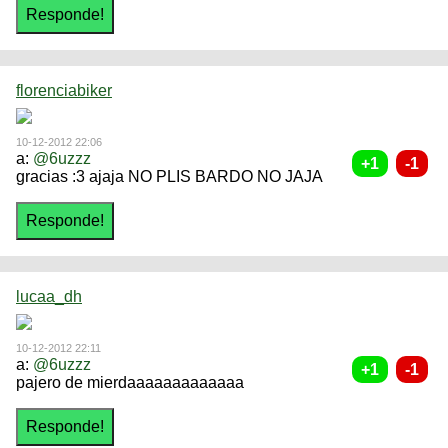
florenciabiker
10-12-2012 22:06
a:
@6uzzz
gracias :3 ajaja NO PLIS BARDO NO JAJA
lucaa_dh
10-12-2012 22:11
a:
@6uzzz
pajero de mierdaaaaaaaaaaaaa