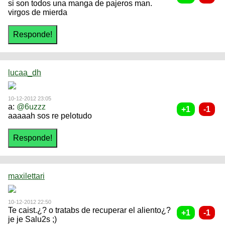
si son todos una manga de pajeros man.
virgos de mierda
lucaa_dh
10-12-2012 23:05
a:
@6uzzz
aaaaah sos re pelotudo
maxilettari
10-12-2012 22:50
Te caist.¿? o tratabs de recuperar el aliento¿?
je je Salu2s ;)