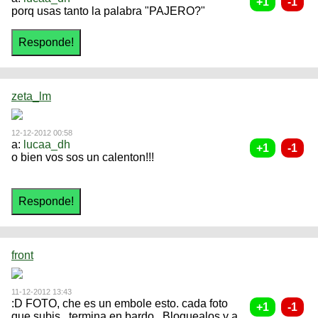
porq usas tanto la palabra "PAJERO?"
zeta_lm
12-12-2012 00:58
a:
lucaa_dh
o bien vos sos un calenton!!!
front
11-12-2012 13:43
:D FOTO, che es un embole esto. cada foto
que subis...termina en bardo., Bloquealos y a