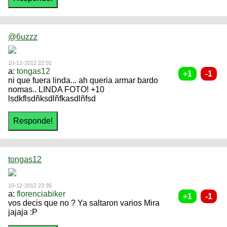
@6uzzz
10-12-2012 22:02
a:
tongas12
ni que fuera linda... ah queria armar bardo
nomas.. LINDA FOTO! +10
lsdkflsdñksdlñfkasdlñfsd
tongas12
10-12-2012 23:35
a:
florenciabiker
vos decis que no ? Ya saltaron varios Mira
jajaja :P