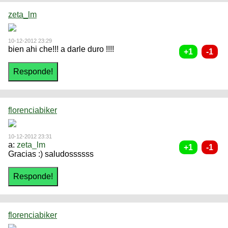
zeta_lm
10-12-2012 23:29
bien ahi che!!! a darle duro !!!!
florenciabiker
10-12-2012 23:31
a:
zeta_lm
Gracias :) saludossssss
florenciabiker