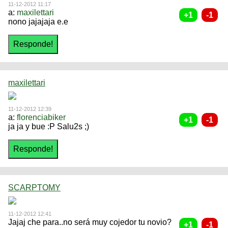
11-12-2012 11:17
a:
maxilettari
nono jajajaja e.e
maxilettari
11-12-2012 12:39
a:
florenciabiker
ja ja y bue :P Salu2s ;)
SCARPTOMY
11-12-2012 12:41
Jajaj che para..no será muy cojedor tu novio?