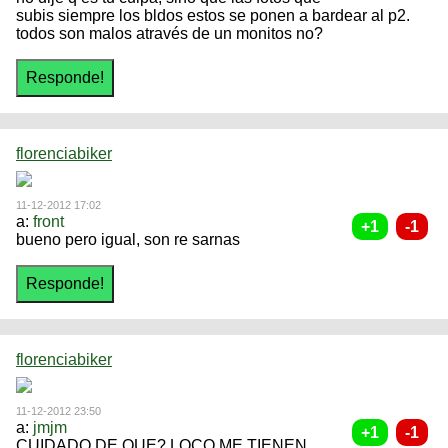
subis siempre los bldos estos se ponen a bardear al p2.
todos son malos através de un monitos no?
florenciabiker
11-12-2012 17:02
a:
front
bueno pero igual, son re sarnas
florenciabiker
11-12-2012 23:50
a:
jmjm
CUIDADO DE QUE? LOCO ME TIENEN