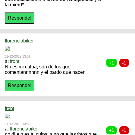
la mierd*
florenciabiker
11-12-2012 13:51
a:
front
No es mi culpa, son de los que
comentannnnnn y el bardo que hacen
front
11-12-2012 13:56
a:
florenciabiker
no dije q es tu culpa, sino que las fotos que