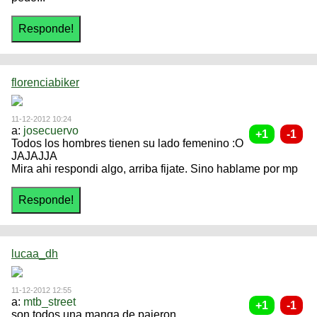
florenciabiker
11-12-2012 10:24
a:
josecuervo
Todos los hombres tienen su lado femenino :O
JAJAJJA
Mira ahi respondi algo, arriba fijate. Sino hablame por mp
lucaa_dh
11-12-2012 12:55
a:
mtb_street
son todos una manga de pajeron