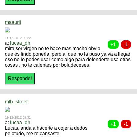
maaurii
11-12-2012 00:22
a:
lucaa_dh
mira ser virgen no te hace mas macho obvio
que es lindo ponerla ,pero al que no la puso ya va a llegar
eso no lo podes usar como algo para defenderte usa otras
cosas , no te calentes por boludeceses
mtb_street
11-12-2012 02:31
a:
lucaa_dh
Lucas, anda a hacerte a cojer a dedos
pelotudo, me re cansaste