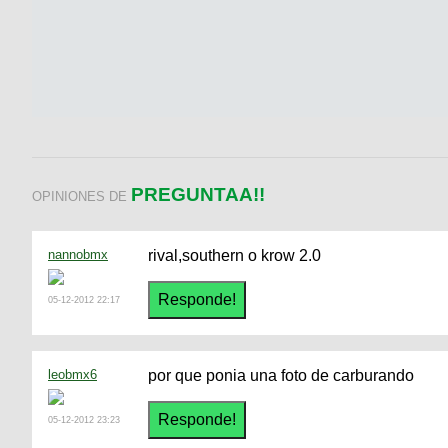
PREGUNTAA!!
OPINIONES DE
nannobmx
rival,southern o krow 2.0
05-12-2012 22:17
leobmx6
por que ponia una foto de carburando
05-12-2012 23:23