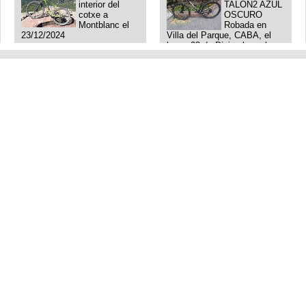
interior del
TALON2 AZUL
cotxe a
OSCURO
Montblanc el
Robada en
23/12/2024
Villa del Parque, CABA, el
lunes 23 de Diciembre a las
11:38 am, hay video del
ladrÃ³n. Denuncia policial
realizada.