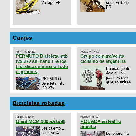
Voltage FR
scott voltage
FR
Canjes
05/07/26 12:44
25/07/25 15:57
PERMUTO Bicicleta mtb
Grupo compra/venta
r29 27v shimano Frenos
ciclismo de argentina
hidralicos shimano Todo
Buenas gente
el grupo s
dejo el link
para los que
PERMUTO
quieran unirse
Bicicleta mtb
r29 27v
shimano
https://chat.whatsapp.com/
Frenos hidralicos shimano
mode=ac_t
Todo el grupo shimano Talle
Bicicletas robadas
s/m Permuto x pistera o ruta
talle s o m.
24/10/25 12:31
26/08/25 00:42
Giant MCM 980 aÃ±o98
ROBADA en Retiro
anoche
Les cuento...
hace ya 4
Le robaron la