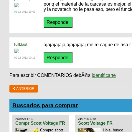
por q el material de la carcasa es mejor, 
y la novatech no le pasa eso, pero el fu
06-12-2012 15:06
fullblast
ajajajajajajajajajajaj me re cague de risa c
09-12-2012 00:13
Para escribir COMENTARIOS debÃ©s
Identificarte
ANTERIOR
Buscados para comprar
24/07/26 17:07
24/07/26 17:06
Compr Scott Voltage FR
Scott Voltage FR
Compro scott
Hola, busco