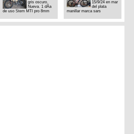
gris oscuro.
15/9/24 en mar
Nueva. 1 dÃ­a
del plata
de uso Stem MTI pro 8mm
manillar marca sars