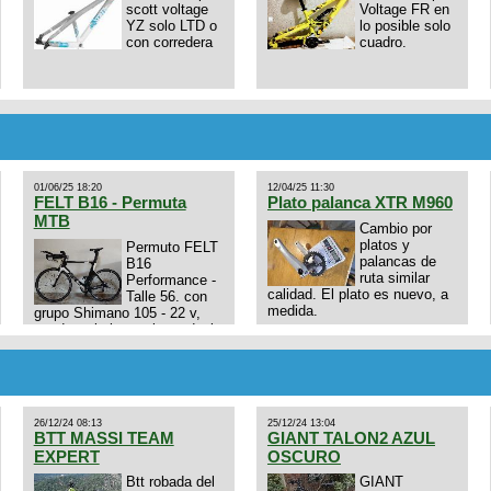
scott voltage
Voltage FR en
YZ solo LTD o
lo posible solo
con corredera
cuadro.
01/06/25 18:20
12/04/25 11:30
FELT B16 - Permuta
Plato palanca XTR M960
MTB
Cambio por
platos y
Permuto FELT
palancas de
B16
ruta similar
Performance -
calidad. El plato es nuevo, a
Talle 56. con
medida.
grupo Shimano 105 - 22 v,
cuadro: triatlon carbono dual
E4N9zhVk9wHFFzK7T345Kn?
aero TT/TRI UHC. Talle L.
Excelente estado. Permuta
por MTB.
26/12/24 08:13
25/12/24 13:04
BTT MASSI TEAM
GIANT TALON2 AZUL
EXPERT
OSCURO
Btt robada del
GIANT