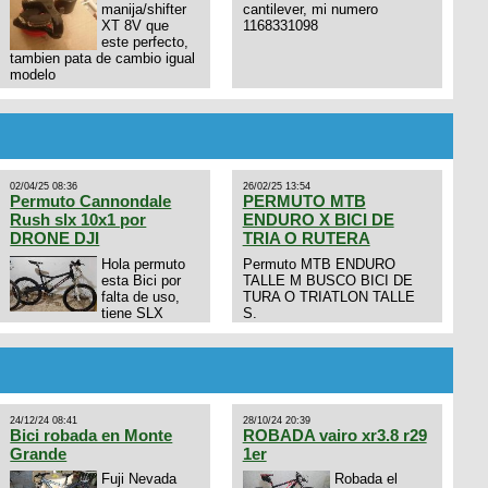
manija/shifter
cantilever, mi numero
XT 8V que
1168331098
este perfecto,
tambien pata de cambio igual
modelo
02/04/25 08:36
26/02/25 13:54
Permuto Cannondale
PERMUTO MTB
Rush slx 10x1 por
ENDURO X BICI DE
DRONE DJI
TRIA O RUTERA
Hola permuto
Permuto MTB ENDURO
esta Bici por
TALLE M BUSCO BICI DE
falta de uso,
TURA O TRIATLON TALLE
tiene SLX
S.
10x1, llantas y frenos LX,
Horquilla Axon tope de gama
con bloqueo al manubrio y
amortiguador FOX permuto
por drone de la marca Dji, les
dejo mi numero al que le
24/12/24 08:41
28/10/24 20:39
interesa 3434568861 saludos
Bici robada en Monte
ROBADA vairo xr3.8 r29
Grande
1er
Fuji Nevada
Robada el