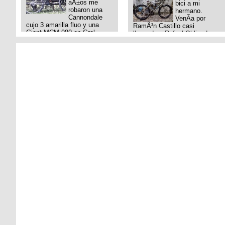
aÃ±os me
bici a mi
robaron una
hermano.
Cannondale
VenÃ­a por
cujo 3 amarilla fluo y una
RamÃ³n Castillo casi
Giant MCM 980 en Gral
llegando a Rafael Obligado en
Rodriguez. Km 53 del Acceso
Retiro (zona puerto) a eso de
oeste mientras
las 20:00 de ayer, 25/8/2025,
pedaleabamos con mi esposa
6 o 7 pibes lo tiraron de la
a Lujan. Aun conservo las
bici y se la llevaron para la
denuncias y las fotos de mis
villa 31. La bici es una
bikes. Desde aquel momento,
mountain BRONCO del aÃ±o
no paro de entrar a diferentes
1996 rodado 26', cuadro talle
portales t
chico