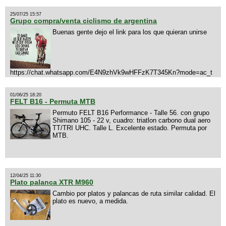
25/07/25 15:57
Grupo compra/venta ciclismo de argentina
Buenas gente dejo el link para los que quieran unirse
https://chat.whatsapp.com/E4N9zhVk9wHFFzK7T345Kn?mode=ac_t
01/06/25 18:20
FELT B16 - Permuta MTB
Permuto FELT B16 Performance - Talle 56. con grupo
Shimano 105 - 22 v, cuadro: triatlon carbono dual aero
TT/TRI UHC. Talle L. Excelente estado. Permuta por
MTB.
12/04/25 11:30
Plato palanca XTR M960
Cambio por platos y palancas de ruta similar calidad. El
plato es nuevo, a medida.