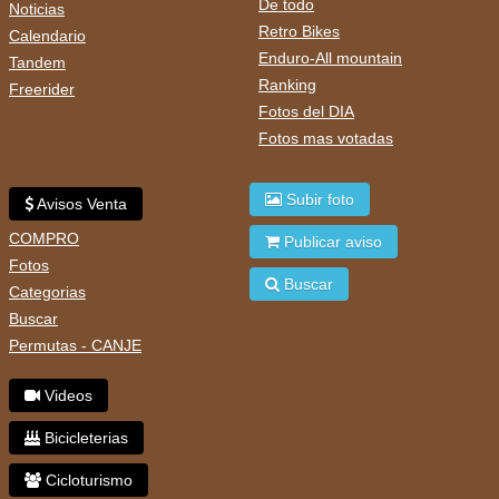
De todo
Noticias
Retro Bikes
Calendario
Enduro-All mountain
Tandem
Ranking
Freerider
Fotos del DIA
Fotos mas votadas
Subir foto
Avisos Venta
COMPRO
Publicar aviso
Fotos
Buscar
Categorias
Buscar
Permutas - CANJE
Videos
Bicicleterias
Cicloturismo