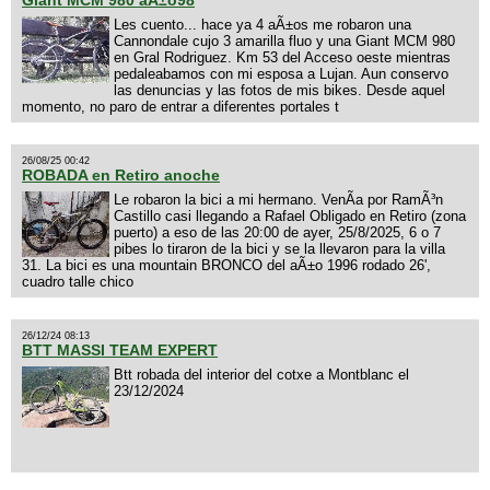
Giant MCM 980 aÃ±o98
Les cuento... hace ya 4 aÃ±os me robaron una
Cannondale cujo 3 amarilla fluo y una Giant MCM 980
en Gral Rodriguez. Km 53 del Acceso oeste mientras
pedaleabamos con mi esposa a Lujan. Aun conservo
las denuncias y las fotos de mis bikes. Desde aquel
momento, no paro de entrar a diferentes portales t
26/08/25 00:42
ROBADA en Retiro anoche
Le robaron la bici a mi hermano. VenÃ­a por RamÃ³n
Castillo casi llegando a Rafael Obligado en Retiro (zona
puerto) a eso de las 20:00 de ayer, 25/8/2025, 6 o 7
pibes lo tiraron de la bici y se la llevaron para la villa
31. La bici es una mountain BRONCO del aÃ±o 1996 rodado 26',
cuadro talle chico
26/12/24 08:13
BTT MASSI TEAM EXPERT
Btt robada del interior del cotxe a Montblanc el
23/12/2024