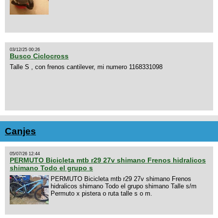
03/12/25 00:26
Busco Ciclocross
Talle S , con frenos cantilever, mi numero 1168331098
Canjes
05/07/26 12:44
PERMUTO Bicicleta mtb r29 27v shimano Frenos hidralicos
shimano Todo el grupo s
PERMUTO Bicicleta mtb r29 27v shimano Frenos
hidralicos shimano Todo el grupo shimano Talle s/m
Permuto x pistera o ruta talle s o m.