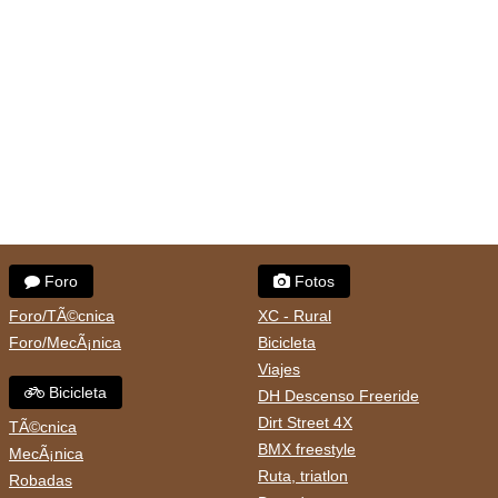
Foro
Fotos
Foro/TÃ©cnica
XC - Rural
Foro/MecÃ¡nica
Bicicleta
Viajes
Bicicleta
DH Descenso Freeride
Dirt Street 4X
TÃ©cnica
BMX freestyle
MecÃ¡nica
Ruta, triatlon
Robadas