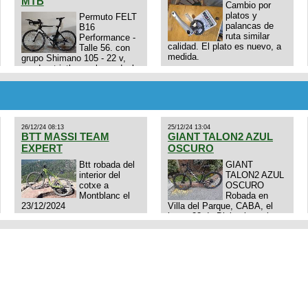
MTB
Cambio por
platos y
Permuto FELT
palancas de
B16
ruta similar
Performance -
calidad. El plato es nuevo, a
Talle 56. con
medida.
grupo Shimano 105 - 22 v,
cuadro: triatlon carbono dual
E4N9zhVk9wHFFzK7T345Kn?
aero TT/TRI UHC. Talle L.
Excelente estado. Permuta
por MTB.
26/12/24 08:13
25/12/24 13:04
BTT MASSI TEAM
GIANT TALON2 AZUL
EXPERT
OSCURO
Btt robada del
GIANT
interior del
TALON2 AZUL
cotxe a
OSCURO
Montblanc el
Robada en
23/12/2024
Villa del Parque, CABA, el
lunes 23 de Diciembre a las
11:38 am, hay video del
ladrÃ³n. Denuncia policial
realizada.