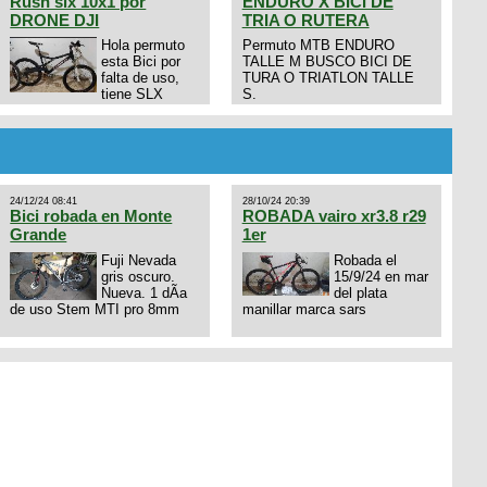
Rush slx 10x1 por
ENDURO X BICI DE
DRONE DJI
TRIA O RUTERA
Hola permuto
Permuto MTB ENDURO
esta Bici por
TALLE M BUSCO BICI DE
falta de uso,
TURA O TRIATLON TALLE
tiene SLX
S.
10x1, llantas y frenos LX,
Horquilla Axon tope de gama
con bloqueo al manubrio y
amortiguador FOX permuto
por drone de la marca Dji, les
dejo mi numero al que le
24/12/24 08:41
28/10/24 20:39
interesa 3434568861 saludos
Bici robada en Monte
ROBADA vairo xr3.8 r29
Grande
1er
Fuji Nevada
Robada el
gris oscuro.
15/9/24 en mar
Nueva. 1 dÃ­a
del plata
de uso Stem MTI pro 8mm
manillar marca sars