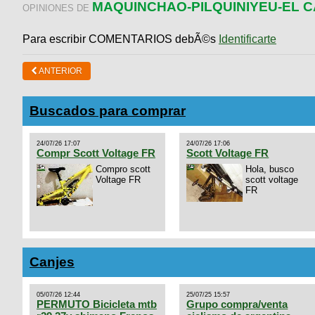
MAQUINCHAO-PILQUINIYEU-EL C
OPINIONES DE
Para escribir COMENTARIOS debÃ©s
Identificarte
ANTERIOR
Buscados para comprar
24/07/26 17:07
24/07/26 17:06
Compr Scott Voltage FR
Scott Voltage FR
Compro scott
Hola, busco
Voltage FR
scott voltage
FR
Canjes
05/07/26 12:44
25/07/25 15:57
PERMUTO Bicicleta mtb
Grupo compra/venta