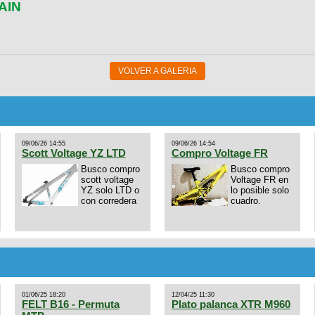
AIN
VOLVER A GALERIA
09/06/26 14:55
09/06/26 14:54
Scott Voltage YZ LTD
Compro Voltage FR
Busco compro
Busco compro
scott voltage
Voltage FR en
YZ solo LTD o
lo posible solo
con corredera
cuadro.
01/06/25 18:20
12/04/25 11:30
FELT B16 - Permuta
Plato palanca XTR M960