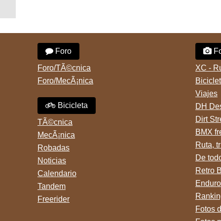
Foro
Fo
Foro/TÃ©cnica
XC - R
Foro/MecÃ¡nica
Bicicle
Viajes
Bicicleta
DH Des
Dirt St
TÃ©cnica
BMX fr
MecÃ¡nica
Ruta, tr
Robadas
De tod
Noticias
Retro 
Calendario
Enduro
Tandem
Rankin
Freerider
Fotos 