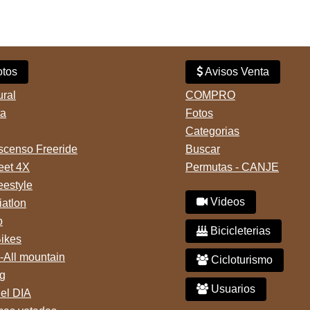
tos
Avisos Venta
ural
COMPRO
ta
Fotos
Categorias
censo Freeride
Buscar
reet 4X
Permutas - CANJE
eestyle
Videos
iatlon
o
Bicicleterias
Bikes
-All mountain
Cicloturismo
g
Usuarios
del DIA