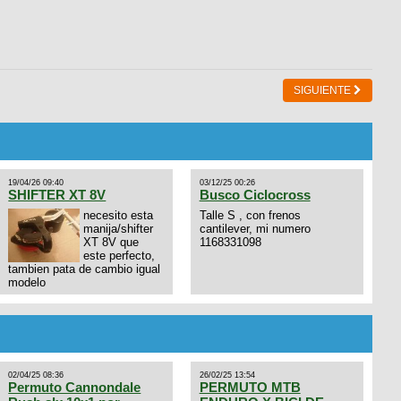
SIGUIENTE
19/04/26 09:40
03/12/25 00:26
SHIFTER XT 8V
Busco Ciclocross
necesito esta
Talle S , con frenos
manija/shifter
cantilever, mi numero
XT 8V que
1168331098
este perfecto,
tambien pata de cambio igual
modelo
02/04/25 08:36
26/02/25 13:54
Permuto Cannondale
PERMUTO MTB