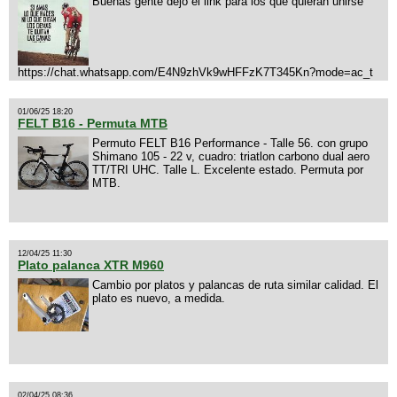
Buenas gente dejo el link para los que quieran unirse
https://chat.whatsapp.com/E4N9zhVk9wHFFzK7T345Kn?mode=ac_t
01/06/25 18:20
FELT B16 - Permuta MTB
Permuto FELT B16 Performance - Talle 56. con grupo
Shimano 105 - 22 v, cuadro: triatlon carbono dual aero
TT/TRI UHC. Talle L. Excelente estado. Permuta por
MTB.
12/04/25 11:30
Plato palanca XTR M960
Cambio por platos y palancas de ruta similar calidad. El
plato es nuevo, a medida.
02/04/25 08:36