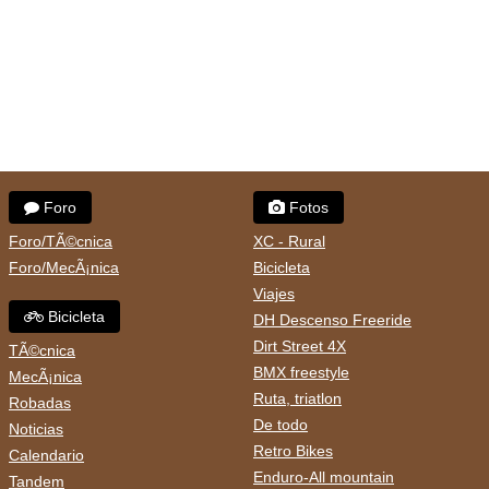
Foro
Fotos
Foro/TÃ©cnica
XC - Rural
Foro/MecÃ¡nica
Bicicleta
Viajes
Bicicleta
DH Descenso Freeride
Dirt Street 4X
TÃ©cnica
BMX freestyle
MecÃ¡nica
Ruta, triatlon
Robadas
De todo
Noticias
Retro Bikes
Calendario
Enduro-All mountain
Tandem