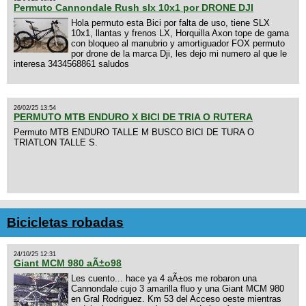
Permuto Cannondale Rush slx 10x1 por DRONE DJI
Hola permuto esta Bici por falta de uso, tiene SLX
10x1, llantas y frenos LX, Horquilla Axon tope de gama
con bloqueo al manubrio y amortiguador FOX permuto
por drone de la marca Dji, les dejo mi numero al que le
interesa 3434568861 saludos
26/02/25 13:54
PERMUTO MTB ENDURO X BICI DE TRIA O RUTERA
Permuto MTB ENDURO TALLE M BUSCO BICI DE TURA O
TRIATLON TALLE S.
Bicicletas robadas
24/10/25 12:31
Giant MCM 980 aÃ±o98
Les cuento... hace ya 4 aÃ±os me robaron una
Cannondale cujo 3 amarilla fluo y una Giant MCM 980
en Gral Rodriguez. Km 53 del Acceso oeste mientras