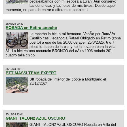
pedaleabamos con mi esposa a Lujan. Aun conservo
las denuncias y las fotos de mis bikes. Desde aquel
momento, no paro de entrar a diferentes portales t
26/08/25 00:42
ROBADA en Retiro anoche
Le robaron la bici a mi hermano. VenÃ­a por RamÃ³n
Castillo casi llegando a Rafael Obligado en Retiro (zona
puerto) a eso de las 20:00 de ayer, 25/8/2025, 6 o 7
pibes lo tiraron de la bici y se la llevaron para la villa
31. La bici es una mountain BRONCO del aÃ±o 1996 rodado 26',
cuadro talle chico
26/12/24 08:13
BTT MASSI TEAM EXPERT
Btt robada del interior del cotxe a Montblanc el
23/12/2024
25/12/24 13:04
GIANT TALON2 AZUL OSCURO
GIANT TALON2 AZUL OSCURO Robada en Villa del