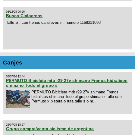
03/12/25 00:26
Busco Ciclocross
Talle S , con frenos cantilever, mi numero 1168331098
Canjes
05/07/26 12:44
PERMUTO Bicicleta mtb r29 27v shimano Frenos hidralicos
shimano Todo el grupo s
PERMUTO Bicicleta mtb r29 27v shimano Frenos
hidralicos shimano Todo el grupo shimano Talle s/m
Permuto x pistera o ruta talle s o m.
25/07/25 15:57
Grupo compra/venta ciclismo de argentina