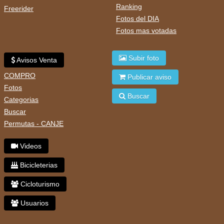
Ranking
Freerider
Fotos del DIA
Fotos mas votadas
Subir foto
Avisos Venta
COMPRO
Publicar aviso
Fotos
Buscar
Categorias
Buscar
Permutas - CANJE
Videos
Bicicleterias
Cicloturismo
Usuarios