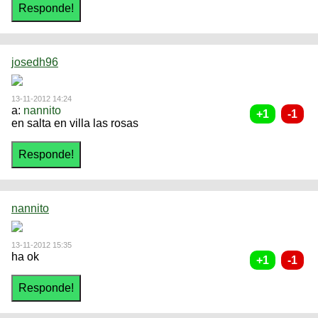
josedh96
13-11-2012 14:24
a:
nannito
en salta en villa las rosas
nannito
13-11-2012 15:35
ha ok