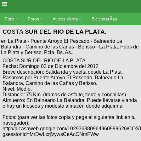
Foro
Foro
Fotos
Avisos Venta
BicicleterÃ­as
COSTA SUR DEL RIO DE LA PLATA.
Foro
Bicicletas
Videos
Fotos
en La Plata - Puente Arroyo El Pescado - Balneario La
TÃ©cnica
Balandra - Camino de las Cañas - Berisso - La Plata. Pdos de
Avisos
La Plata y Berisso. Pcia. Bs. As..
MecÃ¡nica
SUBÃ
Ventas
COSTA SUR DEL RIO DE LA PLATA.
tu foto
Fecha: Domingo 02 de Diciembre del 2012
Breve descripción: Salida ida y vuelta desde La Plata.
BicicleterÃ­
Pasamos por Puente Arroyo El Pescado, Balneario La
Galeria
SUBÃ
as
Balandra, Camino de las Cañas y Berisso.
tu
Nivel: Medio.
XC
aviso
Distancia: 75 Km. (tramos de asfalto, tierra y conchillas)
Bicicletas
Almuerzo: En Balneario La Balandra. Puede llevarse vianda
Bicicletas
o hay un kioscos y modesto almacén donde adquirirla.
Buscar
Viajes
Videos
Fotos: (para ver las fotos copia y pega el siguiente link en tu
Bicicletas
Ultimos
Descenso
navegador):
Cicloturismo
http://picasaweb.google.com/102936880964960999626/
Tandem
Fotos
Dirt
gsessionid=MrDwLxrjVywsCeAcCNmFWw
Freerider