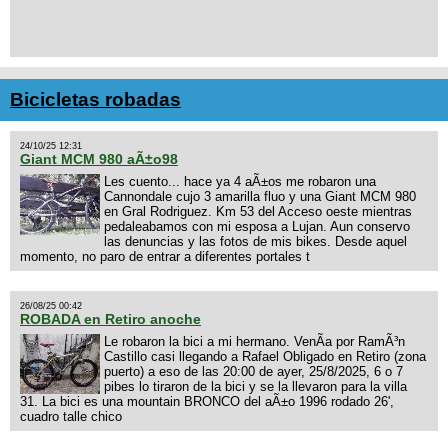
Bicicletas robadas
24/10/25 12:31
Giant MCM 980 aÃ±o98
Les cuento... hace ya 4 aÃ±os me robaron una
Cannondale cujo 3 amarilla fluo y una Giant MCM 980
en Gral Rodriguez. Km 53 del Acceso oeste mientras
pedaleabamos con mi esposa a Lujan. Aun conservo
las denuncias y las fotos de mis bikes. Desde aquel
momento, no paro de entrar a diferentes portales t
26/08/25 00:42
ROBADA en Retiro anoche
Le robaron la bici a mi hermano. VenÃ­a por RamÃ³n
Castillo casi llegando a Rafael Obligado en Retiro (zona
puerto) a eso de las 20:00 de ayer, 25/8/2025, 6 o 7
pibes lo tiraron de la bici y se la llevaron para la villa
31. La bici es una mountain BRONCO del aÃ±o 1996 rodado 26',
cuadro talle chico