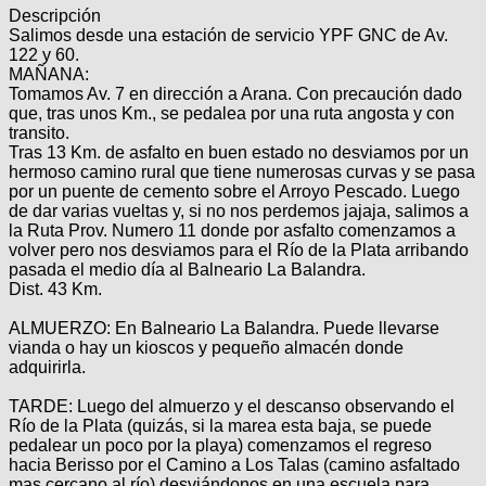
Categorias
BMX
Salidas
Descripción
Usuarios
TÃ©cnica
Salimos desde una estación de servicio YPF GNC de Av.
COMPRO
Ruta,
Operadores
122 y 60.
triatlon
de
MecÃ¡nica
MAÑANA:
Ãšltimos
CANJE
cicloturismo
Tomamos Av. 7 en dirección a Arana. Con precaución dado
De
Robadas
que, tras unos Km., se pedalea por una ruta angosta y con
Buscar
Mi
todo
Relatos
transito.
ReputaciÃ³n
Noticias
de
Mis
Tras 13 Km. de asfalto en buen estado no desviamos por un
Retro
viajes
Amigos
hermoso camino rural que tiene numerosas curvas y se pasa
Mis
Calendario
por un puente de cemento sobre el Arroyo Pescado. Luego
Compras
Enduro
Foro
Actividad
de dar varias vueltas y, si no nos perdemos jajaja, salimos a
de
de
Mis
la Ruta Prov. Numero 11 donde por asfalto comenzamos a
viajes
Amigos
Ventas
volver pero nos desviamos para el Río de la Plata arribando
Ranking
pasada el medio día al Balneario La Balandra.
Dist. 43 Km.
Fotos
ALMUERZO: En Balneario La Balandra. Puede llevarse
del
vianda o hay un kioscos y pequeño almacén donde
DÃA
adquirirla.
TARDE: Luego del almuerzo y el descanso observando el
Fotos
Río de la Plata (quizás, si la marea esta baja, se puede
mas
pedalear un poco por la playa) comenzamos el regreso
votadas
hacia Berisso por el Camino a Los Talas (camino asfaltado
mas cercano al río) desviándonos en una escuela para