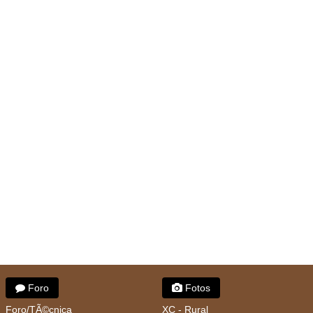
Foro
Fotos
Foro/TÃ©cnica
XC - Rural