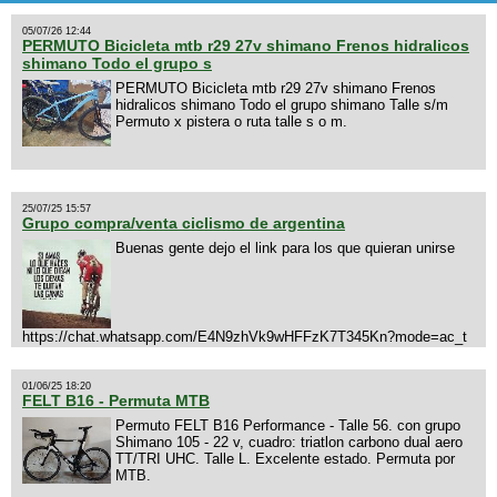
05/07/26 12:44
PERMUTO Bicicleta mtb r29 27v shimano Frenos hidralicos
shimano Todo el grupo s
PERMUTO Bicicleta mtb r29 27v shimano Frenos
hidralicos shimano Todo el grupo shimano Talle s/m
Permuto x pistera o ruta talle s o m.
25/07/25 15:57
Grupo compra/venta ciclismo de argentina
Buenas gente dejo el link para los que quieran unirse
https://chat.whatsapp.com/E4N9zhVk9wHFFzK7T345Kn?mode=ac_t
01/06/25 18:20
FELT B16 - Permuta MTB
Permuto FELT B16 Performance - Talle 56. con grupo
Shimano 105 - 22 v, cuadro: triatlon carbono dual aero
TT/TRI UHC. Talle L. Excelente estado. Permuta por
MTB.