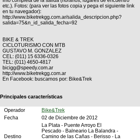
Info completa de la salida (horarios, lugares de encuentro
etc.). Fotos: (para ver las fotos copia y pega el siguiente link
en tu navegador):
http://www.biketrekgg.com.ar/salida_descripcion.php?
salida=75&n_id_salida_fecha=92
BIKE & TREK
CICLOTURISMO CON MTB
GUSTAVO M. GONZALEZ
CEL: (011) 15 6336-0326
TEL: (011) 4650-4817
bicigg@speedy.com.ar
http://www.biketrekgg.com.ar
En Facebook: buscarnos por: Bike&Trek
Principales características
Operador
Bike&Trek
Fecha
02 de Diciembre de 2012
La Plata - Puente Arroyo El
Pescado - Balneario La Balandra -
Destino
Camino de las Cañas - Berisso - La