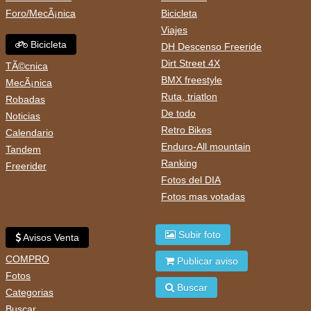
Foro/MecÃ¡nica
Bicicleta
Viajes
Bicicleta
DH Descenso Freeride
Dirt Street 4X
TÃ©cnica
BMX freestyle
MecÃ¡nica
Ruta, triatlon
Robadas
De todo
Noticias
Retro Bikes
Calendario
Enduro-All mountain
Tandem
Ranking
Freerider
Fotos del DIA
Fotos mas votadas
Subir foto
Avisos Venta
COMPRO
Publicar aviso
Fotos
Buscar
Categorias
Buscar