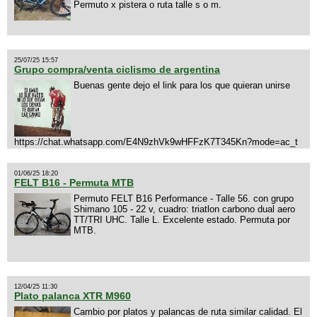
Permuto x pistera o ruta talle s o m.
25/07/25 15:57
Grupo compra/venta ciclismo de argentina
Buenas gente dejo el link para los que quieran unirse
https://chat.whatsapp.com/E4N9zhVk9wHFFzK7T345Kn?mode=ac_t
01/06/25 18:20
FELT B16 - Permuta MTB
Permuto FELT B16 Performance - Talle 56. con grupo
Shimano 105 - 22 v, cuadro: triatlon carbono dual aero
TT/TRI UHC. Talle L. Excelente estado. Permuta por
MTB.
12/04/25 11:30
Plato palanca XTR M960
Cambio por platos y palancas de ruta similar calidad. El