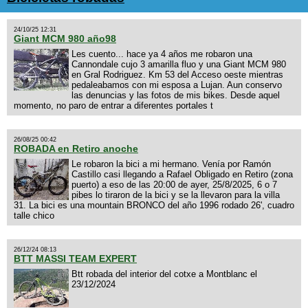
24/10/25 12:31
Giant MCM 980 año98
Les cuento... hace ya 4 años me robaron una
Cannondale cujo 3 amarilla fluo y una Giant MCM 980
en Gral Rodriguez. Km 53 del Acceso oeste mientras
pedaleabamos con mi esposa a Lujan. Aun conservo
las denuncias y las fotos de mis bikes. Desde aquel
momento, no paro de entrar a diferentes portales t
26/08/25 00:42
ROBADA en Retiro anoche
Le robaron la bici a mi hermano. Venía por Ramón
Castillo casi llegando a Rafael Obligado en Retiro (zona
puerto) a eso de las 20:00 de ayer, 25/8/2025, 6 o 7
pibes lo tiraron de la bici y se la llevaron para la villa
31. La bici es una mountain BRONCO del año 1996 rodado 26', cuadro
talle chico
26/12/24 08:13
BTT MASSI TEAM EXPERT
Btt robada del interior del cotxe a Montblanc el
23/12/2024