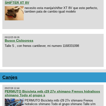
SHIFTER XT 8V
necesito esta manija/shifter XT 8V que este perfecto,
tambien pata de cambio igual modelo
03/12/25 00:26
Busco Ciclocross
Talle S , con frenos cantilever, mi numero 1168331098
Canjes
05/07/26 12:44
PERMUTO Bicicleta mtb r29 27v shimano Frenos hidralicos
shimano Todo el grupo s
PERMUTO Bicicleta mtb r29 27v shimano Frenos
hidralicos shimano Todo el grupo shimano Talle s/m