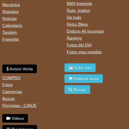
BMX freestyle
Mecánica
Ruta, triatlon
Robadas
De todo
Noticias
Retro Bikes
Calendario
Enduro-All mountain
Tandem
Ranking
Freerider
Fotos del DIA
Fotos mas votadas
Subir foto
Avisos Venta
COMPRO
Publicar aviso
Fotos
Buscar
Categorias
Buscar
Permutas - CANJE
Videos