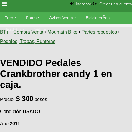
Ingresar
Crear una cuenta
Foro
Foro
Fotos
Avisos Venta
BicicleterÃ­as
Foro
Bicicletas
Videos
Fotos
BTT
Compra Venta
Mountain Bike
Partes repuestos
TÃ©cnica
Pedales, Trabas, Punteras
Avisos
MecÃ¡nica
SUBÃ
Ventas
tu foto
VENDIDO Pedales
BicicleterÃ­
Crankbrother candy 1 en
Galeria
SUBÃ
as
caja.
tu
XC
aviso
Bicicletas
Bicicletas
$ 300
Precio:
pesos
Buscar
Viajes
Videos
Bicicletas
Condición:
USADO
Ultimos
Descenso
Cicloturismo
Tandem
Año:
2011
Fotos
Dirt
Freerider