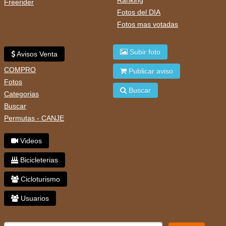
Freerider
Fotos del DIA
Fotos mas votadas
Subir foto
Avisos Venta
COMPRO
Publicar aviso
Fotos
Buscar
Categorias
Buscar
Permutas - CANJE
Videos
Bicicleterias
Cicloturismo
Usuarios