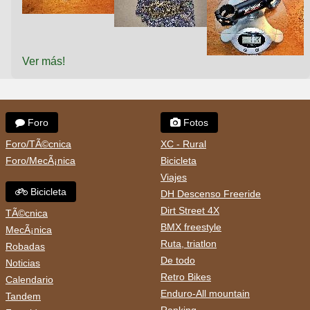
Ver más!
Foro
Fotos
Foro/TÃ©cnica
XC - Rural
Foro/MecÃ¡nica
Bicicleta
Viajes
Bicicleta
DH Descenso Freeride
Dirt Street 4X
TÃ©cnica
BMX freestyle
MecÃ¡nica
Ruta, triatlon
Robadas
De todo
Noticias
Retro Bikes
Calendario
Enduro-All mountain
Tandem
Ranking