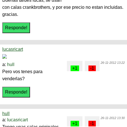
Buenas tardes lucas, se usan
con calas crankbrothers, y por ese precio no estan incluidas.
gracias.
lucasricart
26-11-2012 13:22
a:
hull
Pero vos tenes para
venderlas?
hull
26-11-2012 13:30
a:
lucasricart
Tengo unas calas originales